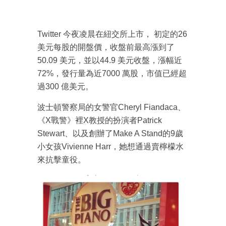
Twitter 今夜凌晨在紐交所上市， 初定的26
美元每股的開盤價，收盤前最高漲到了
50.09 美元，並以44.9 美元收盤，漲幅近
72%，發行量為近7000 萬股，市值已經超
過300 億美元。
波士頓警察局的女警官Cheryl Fiandaca、
《X戰警》裡X教授的扮演者Patrick
Stewart、以及創辦了Make A Stand的9歲
小女孩Vivienne Harr，她想通過賣檸檬水
來抗擊童役。