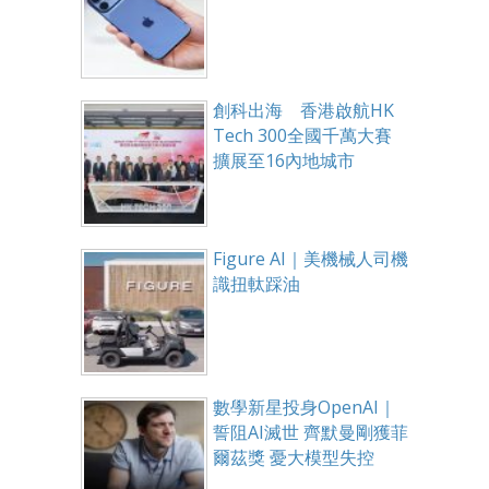
創科出海 香港啟航HK
Tech 300全國千萬大賽
擴展至16內地城市
Figure AI｜美機械人司機
識扭軚踩油
數學新星投身OpenAI｜
誓阻AI滅世 齊默曼剛獲菲
爾茲獎 憂大模型失控