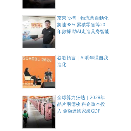
京東段楠｜物流業自動化
將達98% 累積零售等20
年數據 助AI走進具身智能
谷歌預言｜AI明年懂自我
進化
全球算力狂熱｜2028年
晶片兩億枚 科企重本投
入 金額達國家級GDP