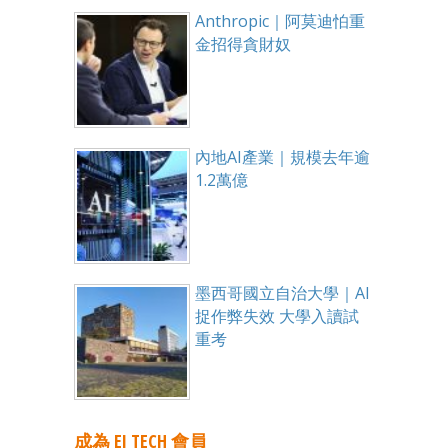
Anthropic｜阿莫迪怕重
金招得貪財奴
內地AI產業｜規模去年逾
1.2萬億
墨西哥國立自治大學｜AI
捉作弊失效 大學入讀試
重考
成為 EJ TECH 會員