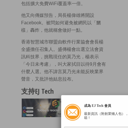
包括擴大免費WiFi覆蓋率一倍。
他又向傳媒預告，局長楊偉雄將開設
Facebook。被問如何避免被網民以「嬲
樣」轟炸，他就稱會做好一點。
香港智慧城市聯盟由軟件行業協會會長楊
全盛擔任召集人。盛傳楊會出選立法會資
訊科技界，挑戰現任的莫乃光，楊表示
「今日未考慮」，叫大家拭目以待9月會有
什麼人選。他不諱言莫乃光未能反映業界
聲音，又批評他姑息拉布。
支持EJ Tech
成為 EJ Tech 會員
最新資訊（附創業懶人包）
箱！