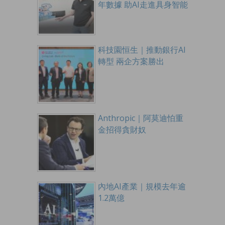
年數據 助AI走進具身智能
科技園恒生｜推動銀行AI
轉型 兩企方案勝出
Anthropic｜阿莫迪怕重
金招得貪財奴
內地AI產業｜規模去年逾
1.2萬億