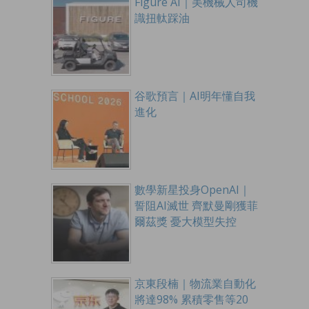
Figure AI｜美機械人司機
識扭軚踩油
谷歌預言｜AI明年懂自我
進化
數學新星投身OpenAI｜
誓阻AI滅世 齊默曼剛獲菲
爾茲獎 憂大模型失控
京東段楠｜物流業自動化
將達98% 累積零售等20