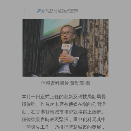
原文
刊於信報財經新聞
信報資料圖片 黃勁璋 攝
本月一日正式上任的創新及科技局副局長
鍾偉強，昨首次出席有傳媒在場的公開活
動，在香港智慧城市聯盟就職禮上致辭。
鍾偉強發言時表現緊張，重申創科局其中
一項優先工作，乃推行智慧城市的發展，