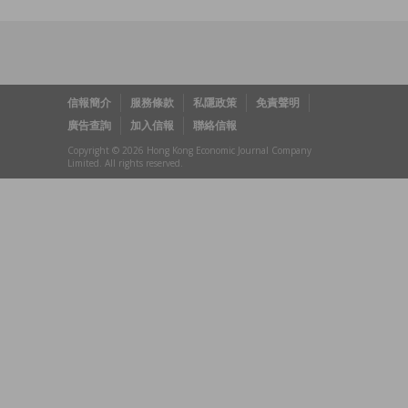
信報簡介
服務條款
私隱政策
免責聲明
廣告查詢
加入信報
聯絡信報
Copyright © 2026 Hong Kong Economic Journal Company
Limited. All rights reserved.