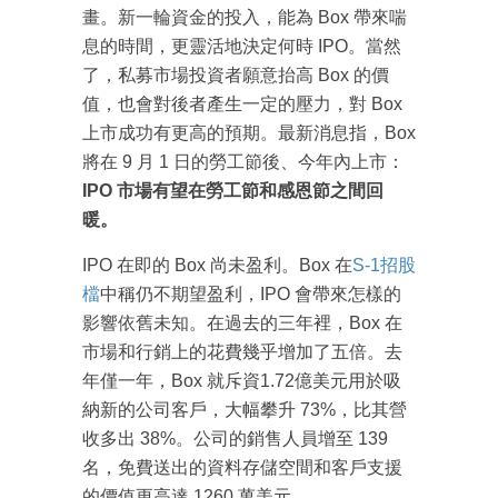
畫。新一輪資金的投入，能為 Box 帶來喘
息的時間，更靈活地決定何時 IPO。當然
了，私募市場投資者願意抬高 Box 的價
值，也會對後者產生一定的壓力，對 Box
上市成功有更高的預期。最新消息指，Box
將在 9 月 1 日的勞工節後、今年內上市：
IPO 市場有望在勞工節和感恩節之間回
暖。
IPO 在即的 Box 尚未盈利。Box 在
S-1招股
檔
中稱仍不期望盈利，IPO 會帶來怎樣的
影響依舊未知。在過去的三年裡，Box 在
市場和行銷上的花費幾乎增加了五倍。去
年僅一年，Box 就斥資1.72億美元用於吸
納新的公司客戶，大幅攀升 73%，比其營
收多出 38%。公司的銷售人員增至 139
名，免費送出的資料存儲空間和客戶支援
的價值更高達 1260 萬美元。