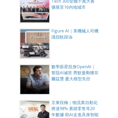
Tech 300全國千萬大賽
擴展至16內地城市
Figure AI｜美機械人司機
識扭軚踩油
數學新星投身OpenAI｜
誓阻AI滅世 齊默曼剛獲菲
爾茲獎 憂大模型失控
京東段楠｜物流業自動化
將達98% 累積零售等20
年數據 助AI走進具身智能