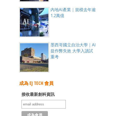
內地AI產業｜規模去年逾
1.2萬億
墨西哥國立自治大學｜AI
捉作弊失效 大學入讀試
重考
成為 EJ TECH 會員
接收最新創科資訊