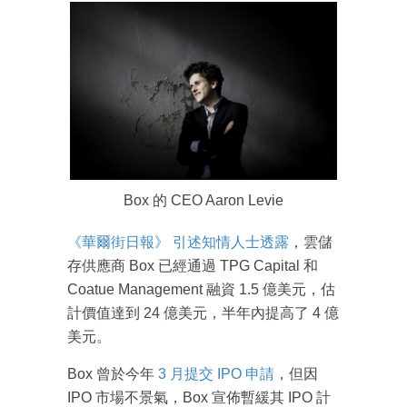
Box 的 CEO Aaron Levie
《華爾街日報》 引述知情人士透露
，雲儲
存供應商 Box 已經通過 TPG Capital 和
Coatue Management 融資 1.5 億美元，估
計價值達到 24 億美元，半年內提高了 4 億
成為 EJ Tech 會員
美元。
最新資訊（附創業懶人包），直達郵
箱！
Box 曾於今年
3 月提交 IPO 申請
，但因
IPO 市場不景氣，Box 宣佈暫緩其 IPO 計