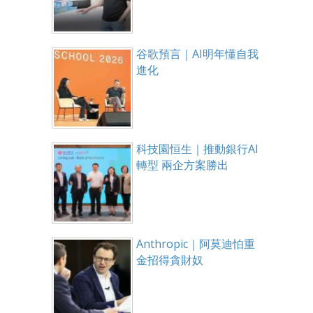
谷歌預言｜AI明年懂自我
進化
科技園恒生｜推動銀行AI
轉型 兩企方案勝出
Anthropic｜阿莫迪怕重
金招得貪財奴