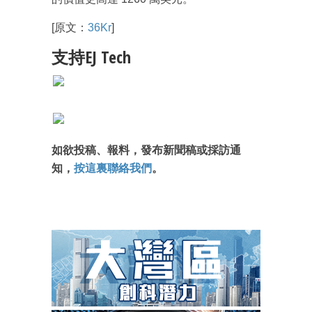
[原文：
36Kr
]
支持EJ Tech
如欲投稿、報料，發布新聞稿或採訪通
知，
按這裏聯絡我們
。