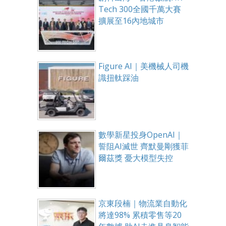
Tech 300全國千萬大賽
擴展至16內地城市
Figure AI｜美機械人司機
識扭軚踩油
數學新星投身OpenAI｜
誓阻AI滅世 齊默曼剛獲菲
爾茲獎 憂大模型失控
京東段楠｜物流業自動化
將達98% 累積零售等20