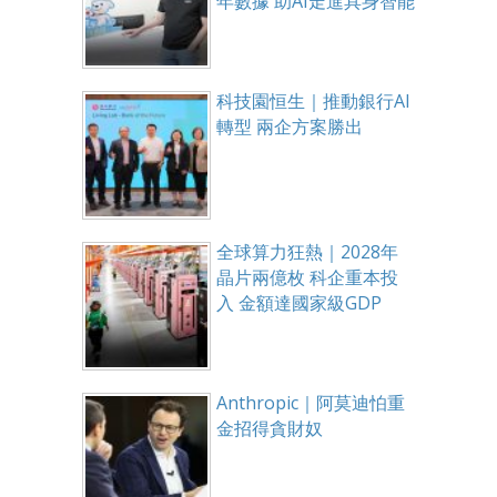
年數據 助AI走進具身智能
科技園恒生｜推動銀行AI
轉型 兩企方案勝出
全球算力狂熱｜2028年
晶片兩億枚 科企重本投
入 金額達國家級GDP
Anthropic｜阿莫迪怕重
金招得貪財奴