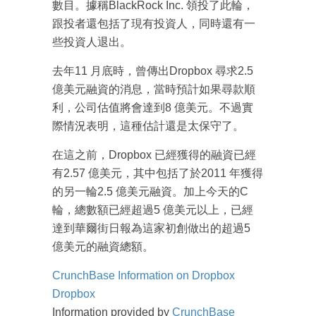
數目。
據稱BlackRock Inc. 領投了此輪，
成為 EJ Tech 會員
跟投者還包括了現有投資人，同時還有一
最新資訊（附創業懶人包），直達郵
箱！
些投資人退出。
去年11 月底時，曾傳出Dropbox 尋求2.5
億美元融資的消息，當時預計如果尋款順
利，公司估值將會達到8 億美元。
不過實
際情況表明，這種估計還是太保守了。
在這之前，Dropbox 已經獲得的融資已經
有2.57 億美元，其中包括了於2011 年獲得
的另一輪2.5 億美元融資。
加上今天的C
輪，總數額已經超過5 億美元以上，已經
達到華爾街日報為這家初創做出的超過5
億美元的融資總額。
CrunchBase Information on Dropbox
Dropbox
Information provided by
CrunchBase