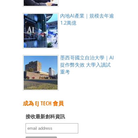
內地AI產業｜規模去年逾
1.2萬億
墨西哥國立自治大學｜AI
捉作弊失效 大學入讀試
重考
成為 EJ TECH 會員
接收最新創科資訊