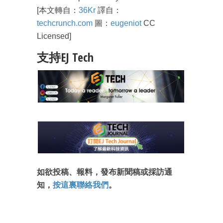
[本文轉自：
36Kr
譯自：
techcrunch.com
圖：
eugeniot
CC
Licensed
]
支持EJ Tech
如欲投稿、報料，發布新聞稿或採訪通
知，
按這裏聯絡我們
。