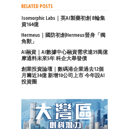
RELATED POSTS
Isomorphic Labs｜英AI製藥初創 B輪集
資164億
Hermeus｜國防初創Hermeus晉身「獨
角獸」
AI融資｜AI數據中心融資需求達39萬億
摩通料未來5年 科企大舉發債
創業投資論壇｜數碼港企業過去12個
月籌近34億 新增10公司上市 今年設AI
投資圈