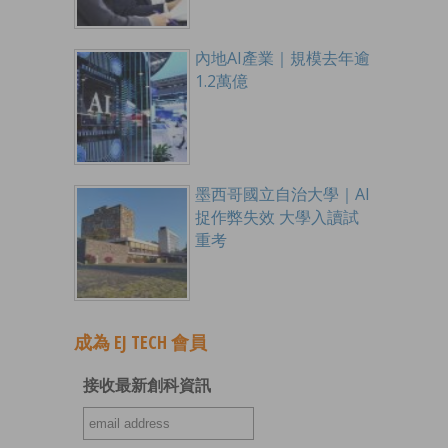
內地AI產業｜規模去年逾
1.2萬億
墨西哥國立自治大學｜AI
捉作弊失效 大學入讀試
重考
成為 EJ TECH 會員
接收最新創科資訊