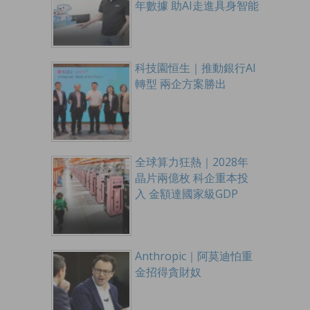
年數據 助AI走進具身智能
科技園恒生｜推動銀行AI
轉型 兩企方案勝出
全球算力狂熱｜2028年
晶片兩億枚 科企重本投
入 金額達國家級GDP
Anthropic｜阿莫迪怕重
金招得貪財奴