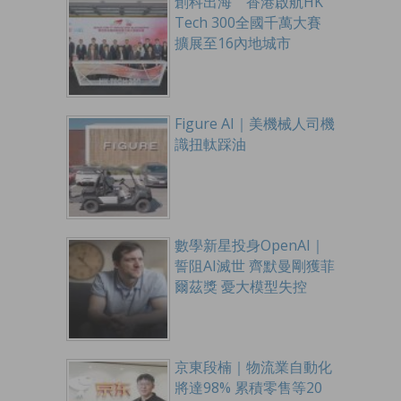
創科出海 香港啟航HK
Tech 300全國千萬大賽
擴展至16內地城市
Figure AI｜美機械人司機
識扭軚踩油
數學新星投身OpenAI｜
誓阻AI滅世 齊默曼剛獲菲
爾茲獎 憂大模型失控
京東段楠｜物流業自動化
將達98% 累積零售等20