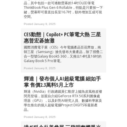
品，其中包括一款可捲動熒幕的14吋OLED筆電
ThinkBook Plus Gen 6 Rollable，特點是只要按一下
鍵，熒幕即可垂直拉長至16.7吋，額外增加五成可視
空間。
Posted January 9, 2025
CES動態｜Copilot+ PC筆電大熱 三星
惠普宏碁搶灘
國際消費電子展（CES）今年電腦產品百花齊放，南
韓三星（Samsung）搶先發布大量產品，除了摺疊二
合一型號Galaxy Book5 360，又推出14吋及16吋的
Galaxy Book 5 Pro筆電。
Posted January 8, 2025
輝達｜發布個人AI超級電腦 細如手
掌 售價2.3萬料5月上市
輝達（Nvidia）行政總裁黃仁勳穿上鱷魚皮風格皮褸
閃亮登場，並親自介紹GeForce RTX 50系列圖像處
理器（GPU），以及針對AI研究人員、數據科學家及
學生推出的個人超級電腦Project DIGITS等最新產
品。
Posted January 8, 2025