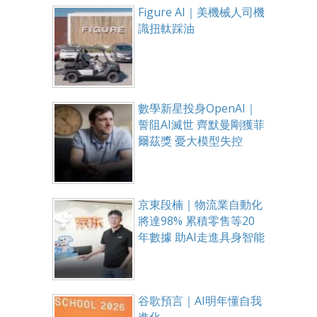
Figure AI｜美機械人司機
識扭軚踩油
數學新星投身OpenAI｜
誓阻AI滅世 齊默曼剛獲菲
爾茲獎 憂大模型失控
京東段楠｜物流業自動化
將達98% 累積零售等20
年數據 助AI走進具身智能
谷歌預言｜AI明年懂自我