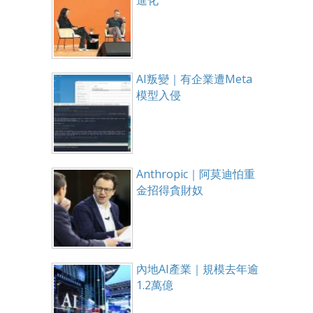
進化
AI叛變｜有企業遭Meta
模型入侵
Anthropic｜阿莫迪怕重
金招得貪財奴
內地AI產業｜規模去年逾
1.2萬億