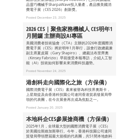
品靈巧機械手SharpaWave投入量產，產品獲美國消
費電子展（CES 2026）創新獎。
Posted December 23, 2025
2026 CES｜聚焦家務機械人 CES明年1
月開鑼 主辦商設AI專區
美國消費者技術協會（CTA）主辦的2026年度國際消
費電子展（CES）將於明年1月舉行，該會行政總裁兼
副主席夏皮羅（Gary Shapiro）、總裁法布里齊奧
（Kinsey Fabrizio）早前接受本報專訪，介紹人工智
能（AI）技術如何影響未來消費科技趨勢。
Posted November 24, 2025
港創科走向國際化之旅（方保僑）
國際消費電子展（CES）素來被譽為科技界奧斯卡，
上星期提及由香港科技園公司連同香港貿易發展局帶
領的代表團，在今次展會再次成為焦點之一。
Posted January 20, 2025
本地科企CES參展搶商機（方保僑）
2025年1月，全球最大型的國際消費電子展（CES）
於美國拉斯維加斯舉行。今年，香港科技園公司連同
貿發局帶領歷屆最大規模的代表團，共51間本地創科
成為 EJ Tech 會員