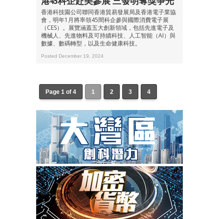
港45科企赴美參展 三發明奪獎爭光
香港科技園公司聯同香港貿易發展局及香港電子業協
會，明年1月將率領45間科企參與國際消費電子展
（CES）。展覽涵蓋五大創新領域，包括先進電子及
機械人、先進物料及可持續科技、人工智能（AI）與
數據、數碼轉型，以及生命健康科技。
Posted December 19, 2024
Page 1 of 4
1
2
3
4