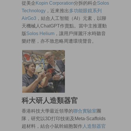
從美企
Kopin Corporation
分拆的科企
Solos
Technology
，近來推出
多功能眼鏡系列
AirGo3
，結合人工智能（AI）元素，以聊
天機械人ChatGPT作賣點。當中主推運動
版
Solos Helium
，讓用戶揮灑汗水時聽音
樂紓壓，亦不致忽略周遭環境聲音。
科大研人造類器官
香港科技大學最近領導的
聯合實驗室
團
隊，研究以3D打印技術及Meta-Scaffolds
超材料，結合小鼠幹細胞製作
人造類器官