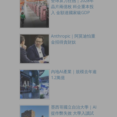
全球算力狂熱｜2028年
晶片兩億枚 科企重本投
入 金額達國家級GDP
Anthropic｜阿莫迪怕重
金招得貪財奴
內地AI產業｜規模去年逾
1.2萬億
墨西哥國立自治大學｜AI
捉作弊失效 大學入讀試