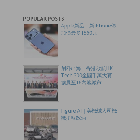
POPULAR POSTS
Apple新品｜新iPhone傳
加價最多1560元
創科出海 香港啟航HK
Tech 300全國千萬大賽
擴展至16內地城市
Figure AI｜美機械人司機
識扭軚踩油