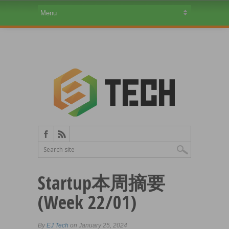
Startup本周摘要
(Week 22/01)
By
EJ Tech
on January 25, 2024