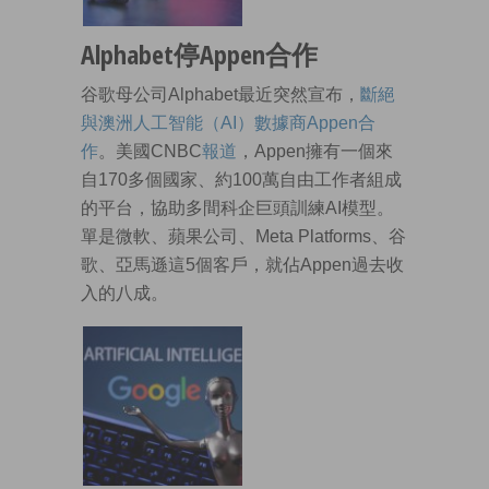
Alphabet停Appen合作
谷歌母公司Alphabet最近突然宣布，
斷絕
與澳洲人工智能（AI）數據商Appen合
作
。美國CNBC
報道
，Appen擁有一個來
自170多個國家、約100萬自由工作者組成
的平台，協助多間科企巨頭訓練AI模型。
單是微軟、蘋果公司、Meta Platforms、谷
歌、亞馬遜這5個客戶，就佔Appen過去收
入的八成。