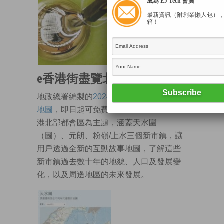
成為 EJ Tech 會員
最新資訊（附創業懶人包）
箱！
e香港街盡覽北都今昔
地政總署編製的
2024年《e香港街》電子
地圖
，即日起可免費下載。今年版本以香
港北部都會區為主題，涵蓋天水圍
（圖）、元朗、粉嶺/上水三個新市鎮，讓
用戶透過全新的互動故事地圖，了解這些
新市鎮過去數十年的地貌、人口及發展變
化，以及周邊地區的未來發展。