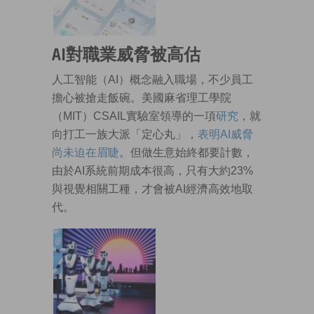
AI對職業威脅被高估
人工智能（AI）概念融入職場，不少員工
擔心被搶走飯碗。美國麻省理工學院
（MIT）CSAIL實驗室領導的一項
研究
，就
向打工一族大派「定心丸」，
表明AI威脅
尚未迫在眉睫
。但做生意始終都要計數，
由於AI系統前期成本很高，只有大約23%
與視覺相關工種，才會被AI經濟高效地取
代。