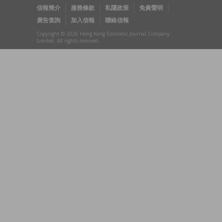
信報簡介
服務條款
私隱政策
免責聲明
廣告查詢
加入信報
聯絡信報
Copyright © 2026 Hong Kong Economic Journal Company
Limited. All rights reserved.