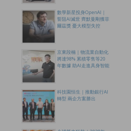
數學新星投身OpenAI｜
誓阻AI滅世 齊默曼剛獲菲
爾茲獎 憂大模型失控
京東段楠｜物流業自動化
將達98% 累積零售等20
年數據 助AI走進具身智能
科技園恒生｜推動銀行AI
轉型 兩企方案勝出