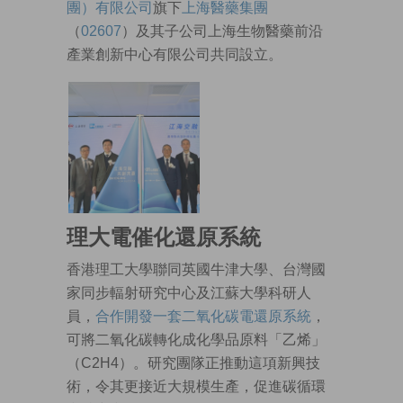
團）有限公司
旗下
上海醫藥集團
（
02607
）及其子公司上海生物醫藥前沿
產業創新中心有限公司共同設立。
理大電催化還原系統
香港理工大學聯同英國牛津大學、台灣國
家同步輻射研究中心及江蘇大學科研人
員，
合作開發一套二氧化碳電還原系統
，
可將二氧化碳轉化成化學品原料「乙烯」
（C
2
H
4
）。研究團隊正推動這項新興技
術，令其更接近大規模生產，促進碳循環