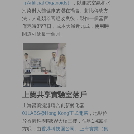
（Artificial Organoids）
，以測試空氣和水
污染對人體健康的潛在禍害。對比傳統方
法，人造類器官經改良後，製作一個器官
僅耗時3至7日，成本大減近九成，使用時
間還可延長一個月。
上藥共享實驗室落戶
上海醫藥滬港聯合創新孵化器
01LABS@Hong Kong正式開幕
，地點位
於香港科學園6W大樓三樓，佔地1.4萬平
方呎，由
香港科技園公司
、
上海實業（集