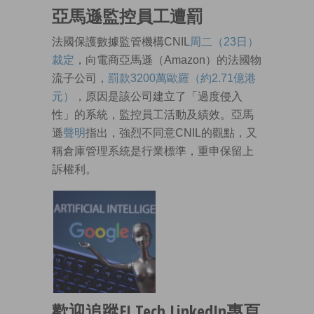
亞馬遜監控員工遭罰
法國保護數據監管機構CNIL
周二（23日）
裁定
，向電商亞馬遜（Amazon）的法國物
流子公司，
罰款3200萬歐羅（約2.71億港
元）
，原因是該公司建立了「過度侵入
性」的系統，監控員工活動及績效。亞馬
遜
聲明
指出，強烈不同意CNIL的觀點，又
稱倉庫管理系統是行業標準，重申保留上
訴權利。
歡迎追蹤EJ Tech LinkedIn專頁