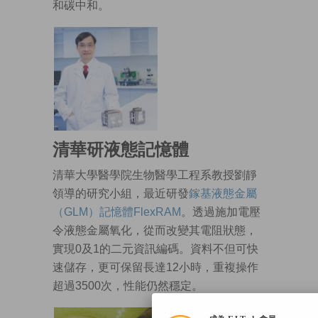
和碳中和。
清華研液態記憶體
清華大學醫學院生物醫學工程系教授劉靜
領導的研究小組，最近研發
鎵基液態金屬
（GLM）記憶體FlexRAM
。透過施加電壓
令液態金屬氧化，從而改變其電阻狀態，
實現0及1的二元資訊編碼。資料不但可快
速儲存，更可保留長達12小時，重複操作
超過3500次，性能仍然穩定。