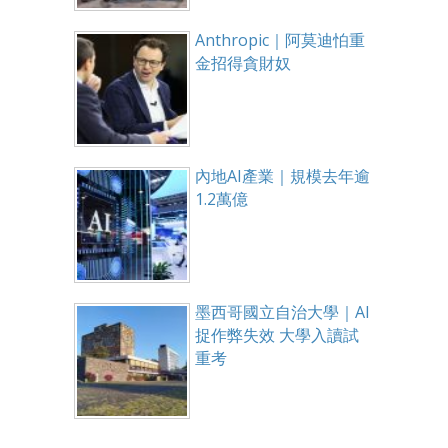
Anthropic｜阿莫迪怕重
金招得貪財奴
內地AI產業｜規模去年逾
1.2萬億
墨西哥國立自治大學｜AI
捉作弊失效 大學入讀試
重考