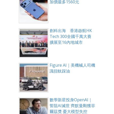
加價最多1560元
創科出海 香港啟航HK
Tech 300全國千萬大賽
擴展至16內地城市
Figure AI｜美機械人司機
識扭軚踩油
數學新星投身OpenAI｜
誓阻AI滅世 齊默曼剛獲菲
爾茲獎 憂大模型失控