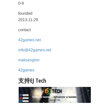
0-9
founded
2013-11-29
contact
42games.net
info@42games.net
maksenghin
42games
支持EJ Tech