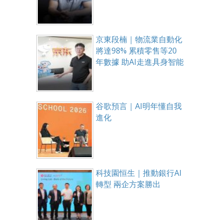
京東段楠｜物流業自動化
將達98% 累積零售等20
年數據 助AI走進具身智能
谷歌預言｜AI明年懂自我
進化
科技園恒生｜推動銀行AI
轉型 兩企方案勝出