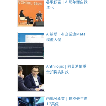
谷歌預言｜AI明年懂自我
進化
AI叛變｜有企業遭Meta
模型入侵
Anthropic｜阿莫迪怕重
金招得貪財奴
內地AI產業｜規模去年逾
1.2萬億