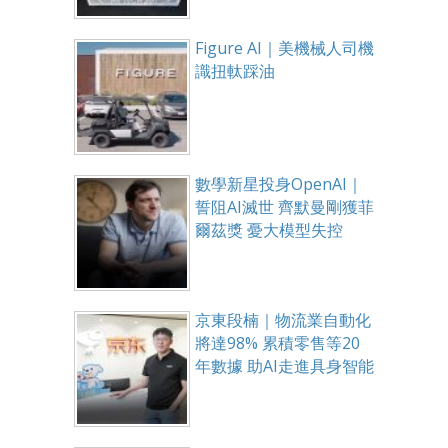
Figure AI｜美機械人司機
識扭軚踩油
數學新星投身OpenAI｜
誓阻AI滅世 齊默曼剛獲菲
爾茲獎 憂大模型失控
京東段楠｜物流業自動化
將達98% 累積零售等20
年數據 助AI走進具身智能