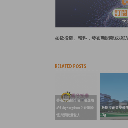
如欲投稿、報料，發布新聞稿或採訪
RELATED POSTS
香港討論區排名丨連登輸
給BabyKingdom？香港論
數碼港創業夢飛翔
壇月瀏覽量驚人
僑)