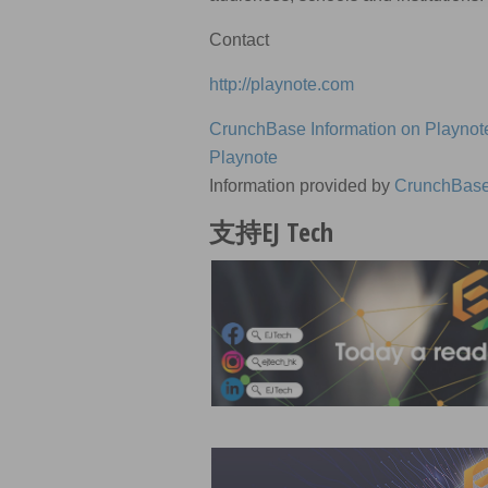
Contact
http://playnote.com
CrunchBase Information on Playnot
Playnote
Information provided by
CrunchBas
支持EJ Tech