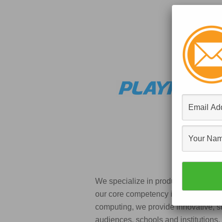
We specialize in products and servi
our core competency in digital signal
computing, we provide innovative, sta
audiences, schools and institutions.