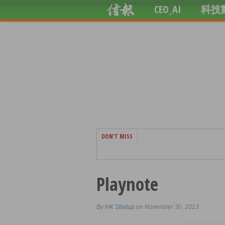
CEO_AI
科技
DON'T MISS
Playnote
By
HK Startup
on November 30, 2013