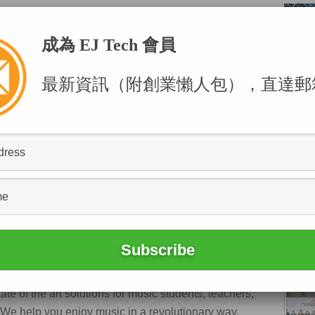
成為 EJ Tech 會員
最新資訊（附創業懶人包），直達郵
POPU
ces for music education and appreciation. Based on
 processing, artificial intelligence and cloud
te of the art solutions for music students, teachers,
 We help you enjoy music in a revolutionary way.