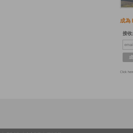
成為 E
接收
Click her