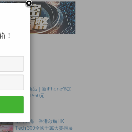
箱！
LAR POSTS
Apple新品｜新iPhone傳加
價最多1560元
創科出海 香港啟航HK
Tech 300全國千萬大賽擴展