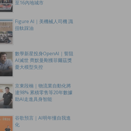
至16內地城市
Figure AI｜美機械人司機 識
扭軚踩油
數學新星投身OpenAI｜誓阻
AI滅世 齊默曼剛獲菲爾茲獎
憂大模型失控
京東段楠｜物流業自動化將
達98% 累積零售等20年數據
助AI走進具身智能
谷歌預言｜AI明年懂自我進
化