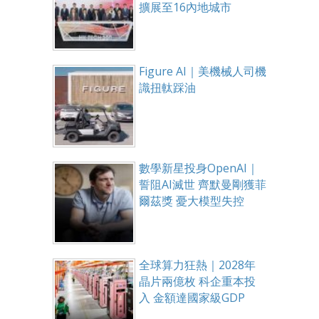
擴展至16內地城市
Figure AI｜美機械人司機
識扭軚踩油
數學新星投身OpenAI｜
誓阻AI滅世 齊默曼剛獲菲
爾茲獎 憂大模型失控
全球算力狂熱｜2028年
晶片兩億枚 科企重本投
入 金額達國家級GDP