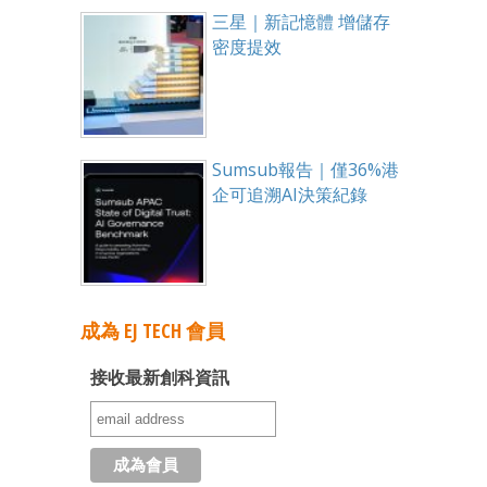
三星｜新記憶體 增儲存
密度提效
Sumsub報告｜僅36%港
企可追溯AI決策紀錄
成為 EJ TECH 會員
接收最新創科資訊