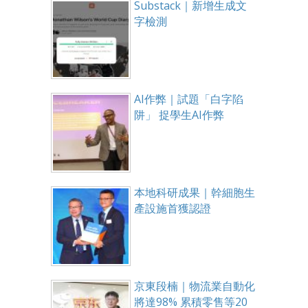
Substack｜新增生成文
字檢測
AI作弊｜試題「白字陷
阱」 捉學生AI作弊
本地科研成果｜幹細胞生
產設施首獲認證
京東段楠｜物流業自動化
將達98% 累積零售等20