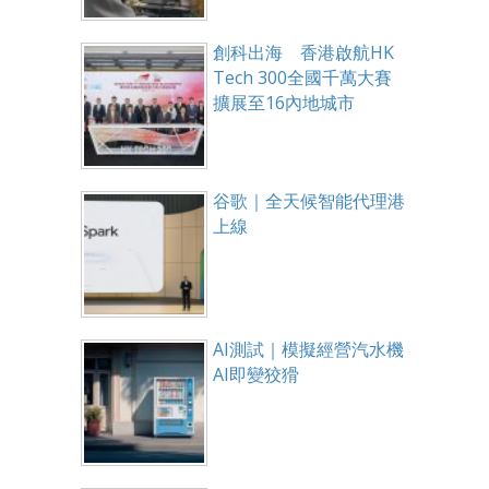
創科出海 香港啟航HK
Tech 300全國千萬大賽
擴展至16內地城市
谷歌｜全天候智能代理港
上線
AI測試｜模擬經營汽水機
AI即變狡猾