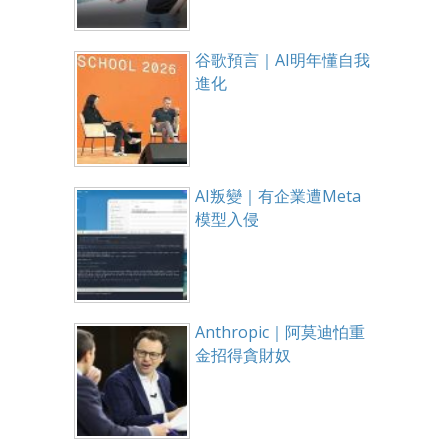
谷歌預言｜AI明年懂自我
進化
AI叛變｜有企業遭Meta
模型入侵
Anthropic｜阿莫迪怕重
金招得貪財奴