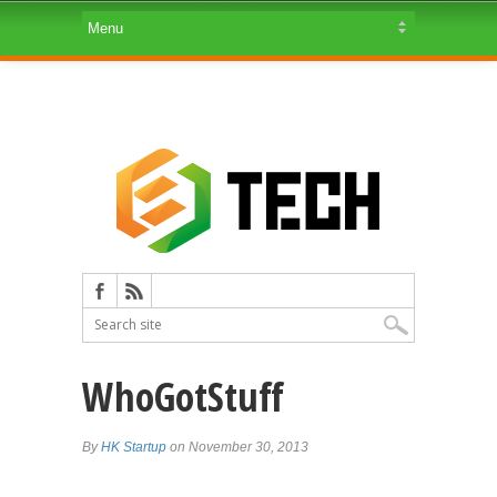
WhoGotStuff
By
HK Startup
on November 30, 2013