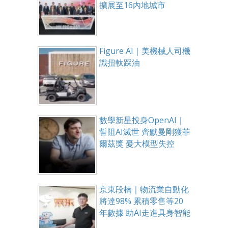
擴展至16內地城市
Figure AI｜美機械人司機
識扭軚踩油
數學新星投身OpenAI｜
誓阻AI滅世 齊默曼剛獲菲
爾茲獎 憂大模型失控
京東段楠｜物流業自動化
將達98% 累積零售等20
年數據 助AI走進具身智能