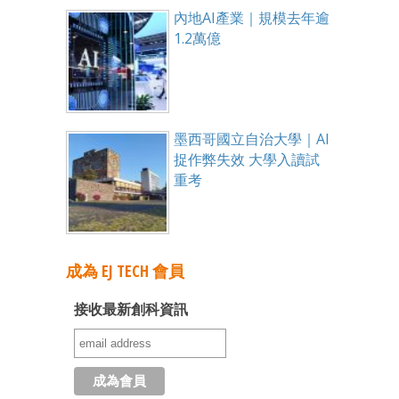
內地AI產業｜規模去年逾
1.2萬億
墨西哥國立自治大學｜AI
捉作弊失效 大學入讀試
重考
成為 EJ TECH 會員
接收最新創科資訊