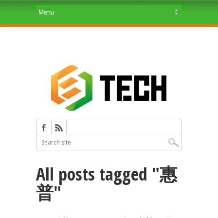
All posts tagged "惠
普"