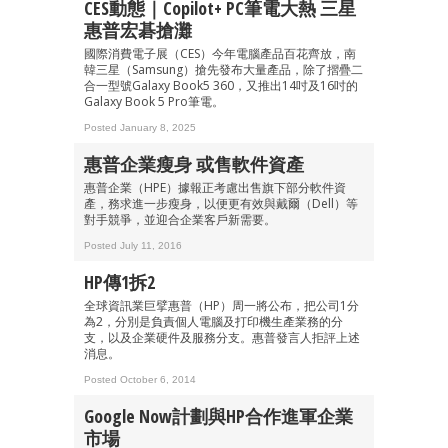
CES動態｜Copilot+ PC筆電大熱 三星
惠普宏碁搶灘
國際消費電子展（CES）今年電腦產品百花齊放，南
韓三星（Samsung）搶先發布大量產品，除了摺疊二
合一型號Galaxy Book5 360，又推出14吋及16吋的
Galaxy Book 5 Pro筆電。
Posted January 8, 2025
惠普企業瘦身 或售軟件資產
惠普企業（HPE）據報正考慮出售旗下部分軟件資
產，務求進一步瘦身，以便更有效與戴爾（Dell）等
對手競爭，並迎合企業客戶新需要。
Posted July 11, 2016
HP傳1拆2
全球資訊業巨擘惠普（HP）周一將公布，把公司1分
為2，分別是負責個人電腦及打印機生產業務的分
支，以及企業硬件及服務分支。惠普發言人拒評上述
消息。
Posted October 6, 2014
Google Now計劃與HP合作進軍企業
市場