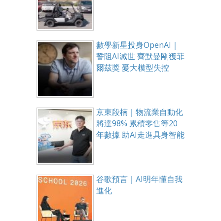
數學新星投身OpenAI｜
誓阻AI滅世 齊默曼剛獲菲
爾茲獎 憂大模型失控
京東段楠｜物流業自動化
將達98% 累積零售等20
年數據 助AI走進具身智能
谷歌預言｜AI明年懂自我
進化