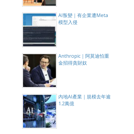
AI叛變｜有企業遭Meta
模型入侵
Anthropic｜阿莫迪怕重
金招得貪財奴
內地AI產業｜規模去年逾
1.2萬億