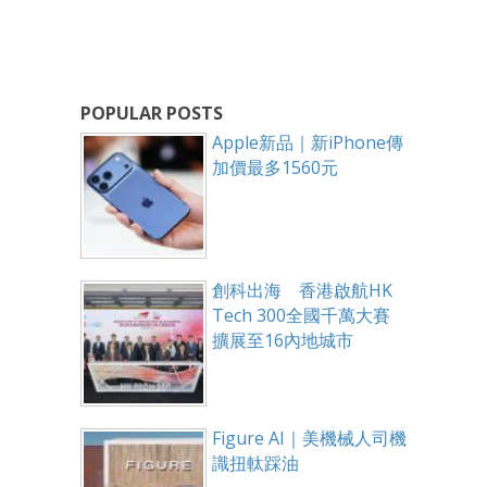
POPULAR POSTS
Apple新品｜新iPhone傳
加價最多1560元
創科出海 香港啟航HK
Tech 300全國千萬大賽
擴展至16內地城市
Figure AI｜美機械人司機
識扭軚踩油