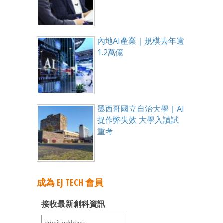
內地AI產業｜規模去年逾
1.2萬億
墨西哥國立自治大學｜AI
捉作弊失效 大學入讀試
重考
成為 EJ TECH 會員
接收最新創科資訊