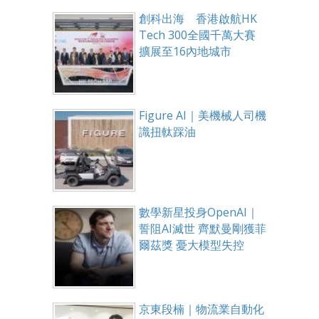
創科出海 香港啟航HK
Tech 300全國千萬大賽
擴展至16內地城市
Figure AI｜美機械人司機
識扭軚踩油
數學新星投身OpenAI｜
誓阻AI滅世 齊默曼剛獲菲
爾茲獎 憂大模型失控
京東段楠｜物流業自動化