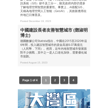
訊系統（GIS）卻不及三分一，顯見政府內部仍需多
了解地理空間智慧的重要性。事實上，AI搭配GIS，
又稱為地理空間人工智能（GeoAI），其創新應用在
外地已日漸普及。
Posted December 19, 2023
中國建設長者友善智慧城市 (鄧淑明
博士)
德國數據公司Statista指出，中國在2015至2020年這
6年間，投入建設智慧城市的資金高達8.07萬億元
（人民幣．下同）。然而，近年內地智慧城市發展面
對不少挑戰，其中之一是人口老化加快，需要優化城
市規劃。
Posted August 15, 2023
Page 1 of 4
1
2
3
4