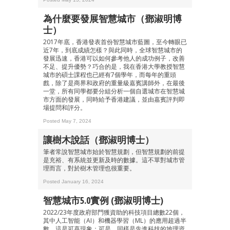
為什麼要發展智慧城市（鄧淑明博
士）
2017年底，香港發表首份智慧城市藍圖，至今轉眼已
近7年，到底成績怎樣？與此同時，全球智慧城市的
發展迅速，香港可以如何參考他人的成功例子，改善
成為 EJ Tech 會員
不足、提升優勢？巧合的是，我在香港大學教授智慧
城市的碩士課程也已經有7個學年，而每年的重頭
最新資訊（附創業懶人包）
戲，除了是商界和政府的重量級嘉賓講師外，在最後
箱！
一堂，所有同學都要分組分析一個自選城市在智慧城
市方面的發展，同時給予香港建議，並由嘉賓評判即
場提問和評分。
Posted May 7, 2024
讓樹木說話（鄧淑明博士）
筆者常說智慧城市始於智慧規劃，但智慧規劃的前提
是充裕、有系統並更新及時的數據。這不單對城市管
理而言，對於樹木管理也很重要。
Posted January 16, 2024
智慧城市5.0實例 (鄧淑明博士)
2022/23年度政府部門獲資助的科技項目總數22個，
其中人工智能（AI）和機器學習（ML）的應用超過半
數，這是可喜現象；可是，同樣是先進科技的地理資