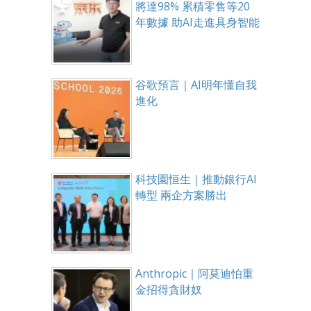
將達98% 累積零售等20
年數據 助AI走進具身智能
谷歌預言｜AI明年懂自我
進化
科技園恒生｜推動銀行AI
轉型 兩企方案勝出
Anthropic｜阿莫迪怕重
金招得貪財奴