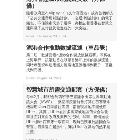
僑）
隨着政府宣布AlipayHK（支付寶香港）成為首個納入
「公共交通費用補貼計劃」（交通津貼計劃）的電子
錢包，不僅讓市民多了選擇，亦標誌着香港在智慧交
通與電子支付普及化進程的一大突破。
Posted December 23, 2024
滬港合作推動數據流通（車品覺）
第二屆「數據要素×滬港合作開放數據競賽」即將在
上海舉行，該活動旨在鼓勵香港和上海的數據流通，
同時希望資料運用能力經兩地互動後得到提升，甚至
找到商機。
Posted August 14, 2024
智慧城市所需交通配套（方保僑）
每年2月，我都會到西班牙巴塞隆拿出席世界流動通
訊大會（MWC），猶記得疫情前曾打算在巴塞隆拿
機場用Uber召車前往酒店，卻發現當地不能使用
Uber。其實，Uber在許多國家或地區仍未合法化，
而且面對來自政府及業界的抵制。然而，疫情過後
Uber勝出西班牙一場官司，現時已獲准於該國合法
營運，目前還在起步中，所以Uber在當地仍然不是
主流。
Posted May 13, 2024