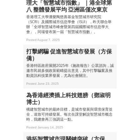
理大「智慧城市指數」 ｜港全球第
八 整體發展平均 亞洲區僅次東京
香港理工大學潘樂陶慈善基金智慧城市研究院
（SCRI）及國際城市信息學會（ISUI），昨天聯合舉
辦「全球智慧城市峰會暨第四屆國際城市信息學大
會」，同場發布第一屆「智慧城市指數」。
Posted August 7, 2025
打擊網騙 促進智慧城市發展（方保
僑）
香港特區政府展開2025年《施政報告》公眾諮詢，誠
邀市民就多個政策範疇提出意見，其中打擊騙案及推
動資訊科技業界發展，尤為社會關注。
Posted June 23, 2025
為香港經濟插上科技翅膀（鄧淑明
博士）
構建智慧城市的最終目標，是城市發展與環境保育並
全，達致可持續發展。每次在課堂解說智慧城市概念
時，我總會再三強調這一點。
Posted January 14, 2025
港拓智慧城市現關鍵突破（方保