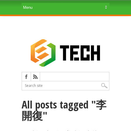
All posts tagged "李
開復"