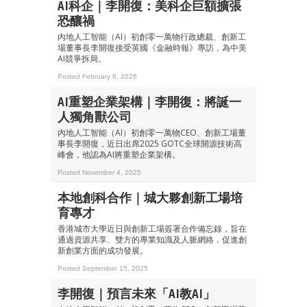
AI科企｜李開復：美科企巨額擴張
恐釀禍
內地人工智能（AI）初創零一萬物行政總裁、創新工
場董事長李開復接受英國《金融時報》專訪，為中美
AI競爭拆局。
Posted February 6, 2026
AI重塑企業架構｜李開復：將誕一
人獨角獸公司
內地人工智能（AI）初創零一萬物CEO、創新工場董
事長李開復，近日出席2025 GOTC全球開源技術高
峰會，他認為AI將重塑企業架構。
Posted November 4, 2025
本地創科合作｜城大夥創新工場培
育專才
香港城市大學近日與創新工場簽署合作備忘錄，旨在
通過資源共享、雙方的專業知識及人脈網絡，促進創
新創業方面的成功發展。
Posted September 15, 2025
李開復｜預言未來「AI教AI」