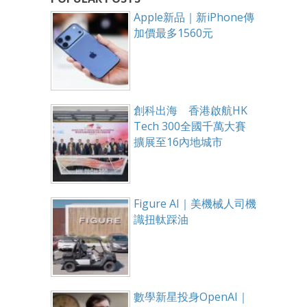
Apple新品｜新iPhone傳
加價最多1560元
創科出海 香港啟航HK
Tech 300全國千萬大賽
擴展至16內地城市
Figure AI｜美機械人司機
識扭軚踩油
數學新星投身OpenAI｜