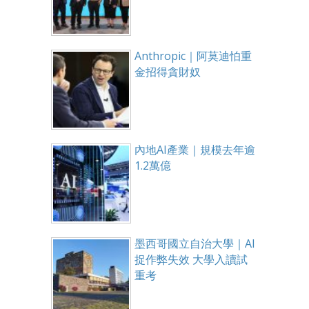
Anthropic｜阿莫迪怕重
金招得貪財奴
內地AI產業｜規模去年逾
1.2萬億
墨西哥國立自治大學｜AI
捉作弊失效 大學入讀試
重考