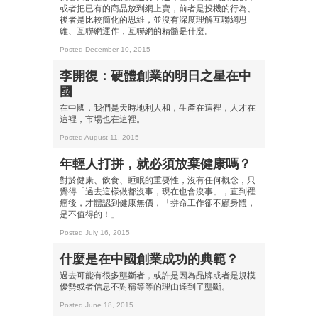
或者把已有的商品放到網上賣，前者是投機的行為、
成為 EJ Tech 會員
後者是比較簡化的思維，並沒有深度理解互聯網思
維、互聯網運作，互聯網的精髓是什麼。
最新資訊（附創業懶人包）
箱！
Posted December 10, 2015
李開復：硬體創業的明日之星在中
國
在中國，我們是天時地利人和，生產在這裡，人才在
這裡，市場也在這裡。
Posted August 11, 2015
年輕人打拼，就必須放棄健康嗎？
對於健康、飲食、睡眠的重要性，沒有任何概念，只
覺得「過去這樣做都沒事，現在也會沒事」，直到罹
癌後，才體認到健康無價，「拼命工作卻不顧身體，
是不值得的！」
Posted July 16, 2015
什麼是在中國創業成功的典範？
過去可能有很多壟斷者，或許是因為品牌或者是規模
優勢或者信息不對稱等等的理由達到了壟斷。
Posted June 18, 2015