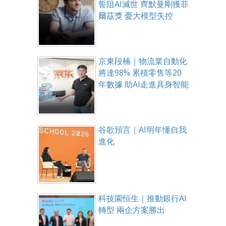
誓阻AI滅世 齊默曼剛獲菲
爾茲獎 憂大模型失控
京東段楠｜物流業自動化
將達98% 累積零售等20
年數據 助AI走進具身智能
谷歌預言｜AI明年懂自我
進化
科技園恒生｜推動銀行AI
轉型 兩企方案勝出