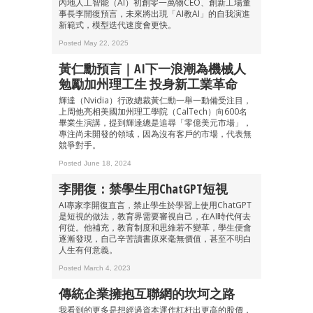
內地人工智能（AI）初創零一萬物CEO、創新工場董
事長李開復預言，未來將出現「AI教AI」的自我演進
新範式，模型迭代速度會更快。
Posted May 22, 2025
黃仁勳預言｜AI下一浪潮為機械人
勉勵加州理工生 投身新工業革命
輝達（Nvidia）行政總裁黃仁勳一舉一動備受注目，
上周他亮相美國加州理工學院（CalTech）向600名
畢業生演講，提到輝達總是追尋「零億美元市場」，
專注尚未開發的領域，因為沒有客戶的市場，代表無
競爭對手。
Posted June 18, 2024
李開復：禁學生用ChatGPT短視
AI專家李開復直言，禁止學生於學習上使用ChatGPT
是短視的做法，教育界需要審視自己，在AI時代何去
何從。他補充，教育制度和思維若不變革，學生便會
逐漸發現，自己辛苦讀書原來毫無價值，甚至不明白
人生有何意義。
Posted March 4, 2023
傳統企業擁抱互聯網的坎坷之路
我看到的更多是想經過資本運作杠杆出更高的股價，