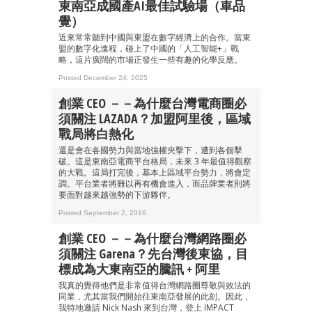
東南亞成國產AI最佳試驗場（車品
覺）
近來常常聽到中國與東盟在數字經濟上的合作。當東
盟的數字化進程，碰上了中國的「人工智能+」戰
略，這片廣闊的市場正發生一些有趣的化學反應。
Posted December 24, 2025
創業 CEO －－為什麼台灣電商圈必
須關注 LAZADA？加盟阿里後，區域
戰局將白熱化
還是會在各國勢力與當地強權夾擊下，遭到各個擊
破。這是東南亞電商平台格局，未來 3 年最值得觀察
的大戰。這局打完後，基本上區域平台勢力，將會定
調。平台業者將難以再有機會進入，而品牌業者則將
要面對越來越強勢的下游夥伴。
Posted September 2, 2016
創業 CEO －－為什麼台灣網路圈必
須關注 Garena？先台灣後東協，目
標成為大東南亞的騰訊 + 阿里
我真的覺得他們是非常值得台灣網路圈尊敬與效法的
同業，尤其當我們開始往東南亞發展的此刻。因此，
我特地邀請 Nick Nash 來到台灣，登上 IMPACT