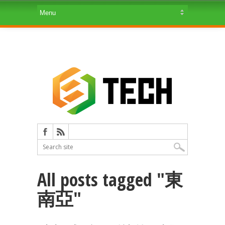
All posts tagged "東
南亞"