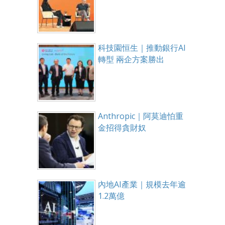
科技園恒生｜推動銀行AI
轉型 兩企方案勝出
Anthropic｜阿莫迪怕重
金招得貪財奴
內地AI產業｜規模去年逾
1.2萬億