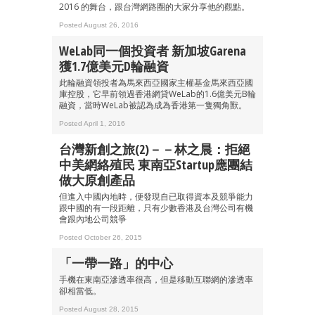
2016 的舞台，跟台灣網路圈的大家分享他的觀點。
Posted August 26, 2016
WeLab同一個投資者 新加坡Garena
獲1.7億美元D輪融資
此輪融資領投者為馬來西亞國家主權基金馬來西亞國
庫控股，它早前領過香港網貸WeLab的1.6億美元B輪
融資，當時WeLab被認為成為香港第一隻獨角獸。
Posted April 1, 2016
台灣新創之旅(2)－－林之晨：拒絕
中美網絡殖民 東南亞Startup應團結
做大原創產品
但進入中國內地時，便發現自已取得資本及競爭能力
跟中國的有一段距離，只有少數香港及台灣公司有機
會跟內地公司競爭
Posted October 26, 2015
成為 EJ Tech 會員
「一帶一路」的中心
手機在東南亞滲透率很高，但是移動互聯網的滲透率
最新資訊（附創業懶人包）
箱！
卻相當低。
Posted August 28, 2015