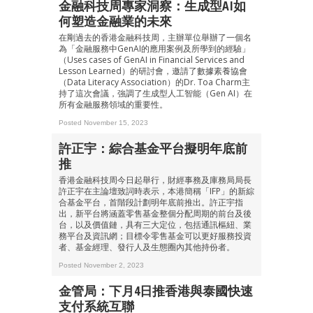
金融科技周專家洞察：生成型AI如
何塑造金融業的未來
在剛過去的香港金融科技周，主辦單位舉辦了一個名
為「金融服務中GenAI的應用案例及所學到的經驗」
（Uses cases of GenAI in Financial Services and
Lesson Learned）的研討會，邀請了數據素養協會
（Data Literacy Association）的Dr. Toa Charm主
持了這次會議，強調了生成型人工智能（Gen AI）在
所有金融服務領域的重要性。
Posted November 15, 2023
許正宇：綜合基金平台擬明年底前
推
香港金融科技周今日起舉行，財經事務及庫務局局長
許正宇在主論壇致詞時表示，本港簡稱「IFP」的新綜
合基金平台，首階段計劃明年底前推出。許正宇指
出，新平台將涵蓋零售基金整個分配周期的前台及後
台，以及價值鏈，具有三大定位，包括通訊樞紐、業
務平台及資訊網；目標令零售基金可以更好服務投資
者、基金經理、發行人及生態圈內其他持份者。
Posted November 2, 2023
金管局：下月4日推香港與泰國快速
支付系統互聯