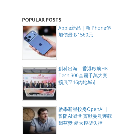
POPULAR POSTS
Apple新品｜新iPhone傳
加價最多1560元
創科出海 香港啟航HK
Tech 300全國千萬大賽
擴展至16內地城市
數學新星投身OpenAI｜
誓阻AI滅世 齊默曼剛獲菲
爾茲獎 憂大模型失控