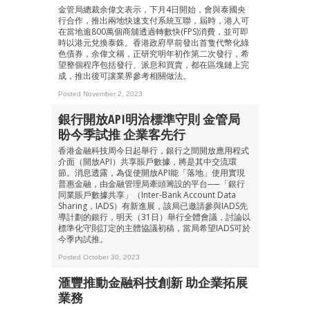
金管局總裁余偉文表示，下月4日開始，會與泰國央
行合作，推出兩地快速支付系統互聯，屆時，港人可
在當地逾800萬個商舖透過轉數快(FPS)消費，並可即
時以港元兌換泰銖。香港政府早前發出首隻代幣化綠
色債券，余偉文稱，正研究明年初作第二次發行，希
望整個程序包括發行、派息和買賣，都在區塊鏈上完
成，推出後可讓業界參考相關做法。
Posted November 2, 2023
銀行開放API明洽標準守則 金管局
盼今季試推 企業客先行
香港金融科技周今日起舉行，銀行之間開放應用程式
介面（開放API）共享賬戶數據，將是其中交流環
節。消息透露，為促使開放API能「落地」使用實現
普惠金融，由金融管理局牽頭籌設的平台──「銀行
同業賬戶數據共享」（Inter-Bank Account Data
Sharing，IADS）有新進展，該局已邀請參與IADS先
導計劃的銀行，明天（31日）舉行全體會議，討論以
標準化守則訂定的主體協議初稿，當局希望IADS可於
今季內試推。
成為 EJ Tech 會員
Posted October 30, 2023
最新資訊（附創業懶人包）
箱！
滙豐推動金融科技創新 助企業拓展
業務