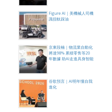
Figure AI｜美機械人司機
識扭軚踩油
京東段楠｜物流業自動化
將達98% 累積零售等20
年數據 助AI走進具身智能
谷歌預言｜AI明年懂自我
進化