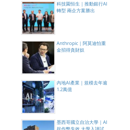
科技園恒生｜推動銀行AI
轉型 兩企方案勝出
Anthropic｜阿莫迪怕重
金招得貪財奴
內地AI產業｜規模去年逾
1.2萬億
墨西哥國立自治大學｜AI
捉作弊失效 大學入讀試