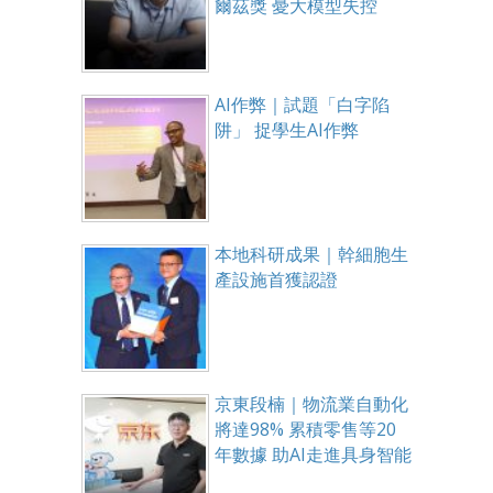
爾茲獎 憂大模型失控
AI作弊｜試題「白字陷
阱」 捉學生AI作弊
本地科研成果｜幹細胞生
產設施首獲認證
京東段楠｜物流業自動化
將達98% 累積零售等20
年數據 助AI走進具身智能