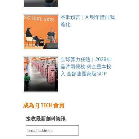
谷歌預言｜AI明年懂自我
進化
全球算力狂熱｜2028年
晶片兩億枚 科企重本投
入 金額達國家級GDP
成為 EJ TECH 會員
接收最新創科資訊