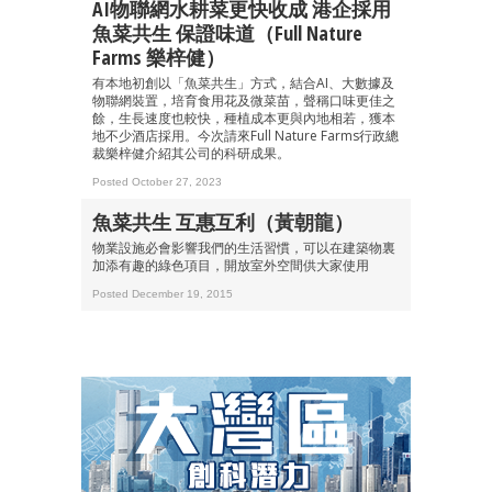
AI物聯網水耕菜更快收成 港企採用
魚菜共生 保證味道（Full Nature
Farms 樂梓健）
有本地初創以「魚菜共生」方式，結合AI、大數據及
物聯網裝置，培育食用花及微菜苗，聲稱口味更佳之
餘，生長速度也較快，種植成本更與內地相若，獲本
地不少酒店採用。今次請來Full Nature Farms行政總
裁樂梓健介紹其公司的科研成果。
Posted October 27, 2023
魚菜共生 互惠互利（黃朝龍）
物業設施必會影響我們的生活習慣，可以在建築物裏
加添有趣的綠色項目，開放室外空間供大家使用
Posted December 19, 2015