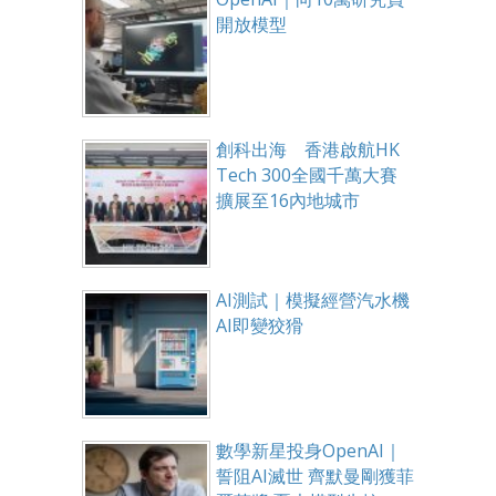
開放模型
創科出海 香港啟航HK
Tech 300全國千萬大賽
擴展至16內地城市
AI測試｜模擬經營汽水機
AI即變狡猾
數學新星投身OpenAI｜
誓阻AI滅世 齊默曼剛獲菲