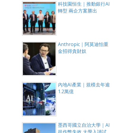
科技園恒生｜推動銀行AI
轉型 兩企方案勝出
Anthropic｜阿莫迪怕重
金招得貪財奴
內地AI產業｜規模去年逾
1.2萬億
墨西哥國立自治大學｜AI
捉作弊失效 大學入讀試