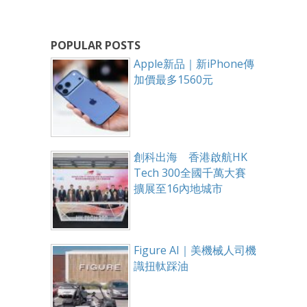
POPULAR POSTS
Apple新品｜新iPhone傳
加價最多1560元
創科出海 香港啟航HK
Tech 300全國千萬大賽
擴展至16內地城市
Figure AI｜美機械人司機
識扭軚踩油