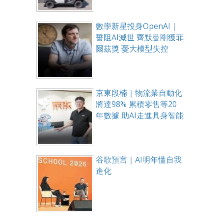
數學新星投身OpenAI｜
誓阻AI滅世 齊默曼剛獲菲
爾茲獎 憂大模型失控
京東段楠｜物流業自動化
將達98% 累積零售等20
年數據 助AI走進具身智能
谷歌預言｜AI明年懂自我
進化