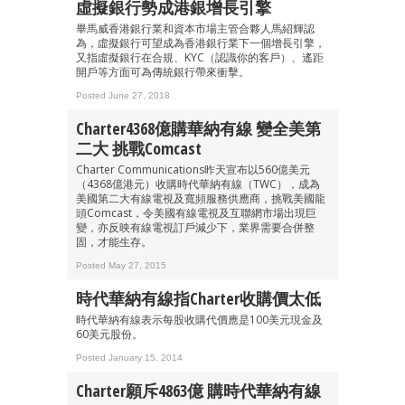
虛擬銀行勢成港銀增長引擎
畢馬威香港銀行業和資本市場主管合夥人馬紹輝認
為，虛擬銀行可望成為香港銀行業下一個增長引擎，
又指虛擬銀行在合規、KYC（認識你的客戶）、遙距
開戶等方面可為傳統銀行帶來衝擊。
Posted June 27, 2018
Charter4368億購華納有線 變全美第
二大 挑戰Comcast
Charter Communications昨天宣布以560億美元
（4368億港元）收購時代華納有線（TWC），成為
美國第二大有線電視及寬頻服務供應商，挑戰美國龍
頭Comcast，令美國有線電視及互聯網市場出現巨
變，亦反映有線電視訂戶減少下，業界需要合併整
固，才能生存。
Posted May 27, 2015
時代華納有線指Charter收購價太低
時代華納有線表示每股收購代價應是100美元現金及
60美元股份。
Posted January 15, 2014
Charter願斥4863億 購時代華納有線