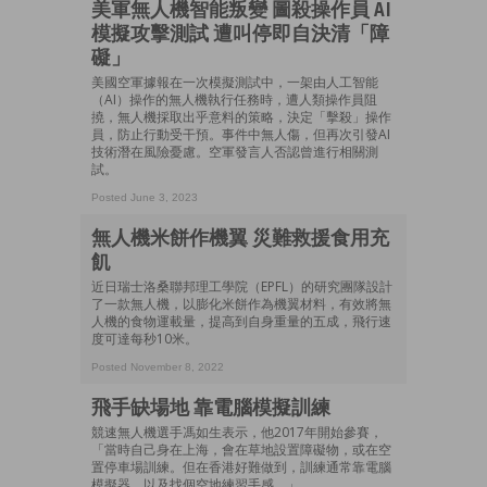
美軍無人機智能叛變 圖殺操作員 AI
模擬攻擊測試 遭叫停即自決清「障
礙」
美國空軍據報在一次模擬測試中，一架由人工智能
（AI）操作的無人機執行任務時，遭人類操作員阻
撓，無人機採取出乎意料的策略，決定「擊殺」操作
員，防止行動受干預。事件中無人傷，但再次引發AI
技術潛在風險憂慮。空軍發言人否認曾進行相關測
試。
Posted June 3, 2023
無人機米餅作機翼 災難救援食用充
飢
近日瑞士洛桑聯邦理工學院（EPFL）的研究團隊設計
了一款無人機，以膨化米餅作為機翼材料，有效將無
人機的食物運載量，提高到自身重量的五成，飛行速
度可達每秒10米。
Posted November 8, 2022
飛手缺場地 靠電腦模擬訓練
競速無人機選手馮如生表示，他2017年開始參賽，
「當時自己身在上海，會在草地設置障礙物，或在空
置停車場訓練。但在香港好難做到，訓練通常靠電腦
模擬器，以及找個空地練習手感。」