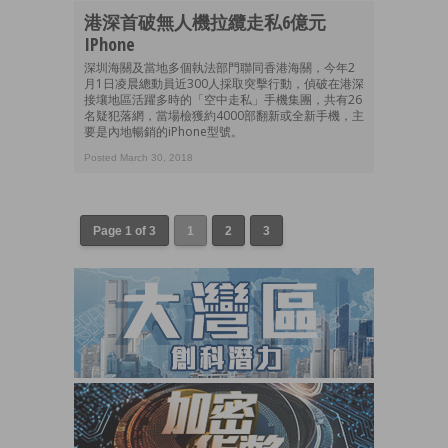
港深首破無人機拉纜走私6億元
IPhone
深圳海關及當地多個執法部門聯同香港海關，今年2
月1日凌晨總動員近300人採取突擊行動，偵破在港深
接壤地區活躍多時的「空中走私」手機集團，共有26
名疑犯落網，當場檢獲約4000部翻新或全新手機，主
要是內地暢銷的iPhone型號。
Posted March 30, 2018
Page 1 of 3
1
2
3