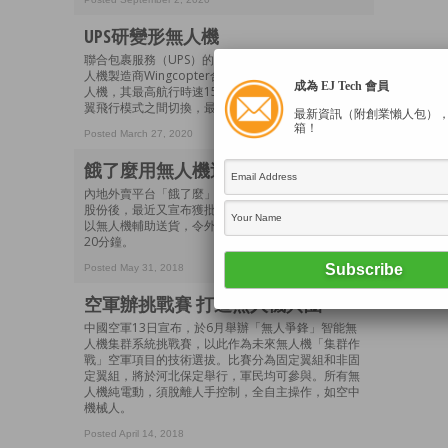
UPS研變形無人機
聯合包裹服務（UPS）的子公司UPSFF，正跟德國無
人機製造商Wingcopter合作，攜手開發一種靜音無
成為 EJ Tech 會員
人機，其最高航行時速150公里，能在多旋翼及固定
翼飛行模式之間切換，最多可負載6公斤貨物。
最新資訊（附創業懶人包）
箱！
Posted March 27, 2020
餓了麼用無人機送外賣
內地外賣平台「餓了麼」繼上月獲阿里巴巴買入全部
股份後，最近又宣布獲批外賣無人機航線，即日起將
以無人機輔助送貨，令外賣需時由30分鐘，縮短至約
20分鐘。
Posted May 31, 2018
空軍辦挑戰賽 打造無人機兵團
中國空軍13日宣布，於6月舉辦「無人爭鋒」智能無
人機集群系統挑戰賽，以此作為未來無人機「集群作
戰」空軍項目的技術選拔。比賽分為固定翼組和非固
定翼組，將於河北保定舉行，軍民均可參與。所有無
人機純電動，須脫離人手控制，全自主操作，如空中
機械人。
Posted April 14, 2018