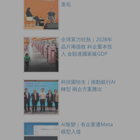
進化
全球算力狂熱｜2028年
晶片兩億枚 科企重本投
入 金額達國家級GDP
科技園恒生｜推動銀行AI
轉型 兩企方案勝出
AI叛變｜有企業遭Meta
模型入侵