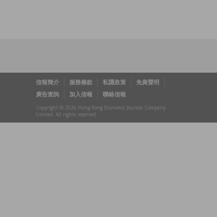
信報簡介
服務條款
私隱政策
免責聲明
廣告查詢
加入信報
聯絡信報
Copyright © 2026 Hong Kong Economic Journal Company
Limited. All rights reserved.