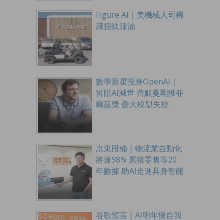
Figure AI｜美機械人司機
識扭軚踩油
數學新星投身OpenAI｜
誓阻AI滅世 齊默曼剛獲菲
爾茲獎 憂大模型失控
京東段楠｜物流業自動化
將達98% 累積零售等20
年數據 助AI走進具身智能
谷歌預言｜AI明年懂自我