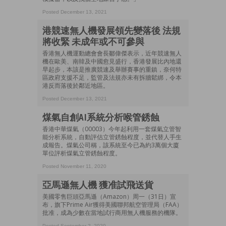
Posted December 13, 2021
港競速無人機發展領先變落後 法規
將收緊 未成年或不可參與
香港無人機運動總會會長鄒偉傑表示，近年競速無人
機在歐美、南韓及中國愈見盛行，香港發展比內地還
早起步，本該是推廣競速及舉辦賽事的重鎮，奈何特
區政府支援不足，監管及法規亦未有拆牆鬆綁，令本
港反而落後於鄰近地區。
Posted December 13, 2021
煤氣自創AI系統分析喉管銹蝕
香港中華煤氣（00003）今年起利用一套煤氣立管智
能分析系統，自動評估立管銹蝕程度，並代替人手生
成報告。煤氣公司稱，該系統至今已為約3萬個大廈
單位評析煤氣立管銹蝕程度。
Posted November 11, 2020
亞馬遜無人機 獲准試飛送貨
美國零售巨頭亞馬遜（Amazon）周一（31日）宣
布，旗下Prime Air獲得美國聯邦航空管理局（FAA）
批准，成為少數在當地試行商用無人機服務的機隊。
Posted September 2, 2020