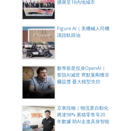
擴展至16內地城市
Figure AI｜美機械人司機
識扭軚踩油
數學新星投身OpenAI｜
誓阻AI滅世 齊默曼剛獲菲
爾茲獎 憂大模型失控
京東段楠｜物流業自動化
將達98% 累積零售等20
年數據 助AI走進具身智能