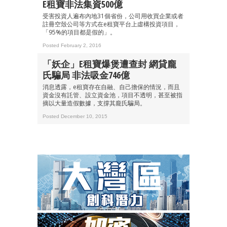
E租寶非法集資500億
受害投資人遍布內地31個省份，公司用收買企業或者
註冊空殼公司等方式在e租寶平台上虛構投資項目，
「95%的項目都是假的」。
Posted February 2, 2016
「妖企」e租寶爆煲遭查封 網貸龐
氏騙局 非法吸金746億
消息透露，e租寶存在自融、自己擔保的情況，而且
資金沒有託管、設立資金池，項目不透明，甚至被指
摘以大量造假數據，支撐其龐氏騙局。
Posted December 10, 2015