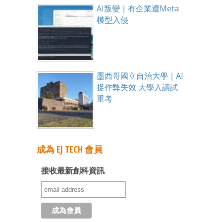
AI叛變｜有企業遭Meta
模型入侵
墨西哥國立自治大學｜AI
捉作弊失效 大學入讀試
重考
成為 EJ TECH 會員
接收最新創科資訊