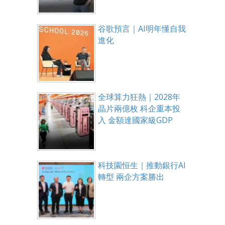
谷歌預言｜AI明年懂自我
進化
全球算力狂熱｜2028年
晶片兩億枚 科企重本投
入 金額達國家級GDP
科技園恒生｜推動銀行AI
轉型 兩企方案勝出