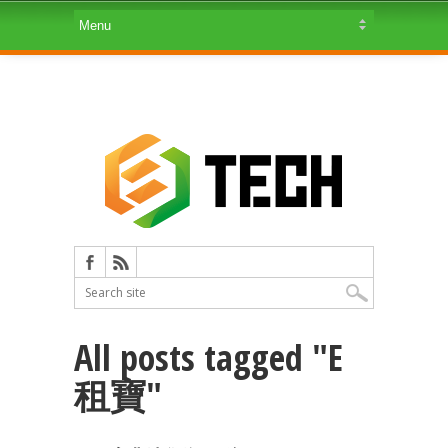
All posts tagged "E
租寶"