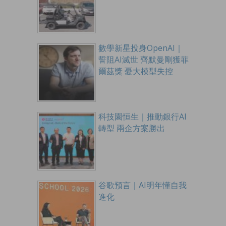
數學新星投身OpenAI｜
誓阻AI滅世 齊默曼剛獲菲
爾茲獎 憂大模型失控
科技園恒生｜推動銀行AI
轉型 兩企方案勝出
谷歌預言｜AI明年懂自我
進化