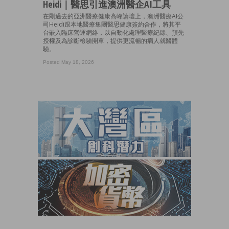
Heidi｜醫思引進澳洲醫企AI工具
在剛過去的亞洲醫療健康高峰論壇上，澳洲醫療AI公
司Heidi跟本地醫療集團醫思健康簽約合作，將其平
台嵌入臨床營運網絡，以自動化處理醫療紀錄、預先
授權及為診斷檢驗開單，提供更流暢的病人就醫體
驗。
Posted May 18, 2026