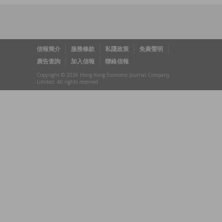
信報簡介
服務條款
私隱政策
免責聲明
廣告查詢
加入信報
聯絡信報
Copyright © 2026 Hong Kong Economic Journal Company
Limited. All rights reserved.