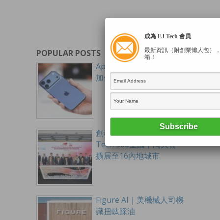
成為 EJ Tech 會員
最新資訊（附創業懶人包）
POPULAR POSTS
箱！
Apple新品｜新iPhone傳
加價最多1560元
創科出海 香港啟航HK
Tech 300全國千萬大賽
擴展至16內地城市
Figure AI｜美機械人司機
識扭軚踩油