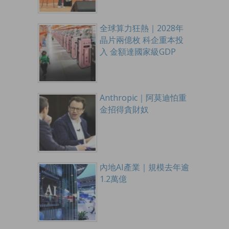
全球算力狂熱｜2028年
晶片兩億枚 科企重本投
入 金額達國家級GDP
Anthropic｜阿莫迪怕重
金招得貪財奴
內地AI產業｜規模去年逾
1.2萬億