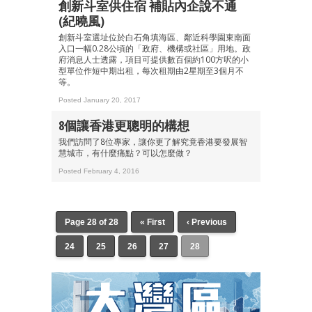
創新斗室供住宿 補貼內企說不通
(紀曉風)
創新斗室選址位於白石角填海區、鄰近科學園東南面
入口一幅0.28公頃的「政府、機構或社區」用地。政
府消息人士透露，項目可提供數百個約100方呎的小
型單位作短中期出租，每次租期由2星期至3個月不
等。
Posted January 20, 2017
8個讓香港更聰明的構想
我們訪問了8位專家，讓你更了解究竟香港要發展智
慧城市，有什麼痛點？可以怎麼做？
Posted February 4, 2016
Page 28 of 28
« First
‹ Previous
24
25
26
27
28