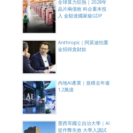
全球算力狂熱｜2028年
晶片兩億枚 科企重本投
入 金額達國家級GDP
Anthropic｜阿莫迪怕重
金招得貪財奴
內地AI產業｜規模去年逾
1.2萬億
墨西哥國立自治大學｜AI
捉作弊失效 大學入讀試