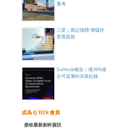
重考
三星｜新記憶體 增儲存
密度提效
Sumsub報告｜僅36%港
企可追溯AI決策紀錄
成為 EJ TECH 會員
接收最新創科資訊