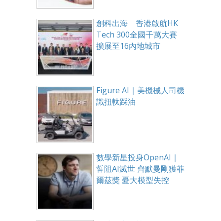
創科出海 香港啟航HK
Tech 300全國千萬大賽
擴展至16內地城市
Figure AI｜美機械人司機
識扭軚踩油
數學新星投身OpenAI｜
誓阻AI滅世 齊默曼剛獲菲
爾茲獎 憂大模型失控