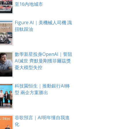
至16內地城市
Figure AI｜美機械人司機 識
扭軚踩油
數學新星投身OpenAI｜誓阻
AI滅世 齊默曼剛獲菲爾茲獎
憂大模型失控
科技園恒生｜推動銀行AI轉
型 兩企方案勝出
谷歌預言｜AI明年懂自我進
化