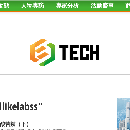
動態
人物專訪
專家分析
活動盛事
ilikelabss"
酸苦辣（下）