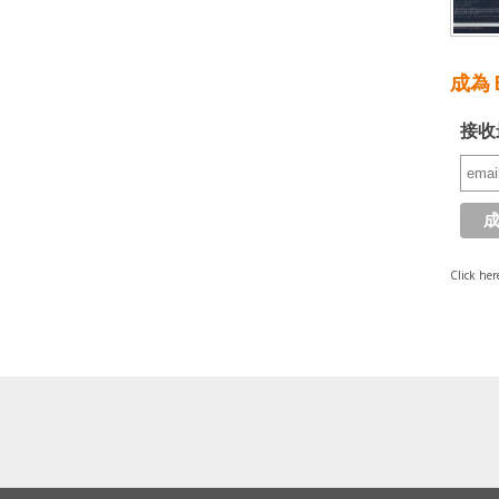
成為 E
接收
Click her