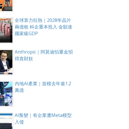
全球算力狂熱｜2028年晶片
兩億枚 科企重本投入 金額達
國家級GDP
Anthropic｜阿莫迪怕重金招
得貪財奴
內地AI產業｜規模去年逾1.2
萬億
AI叛變｜有企業遭Meta模型
入侵