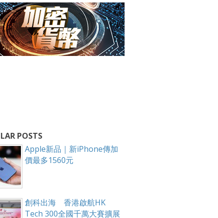
LAR POSTS
Apple新品｜新iPhone傳加
價最多1560元
創科出海 香港啟航HK
Tech 300全國千萬大賽擴展