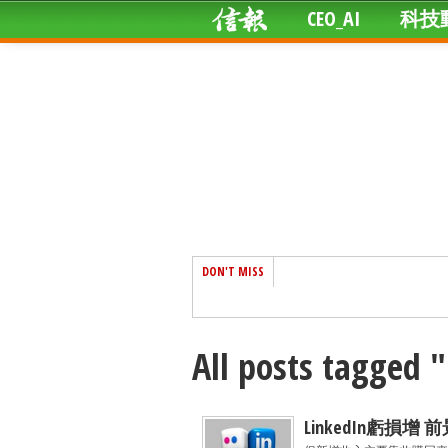
CEO_AI
科技
DON'T MISS
All posts tagged 
LinkedIn虧損