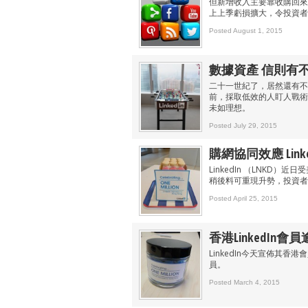
但新增收入主要靠收購回來
上上季虧損擴大，令投資者
Posted August 1, 2015
數據資產 信則有
二十一世紀了，居然還有不
前，採取低效的人盯人戰術
未如理想。
Posted July 29, 2015
購網協同效應 Lin
LinkedIn （LNK
稍後料可重現升勢，投資者
Posted April 25, 2015
香港LinkedIn會
LinkedIn今天宣佈其香港
員。
Posted March 4, 2015