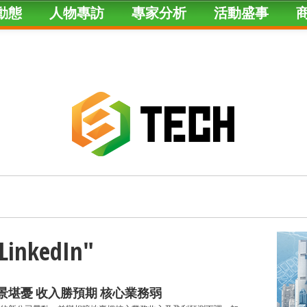
動態
人物專訪
專家分析
活動盛事
"LinkedIn"
增 前景堪憂 收入勝預期 核心業務弱