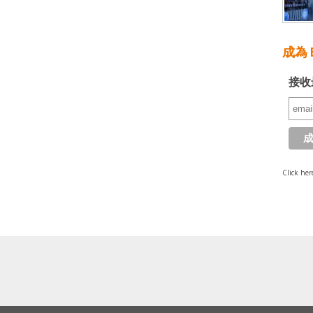
成為 E
接收
Click her