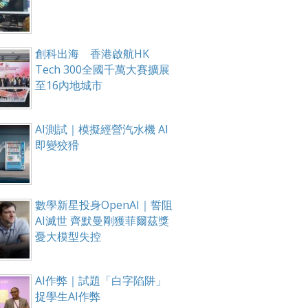
創科出海 香港啟航HK
Tech 300全國千萬大賽擴展
至16內地城市
AI測試｜模擬經營汽水機 AI
即變狡猾
數學新星投身OpenAI｜誓阻
AI滅世 齊默曼剛獲菲爾茲獎
憂大模型失控
AI作弊｜試題「白字陷阱」
捉學生AI作弊