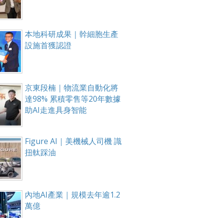
本地科研成果｜幹細胞生產
設施首獲認證
京東段楠｜物流業自動化將
達98% 累積零售等20年數據
助AI走進具身智能
Figure AI｜美機械人司機 識
扭軚踩油
內地AI產業｜規模去年逾1.2
萬億