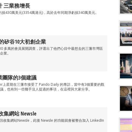
估計 三業務增長
淨虧損430萬美元(3354萬港元)，高於去年同期淨虧損340萬美元。
往的矽谷10大初創企業
最近對 30 多萬的會員展開調查，評選出了他們心目中最想去的三藩市灣區
創企業。
 給創業團隊的3個建議
ff Weiner上星期在三藩市接受了 Pando Daily 的專訪，當中有3個重要的觀
議，也有到一些幾乎沒人提過的事項，在這裡與大家分享。
訊收集網站 Newsle
訊收集網站Newsle，此後 Newsle 的功能就會被整合加入 LinkedIn