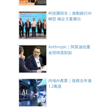
科技園恒生｜推動銀行AI
轉型 兩企方案勝出
Anthropic｜阿莫迪怕重
金招得貪財奴
內地AI產業｜規模去年逾
1.2萬億