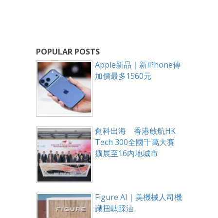
POPULAR POSTS
Apple新品｜新iPhone傳
加價最多1560元
創科出海 香港啟航HK
Tech 300全國千萬大賽
擴展至16內地城市
Figure AI｜美機械人司機
識扭軚踩油