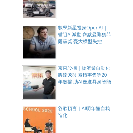
數學新星投身OpenAI｜
誓阻AI滅世 齊默曼剛獲菲
爾茲獎 憂大模型失控
京東段楠｜物流業自動化
將達98% 累積零售等20
年數據 助AI走進具身智能
谷歌預言｜AI明年懂自我
進化