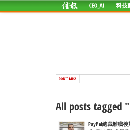
CEO_AI
科技
DON'T MISS
All posts tagged 
PayPal總裁離職後