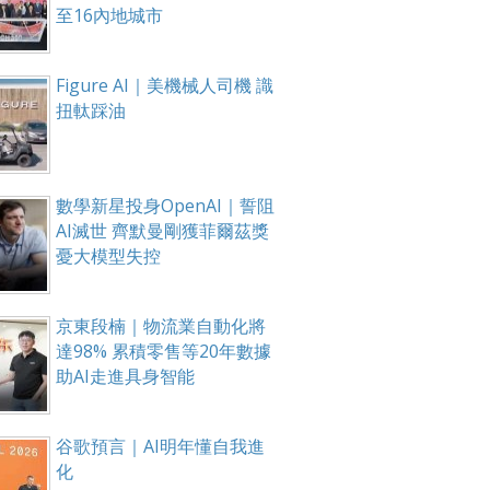
至16內地城市
Figure AI｜美機械人司機 識
扭軚踩油
數學新星投身OpenAI｜誓阻
AI滅世 齊默曼剛獲菲爾茲獎
憂大模型失控
京東段楠｜物流業自動化將
達98% 累積零售等20年數據
助AI走進具身智能
谷歌預言｜AI明年懂自我進
化