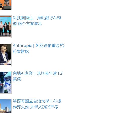
科技園恒生｜推動銀行AI轉
型 兩企方案勝出
Anthropic｜阿莫迪怕重金招
得貪財奴
內地AI產業｜規模去年逾1.2
萬億
墨西哥國立自治大學｜AI捉
作弊失效 大學入讀試重考