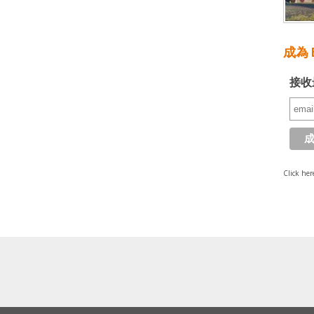
成為 E
接收
Click her