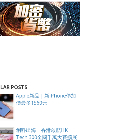
LAR POSTS
Apple新品｜新iPhone傳加
價最多1560元
創科出海 香港啟航HK
Tech 300全國千萬大賽擴展