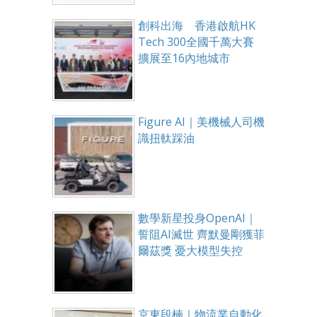
創科出海 香港啟航HK
Tech 300全國千萬大賽
擴展至16內地城市
Figure AI｜美機械人司機
識扭軚踩油
數學新星投身OpenAI｜
誓阻AI滅世 齊默曼剛獲菲
爾茲獎 憂大模型失控
京東段楠｜物流業自動化