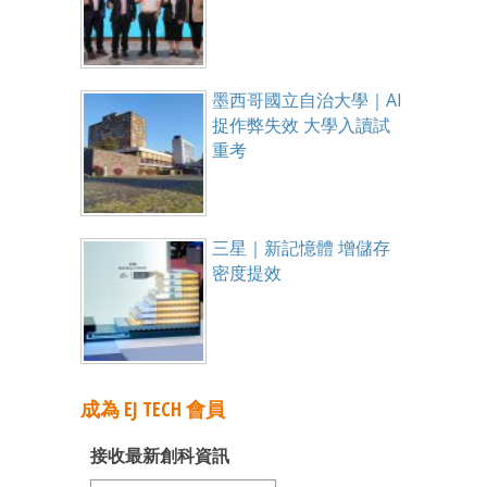
墨西哥國立自治大學｜AI
捉作弊失效 大學入讀試
重考
三星｜新記憶體 增儲存
密度提效
成為 EJ TECH 會員
接收最新創科資訊