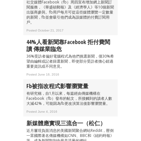
社交媒體Facebook（fb）周四宣布增加網上新聞訂
閱服務，《華盛頓郵報》及《經濟學人》等10個新聞
出版商參與。fb用戶每月可從這些媒體瀏覽一定數量
的新聞，fb並會吸引他們成為該媒體的付費訂閱用
戶。
Posted October 21, 2017
44%人看新聞靠Facebook 拒付費閱
讀 傳媒業臨危
36%受訪者偏好電腦程式為他們挑選新聞，僅30%希
望由編輯或記者篩選新聞，即使部分受訪者擔心錯過
重要資訊或不同意見。
Posted June 16, 2016
Fb被指改程式影響瀏覽量
有研究稱，自1月以來，每篇經由傳媒機構在
Facebook（fb）發布的帖文，所接觸到的讀者人數
大減42%，可能因為fb更改演算法後影響瀏覽量。
Posted June 4, 2016
新媒體應實現三流合一（松仁）
近月屢現負面消息的美國新聞聚合網站Reddit，壓倒
一眾國際著名傳媒機構如CNN、BBC和《紐約時報》
等，成為新聞類別中最高流量的網站。