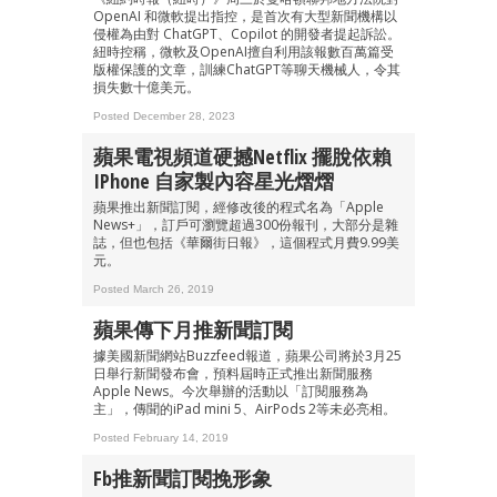
OpenAI 和微軟提出指控，是首次有大型新聞機構以
侵權為由對 ChatGPT、Copilot 的開發者提起訴訟。
紐時控稱，微軟及OpenAI擅自利用該報數百萬篇受
版權保護的文章，訓練ChatGPT等聊天機械人，令其
損失數十億美元。
Posted December 28, 2023
蘋果電視頻道硬撼Netflix 擺脫依賴
IPhone 自家製內容星光熠熠
蘋果推出新聞訂閱，經修改後的程式名為「Apple
News+」，訂戶可瀏覽超過300份報刊，大部分是雜
誌，但也包括《華爾街日報》，這個程式月費9.99美
元。
Posted March 26, 2019
蘋果傳下月推新聞訂閱
據美國新聞網站Buzzfeed報道，蘋果公司將於3月25
日舉行新聞發布會，預料屆時正式推出新聞服務
Apple News。今次舉辦的活動以「訂閱服務為
主」，傳聞的iPad mini 5、AirPods 2等未必亮相。
成為 EJ Tech 會員
Posted February 14, 2019
最新資訊（附創業懶人包），直達郵
箱！
Fb推新聞訂閱挽形象