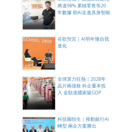
將達98% 累積零售等20
年數據 助AI走進具身智能
谷歌預言｜AI明年懂自我
進化
全球算力狂熱｜2028年
晶片兩億枚 科企重本投
入 金額達國家級GDP
科技園恒生｜推動銀行AI
轉型 兩企方案勝出