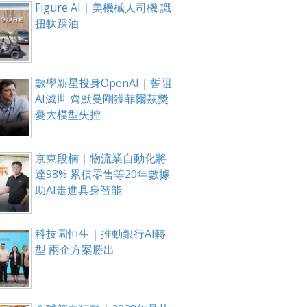
Figure AI｜美機械人司機 識
扭軚踩油
數學新星投身OpenAI｜誓阻
AI滅世 齊默曼剛獲菲爾茲獎
憂大模型失控
京東段楠｜物流業自動化將
達98% 累積零售等20年數據
助AI走進具身智能
科技園恒生｜推動銀行AI轉
型 兩企方案勝出