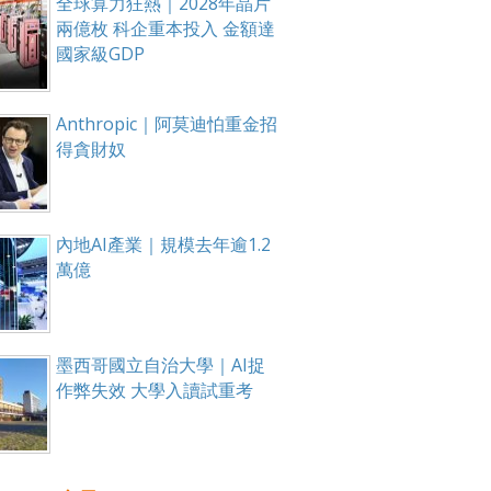
全球算力狂熱｜2028年晶片
兩億枚 科企重本投入 金額達
國家級GDP
Anthropic｜阿莫迪怕重金招
得貪財奴
內地AI產業｜規模去年逾1.2
萬億
墨西哥國立自治大學｜AI捉
作弊失效 大學入讀試重考