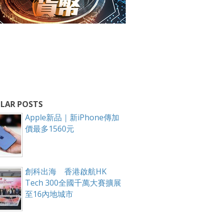
LAR POSTS
Apple新品｜新iPhone傳加
價最多1560元
創科出海 香港啟航HK
Tech 300全國千萬大賽擴展
至16內地城市