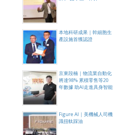
本地科研成果｜幹細胞生
產設施首獲認證
京東段楠｜物流業自動化
將達98% 累積零售等20
年數據 助AI走進具身智能
Figure AI｜美機械人司機
識扭軚踩油