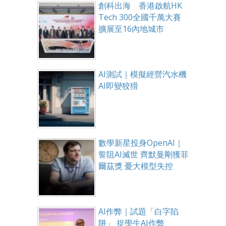
創科出海 香港啟航HK
Tech 300全國千萬大賽
擴展至16內地城市
AI測試｜模擬經營汽水機
AI即變狡猾
數學新星投身OpenAI｜
誓阻AI滅世 齊默曼剛獲菲
爾茲獎 憂大模型失控
AI作弊｜試題「白字陷
阱」 捉學生AI作弊