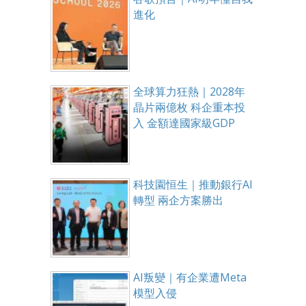
進化
全球算力狂熱｜2028年
晶片兩億枚 科企重本投
入 金額達國家級GDP
科技園恒生｜推動銀行AI
轉型 兩企方案勝出
AI叛變｜有企業遭Meta
模型入侵