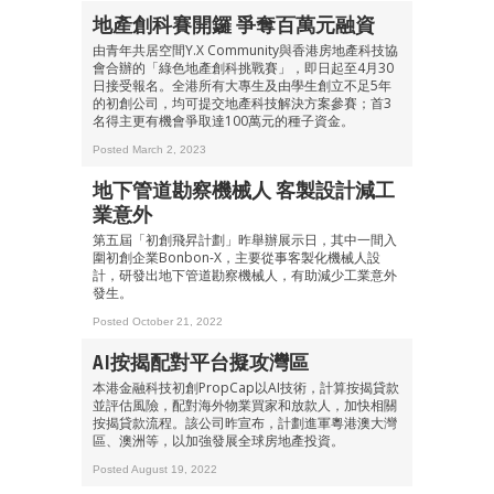
地產創科賽開鑼 爭奪百萬元融資
由青年共居空間Y.X Community與香港房地產科技協
會合辦的「綠色地產創科挑戰賽」，即日起至4月30
日接受報名。全港所有大專生及由學生創立不足5年
的初創公司，均可提交地產科技解決方案參賽；首3
名得主更有機會爭取達100萬元的種子資金。
Posted March 2, 2023
地下管道勘察機械人 客製設計減工
業意外
第五屆「初創飛昇計劃」昨舉辦展示日，其中一間入
圍初創企業Bonbon-X，主要從事客製化機械人設
計，研發出地下管道勘察機械人，有助減少工業意外
發生。
Posted October 21, 2022
AI按揭配對平台擬攻灣區
本港金融科技初創PropCap以AI技術，計算按揭貸款
並評估風險，配對海外物業買家和放款人，加快相關
按揭貸款流程。該公司昨宣布，計劃進軍粵港澳大灣
區、澳洲等，以加強發展全球房地產投資。
Posted August 19, 2022