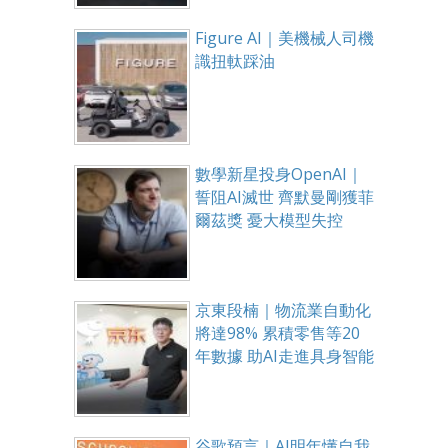
Figure AI｜美機械人司機
識扭軚踩油
數學新星投身OpenAI｜
誓阻AI滅世 齊默曼剛獲菲
爾茲獎 憂大模型失控
京東段楠｜物流業自動化
將達98% 累積零售等20
年數據 助AI走進具身智能
谷歌預言｜AI明年懂自我