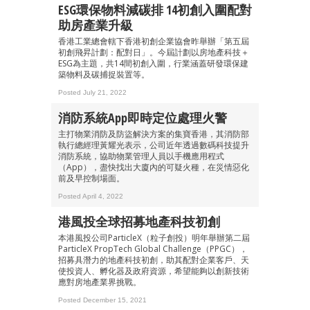
ESG環保物料減碳排 14初創入圍配對
助房產業升級
香港工業總會轄下香港初創企業協會昨舉辦「第五屆
初創飛昇計劃：配對日」。今屆計劃以房地產科技＋
成為 EJ Tech 會員
ESG為主題，共14間初創入圍，行業涵蓋研發環保建
築物料及碳捕捉裝置等。
最新資訊（附創業懶人包）
箱！
Posted July 21, 2022
消防系統App即時定位處理火警
主打物業消防及防盜解決方案的集寶香港，其消防部
執行總經理黃耀光表示，公司近年透過數碼科技提升
消防系統，協助物業管理人員以手機應用程式
（App），盡快找出大廈內的可疑火種，在災情惡化
前及早控制場面。
Posted April 4, 2022
港風投全球招募地產科技初創
本港風投公司ParticleX（粒子創投）明年舉辦第二屆
ParticleX PropTech Global Challenge（PPGC），
招募具潛力的地產科技初創，助其配對企業客戶、天
使投資人、孵化器及政府資源，希望能夠以創新技術
應對房地產業界挑戰。
Posted December 15, 2021