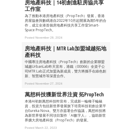
房地產科技｜14初創進駐房協共享
工作室
為了推動本港房地產科技（PropTech）發展，香港
房屋協會與數碼港自2022年10月起開展為期5年的合
作，成立全港首個房地產科技共享工作室Smart-
Space PropTech。
Posted November 28, 2024
房地產科技｜MTR Lab加盟城越拓地
產科技
中國專注房地產科技（PropTech）創新的企業聯盟
城越UrbanLab昨天宣布，港鐵（00066）全資子公
司MTR Lab正式加盟為新成員，雙方將攜手在綠色創
新、智慧城市等深度合作。
Posted November 27, 2024
萬想科技獲新世界注資 拓PropTech
本港AI初創萬想科技昨宣布，完成新一輪種子輪融
資，投資方包括新世界發展旗下培育科技初創企業平
台Eureka Nova。雙方亦簽署合作協議，萬想科技將
為新世界發展不同項目製作「AI數字人」，協助新世
界擴大房地產科技（PropTech）的發展。
Posted March 22, 2023