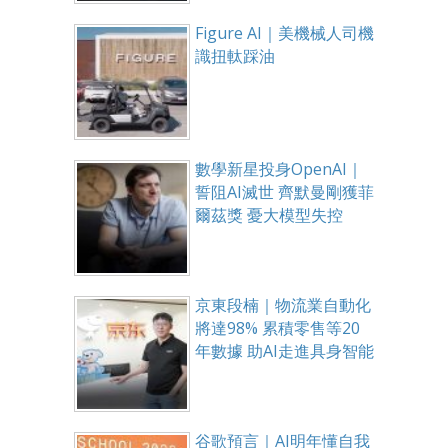
Figure AI｜美機械人司機
識扭軚踩油
數學新星投身OpenAI｜
誓阻AI滅世 齊默曼剛獲菲
爾茲獎 憂大模型失控
京東段楠｜物流業自動化
將達98% 累積零售等20
年數據 助AI走進具身智能
谷歌預言｜AI明年懂自我