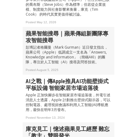
的喬布斯（Steve Jobs）作為標準；但若從企業規
模、制度能力與社會影響來衡量，庫克（Tim
Cook） 的時代其實更值得被討論。
Posted May 12, 2026
蘋果智能搜尋｜蘋果傳組新團隊專
攻智能搜尋
彭博記者格爾曼（Mark Gurman）近日發文指出，
蘋果公司（Apple）低調成立一支名為「Answers,
Knowledge and Information」（簡稱AKI）的團
隊，專注於人工智能（AI）搜尋及問答技術。
Posted August 5, 2025
AI之戰｜傳Apple推具AI功能壁掛式
平板設備 智能家居市場追落後
Apple 正加快腳步在智能家居市場追落後，外電引述
消息人士透露，Apple 計劃推出壁掛式顯示器，可以
控制電器、處理視頻會議和利用人工智能(AI)導航應
用，最快在明年3月發布。
Posted November 13, 2024
庫克見工｜憶述蘋果見工經歷 難忘
「教主」雙眼發光
成為 EJ Tech 會員