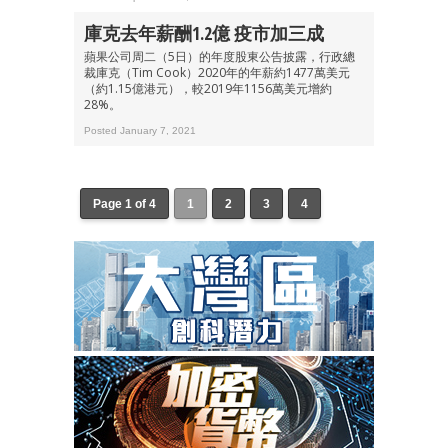
庫克去年薪酬1.2億 疫市加三成
蘋果公司周二（5日）的年度股東公告披露，行政總
裁庫克（Tim Cook）2020年的年薪約1477萬美元
（約1.15億港元），較2019年1156萬美元增約
28%。
Posted January 7, 2021
Page 1 of 4
1
2
3
4