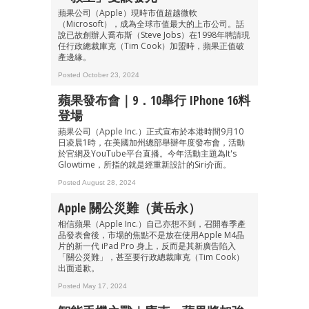
蘋果公司（Apple）現時市值超越微軟
最新資訊（附創業懶人包），直達郵
（Microsoft），成為全球市值最大的上市公司。話
箱！
說已故創辦人喬布斯（Steve Jobs）在1998年聘請現
任行政總裁庫克（Tim Cook）加盟時，蘋果正值破
產邊緣。
Posted October 23, 2024
蘋果發布會｜9．10舉行 IPhone 16料
登場
蘋果公司（Apple Inc.）正式宣布於本港時間9月10
日凌晨1時，在美國加州總部舉辦年度發布會，活動
於官網及YouTube平台直播。今年活動主題為It's
Glowtime，所指的就是經重新設計的Siri介面。
Posted August 28, 2024
Apple 關公災難（黃岳永）
相信蘋果（Apple Inc.）自己亦想不到，召開春季產
品發表會後，市場的焦點不是放在使用Apple M4晶
片的新一代 iPad Pro 身上，反而是其新廣告陷入
「關公災難」，甚至要行政總裁庫克（Tim Cook）
出面道歉。
Posted May 17, 2024