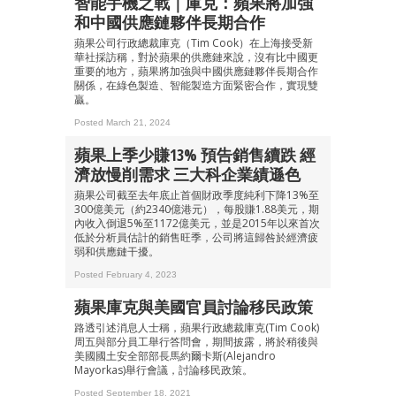
智能手機之戰｜庫克：蘋果將加強
和中國供應鏈夥伴長期合作
蘋果公司行政總裁庫克（Tim Cook）在上海接受新
華社採訪稱，對於蘋果的供應鏈來說，沒有比中國更
重要的地方，蘋果將加強與中國供應鏈夥伴長期合作
關係，在綠色製造、智能製造方面緊密合作，實現雙
贏。
Posted March 21, 2024
蘋果上季少賺13% 預告銷售續跌 經
濟放慢削需求 三大科企業績遜色
蘋果公司截至去年底止首個財政季度純利下降13%至
300億美元（約2340億港元），每股賺1.88美元，期
內收入倒退5%至1172億美元，並是2015年以來首次
低於分析員估計的銷售旺季，公司將這歸咎於經濟疲
弱和供應鏈干擾。
Posted February 4, 2023
蘋果庫克與美國官員討論移民政策
路透引述消息人士稱，蘋果行政總裁庫克(Tim Cook)
周五與部分員工舉行答問會，期間披露，將於稍後與
美國國土安全部部長馬約爾卡斯(Alejandro
Mayorkas)舉行會議，討論移民政策。
Posted September 18, 2021