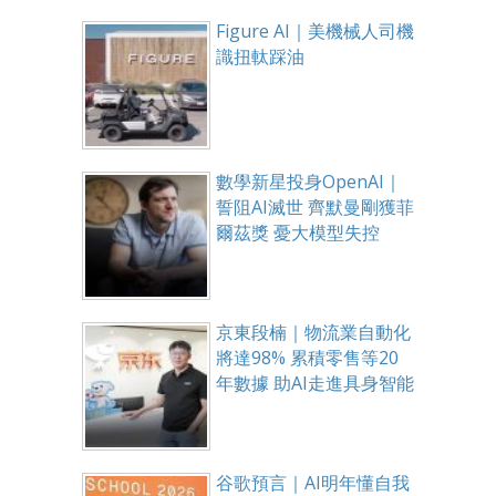
Figure AI｜美機械人司機
識扭軚踩油
數學新星投身OpenAI｜
誓阻AI滅世 齊默曼剛獲菲
爾茲獎 憂大模型失控
京東段楠｜物流業自動化
將達98% 累積零售等20
年數據 助AI走進具身智能
谷歌預言｜AI明年懂自我