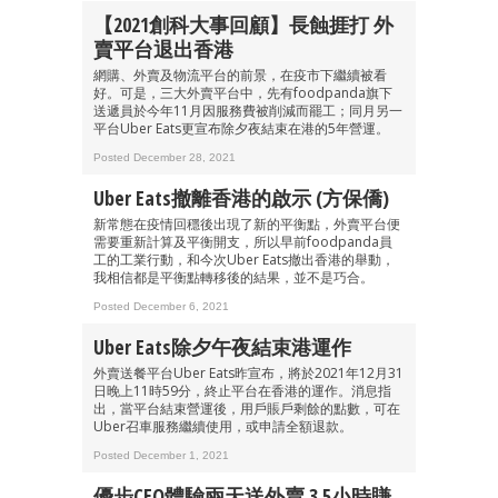
【2021創科大事回顧】長蝕捱打 外
賣平台退出香港
網購、外賣及物流平台的前景，在疫市下繼續被看
好。可是，三大外賣平台中，先有foodpanda旗下
送遞員於今年11月因服務費被削減而罷工；同月另一
平台Uber Eats更宣布除夕夜結束在港的5年營運。
Posted December 28, 2021
Uber Eats撤離香港的啟示 (方保僑)
新常態在疫情回穩後出現了新的平衡點，外賣平台便
需要重新計算及平衡開支，所以早前foodpanda員
工的工業行動，和今次Uber Eats撤出香港的舉動，
我相信都是平衡點轉移後的結果，並不是巧合。
Posted December 6, 2021
Uber Eats除夕午夜結束港運作
外賣送餐平台Uber Eats昨宣布，將於2021年12月31
日晚上11時59分，終止平台在香港的運作。消息指
出，當平台結束營運後，用戶賬戶剩餘的點數，可在
Uber召車服務繼續使用，或申請全額退款。
Posted December 1, 2021
優步CEO體驗兩天送外賣 3.5小時賺