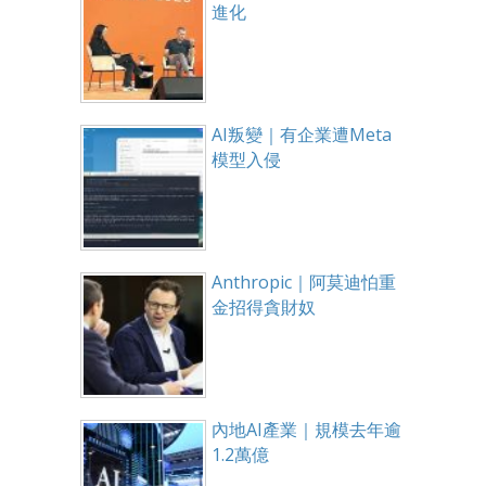
進化
AI叛變｜有企業遭Meta
模型入侵
Anthropic｜阿莫迪怕重
金招得貪財奴
內地AI產業｜規模去年逾
1.2萬億