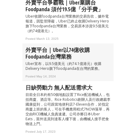
外賣平台爭霸戰｜Uber棄購台
Foodpanda 須付19.5億「分手費」
Uber收購foodpanda台灣業務的交易告吹，據外電
報道，因監管障礙，Uber已終止收購Delivery Hero
旗下foodpanda台灣業務，交易原本涉資9.5億美元
（約74億港元）。
Posted March 13, 2025
外賣平台｜Uber以74億收購
Foodpanda台灣業務
Uber宣布，以9.5億美元（約74.1億港元）收購
Delivery Hero旗下foodpanda在台灣的業務。
Posted May 14, 2024
日缺勞動力 無人配送需求大
目前全日本約有50個地點設置了Rice配送機械人，包
括商廈、酒店等。Rice Robotics創辦人及行政總裁李
國康提到，公司跟當地便利店7-Eleven合作，於指定
商廈上班的客人，可在手機應用程式7NOW落單，再
交由RICE機械人負責速遞。公司亦夥日本Uber
Eats，當外送員到達客人樓下後，由機械人接手把食
物送上門。
Posted July 17, 2023