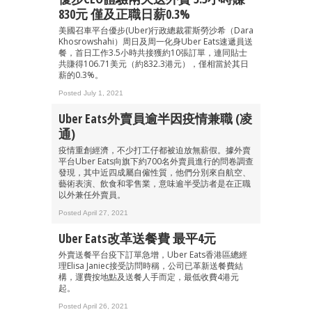
830元 僅及正職日薪0.3%
美國召車平台優步(Uber)行政總裁霍斯勞沙希（Dara
Khosrowshahi）周日及周一化身Uber Eats速遞員送
餐，首日工作3.5小時共接獲約10張訂單，連同貼士
成為 EJ Tech 會員
共賺得106.71美元（約832.3港元），僅相當於其日
最新資訊（附創業懶人包）
薪的0.3%。
箱！
Posted July 1, 2021
Uber Eats外賣員逾半因疫情兼職 (凌
通)
疫情重創經濟，不少打工仔都被迫放無薪假。據外賣
平台Uber Eats向旗下約700名外賣員進行的問卷調查
發現，其中近四成屬自僱性質，他們分別來自航空、
藝術表演、飲食和零售業，意味逾半受訪者是在正職
以外兼任外賣員。
Posted April 27, 2021
Uber Eats改革送餐費 最平4元
外賣送餐平台疫下訂單急增，Uber Eats香港區總經
理Elisa Janiec接受訪問時稱，公司已革新送餐費結
構，運費按地點及送餐人手而定，最低收費4港元
起。
Posted April 26, 2021