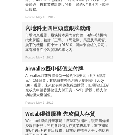
壹賬通，按其業務計劃，預期可於約6至9月內正式推
出服務。
Posted May 10, 2019
內地科企四巨頭虛銀牌就緒
市場消息透露，最快於本周內會向餘下4家申請機構
批出牌照，包括「三馬」（馬化騰、馬雲及馬明哲）
旗下的機構，而小米（01810）與尚乘合組的公司，
亦有機會在今次發牌名單之內。
Posted May 9, 2019
Airwallex擬申儲值支付牌
Airwallex月前獲得最新一輪約1億美元（約7.8億港
元）C輪融資，其總裁兼聯合創辦人劉月婷（Lucy
Liu）透露，未來仍有興趣取得該牌照，但現階段正研
究或先申請香港儲值支付工具（SVF）牌照，將支付
功能擴大至儲值。
Posted May 6, 2019
WeLab虛銀服務 先攻個人存貸
WeLab虛擬銀行董事局主席陳家強指出，現正籌備虛
擬銀行服務，初期會以個人存貸業務為主，重申期望
在6至9個月內推出服務，目前仍在招聘人手，包括科