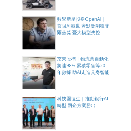
數學新星投身OpenAI｜
誓阻AI滅世 齊默曼剛獲菲
爾茲獎 憂大模型失控
京東段楠｜物流業自動化
將達98% 累積零售等20
年數據 助AI走進具身智能
科技園恒生｜推動銀行AI
轉型 兩企方案勝出