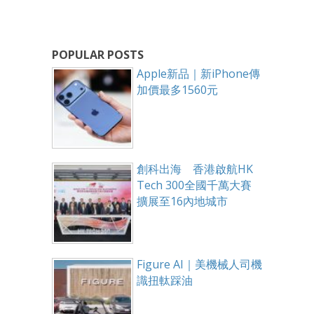
POPULAR POSTS
Apple新品｜新iPhone傳
加價最多1560元
創科出海 香港啟航HK
Tech 300全國千萬大賽
擴展至16內地城市
Figure AI｜美機械人司機
識扭軚踩油