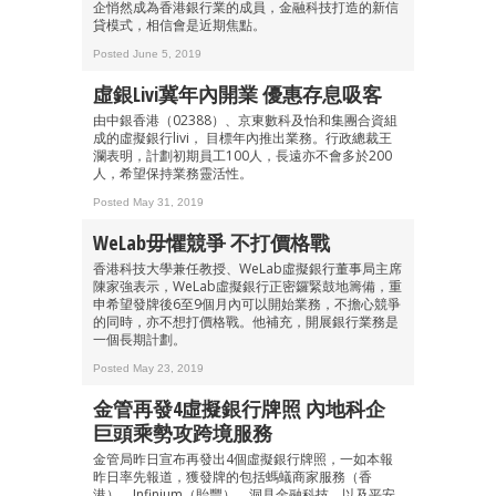
企悄然成為香港銀行業的成員，金融科技打造的新信
箱！
貸模式，相信會是近期焦點。
Posted June 5, 2019
虛銀livi冀年內開業 優惠存息吸客
由中銀香港（02388）、京東數科及怡和集團合資組
成的虛擬銀行livi， 目標年內推出業務。行政總裁王
瀾表明，計劃初期員工100人，長遠亦不會多於200
人，希望保持業務靈活性。
Posted May 31, 2019
WeLab毋懼競爭 不打價格戰
香港科技大學兼任教授、WeLab虛擬銀行董事局主席
陳家強表示，WeLab虛擬銀行正密鑼緊鼓地籌備，重
申希望發牌後6至9個月內可以開始業務，不擔心競爭
的同時，亦不想打價格戰。他補充，開展銀行業務是
一個長期計劃。
Posted May 23, 2019
金管再發4虛擬銀行牌照 內地科企
巨頭乘勢攻跨境服務
金管局昨日宣布再發出4個虛擬銀行牌照，一如本報
昨日率先報道，獲發牌的包括螞蟻商家服務（香
港）、Infinium（貽豐）、洞見金融科技，以及平安