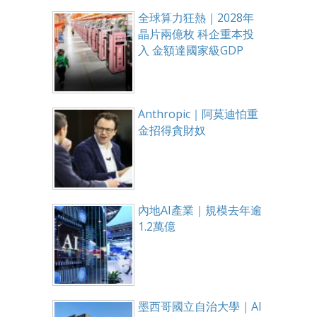
全球算力狂熱｜2028年
晶片兩億枚 科企重本投
入 金額達國家級GDP
Anthropic｜阿莫迪怕重
金招得貪財奴
內地AI產業｜規模去年逾
1.2萬億
墨西哥國立自治大學｜AI