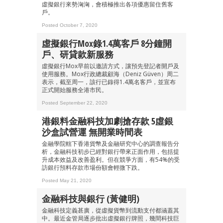
虛擬銀行來勢洶洶，會積極推出各項優惠留住舊客
戶。
Posted October 7, 2020
虛擬銀行Mox錄1.4萬客戶 8分鐘開
戶、研貸款新服務
虛擬銀行Mox早前以邀請方式，讓預先登記者開戶及
使用服務。Mox行政總裁顧海（Deniz Güven）周二
表示，截至周一，該行已錄得1.4萬名客戶，並宣布
正式開始服務全港市民。
Posted September 22, 2020
港銀料金融科技加劇搶存款 5虛銀
沙盒試營運 無開業時間表
金融學院轄下香港貨幣及金融研究中心的調查報告分
析，金融科技初步已經對銀行帶來正面作用，包括提
升成本效益及改善盈利。但在競爭方面，有54%的受
訪銀行預料存款市場份額會輕微下跌。
Posted May 21, 2020
金融科技與銀行 (黃健明)
成為 EJ Tech 會員
金融科技定義甚廣，從虛擬貨幣到流動支付都涵蓋其
中。最近金管局逐步批出虛擬銀行牌照，幾間科技巨
最新資訊（附創業懶人包），直達郵