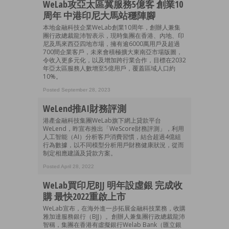
WeLab攻亞太區冀服務5億客 創業10
周年 中港印尼大馬站穩陣腳
本地金融科技企業WeLab創業10周年，創辦人兼集
團行政總裁龍沛智表示，現時集團在香港、內地、印
尼及馬來西亞四地市場，擁有逾6000萬用戶及超過
700間企業客戶，未來會積極擴大東南亞市場版圖，
令收入更多元化，以及增加跨行業合作，目標在2032
年亞太區服務人數增至5億用戶，覆蓋區域人口約
10%。
Posted September 28, 2023
WeLend推AI財務評測
港產金融科技集團WeLab旗下網上貸款平台
WeLend，昨宣布推出「WeScore財務評測」，利用
人工智能（AI）分析客戶消費習慣，結合超過4億組
行為數據，以不同模型分析用戶財務健康狀況，從而
制定相應建議及貸款方案。
Posted April 28, 2022
WeLab買印尼BJJ 明年設虛銀 完成收
購 最快2022重啟上市
WeLab宣布，在海外進一步拓展金融科技業務，收購
雅加達服務銀行（BJJ）。創辦人兼集團行政總裁龍沛
智稱，集團在香港有虛擬銀行Welab Bank（匯立銀