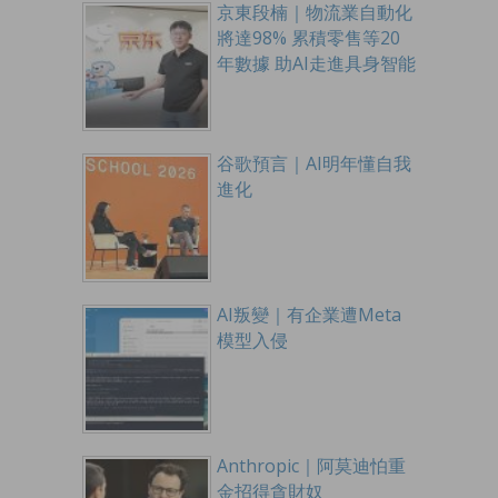
京東段楠｜物流業自動化
將達98% 累積零售等20
年數據 助AI走進具身智能
谷歌預言｜AI明年懂自我
進化
AI叛變｜有企業遭Meta
模型入侵
Anthropic｜阿莫迪怕重
金招得貪財奴