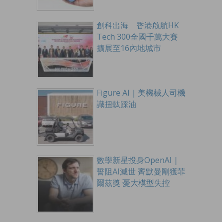
創科出海 香港啟航HK
Tech 300全國千萬大賽
擴展至16內地城市
Figure AI｜美機械人司機
識扭軚踩油
數學新星投身OpenAI｜
誓阻AI滅世 齊默曼剛獲菲
爾茲獎 憂大模型失控