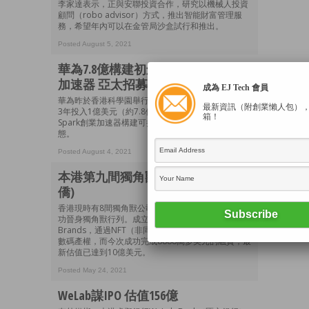
李家達表示，正與安聯投資合作，研究以機械人投資
顧問（robo advisor）方式，推出智能財富管理服
務，希望年內可以在金管局沙盒試行和推出。
Posted August 5, 2021
華為7.8億構建初創生態 Spark創業
加速器 亞太招募千企
成為 EJ Tech 會員
華為昨於香港科學園舉行「創始人峰會」，宣布未來
最新資訊（附創業懶人包）
3年投入1億美元（約7.8億港元）資金，支持旗下
箱！
Spark創業加速器構建可持續發展的亞太區初創生
態。
Posted August 4, 2021
本港第九間獨角獸出沒注意 (方保
僑)
香港現時有8間獨角獸公司，最近又多了一間公司成
功晉身獨角獸行列。成立於2014年的Animoca
Brands，通過NFT（非同質化代幣）向遊戲玩家提供
數碼產權，而今次成功完成8888萬多美元的融資，最
新估值已達到10億美元。
Posted May 24, 2021
WeLab謀IPO 估值156億