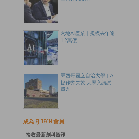
內地AI產業｜規模去年逾
1.2萬億
墨西哥國立自治大學｜AI
捉作弊失效 大學入讀試
重考
成為 EJ TECH 會員
接收最新創科資訊