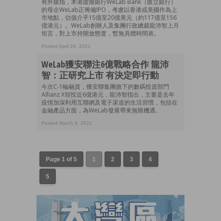
有外媒指，本港虛擬銀行WeLab Bank（匯立銀行）
的母企WeLab正籌備IPO，考慮以香港或美國作為上
市地點，估值介乎15億至20億美元（約117億至156
億港元）。WeLab創辦人及集團行政總裁龍沛智上月
坦言，對上市持開放態度，暫無具體時間表。
Posted April 24, 2021
WeLab獲安聯注6億戰略合作 龍沛
智：正研究上市 有決定即行動
今次C-1輪融資，獲安聯集團旗下的數碼投資部門
Allianz X領投近6億港元，龍沛智指出，主要是去年
疫情加深利用互聯網及電子渠道的生活習慣，包括在
金融產品方面，為WeLab發展帶來無限機遇。
Posted March 9, 2021
Page 1 of 5
1
2
3
4
5