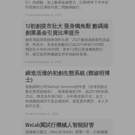
行）的經驗，加上數碼金融實力，計劃明年下半年於
印尼推出亞洲區內第二間數碼銀行。
Posted December 8, 2021
12初創疫市壯大 晉身獨角獸 數碼港
創業基金引資比率提升
創科局副局長鍾偉强昨出席「2021數碼港創業投資論
壇」時表示，本港初創數目已由2014年約1000間，
增加至今年約3800間，更有12間已晉身獨角獸行
列，揚言政府將繼續支持本地創科發展。
Posted November 3, 2021
締造活潑的初創生態系統 (鄧淑明博
士)
初創調研公司Startup Genome的年度《全球初創企
業生態系統報告》，香港卻連跌3年，由2019年的第
25位，降至去年第29位，今年更排第31位；反之，
內地幾個城市不是企穩前列，便是逐年爬升，令人不
得不注意。
Posted October 5, 2021
WeLab冀試行機械人智能財管
虛擬銀行匯立（WeLab Bank）開業一年，行政總裁