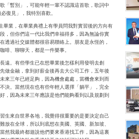
歌「暫別」，可能年輕一輩不認識這首歌，歌詞中
須必復見」，我特別喜歡。
習生畢業，在畢業典禮上有學員問我對實習後的方向有
段，但你們這一代比我們幸福得多，因為無論你實
在透過社交媒體都很容易聯絡上。朋友是永恆的，
咖啡、聊聊天，都是一件樂事。
長遠。有些學生已在想畢業後怎樣利用發明去創
先做金融，拿到好薪金後再去大公司工作，五年後
未來三年已經足夠，因為機會處處，當機會來到而
不決。當然現在也有些年輕人選擇「躺平」，完全
好，因為未來三年應該是他們能夠看到以及規劃到
習生來自世界各地，我覺得很重要的是要決定自己
難放在全球，所以到底想在美國、英國、新加坡、
當然我最終都遊說他們要來香港找工作，因為這裏