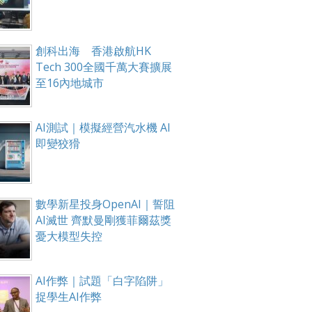
創科出海 香港啟航HK
Tech 300全國千萬大賽擴展
至16內地城市
AI測試｜模擬經營汽水機 AI
即變狡猾
數學新星投身OpenAI｜誓阻
AI滅世 齊默曼剛獲菲爾茲獎
憂大模型失控
AI作弊｜試題「白字陷阱」
捉學生AI作弊