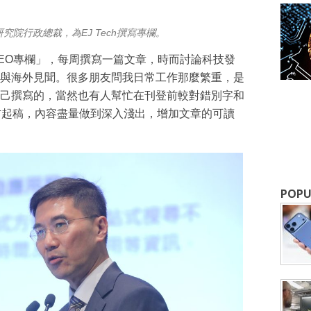
究院行政總裁，為EJ Tech撰寫專欄。
EO專欄」，每周撰寫一篇文章，時而討論科技發
與海外見聞。很多朋友問我日常工作那麼繁重，是
成為 EJ Tech 會員
己撰寫的，當然也有人幫忙在刊登前較對錯別字和
右起稿，內容盡量做到深入淺出，增加文章的可讀
最新資訊（附創業懶人包），直達郵
POPU