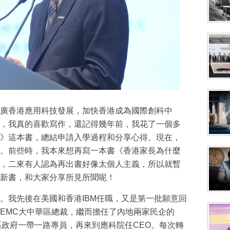
廣香港應用科技發展，加快香港成為國際創科中
，我真的喜歡寫作，還記得幾年前，我花了一個多
》這本書，總結申請入學過程和分享心得。現在，
。前些時，我本來想再寫一本書《香港家長為什麼
，二來有人認為再出書好像太個人主義，所以就暫
新書，和大家分享所見所聞呢！
。我先後在美國和香港IBM任職，又是第一批願意回
EMC大中華區總裁，繼而擔任了內地兩家民企的
區政府一帶一路專員，再來到應科院任CEO。每次轉