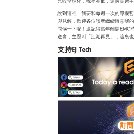
比較全球化，稅率亦低，還叫實習生
說到這裡，我要和每週一次的專欄暫
與見解，歡迎各位讀者繼續留意我的
問候一下呢！還記得當年離開EMC
送會，主題叫「江湖再見」，這裏也
支持EJ Tech