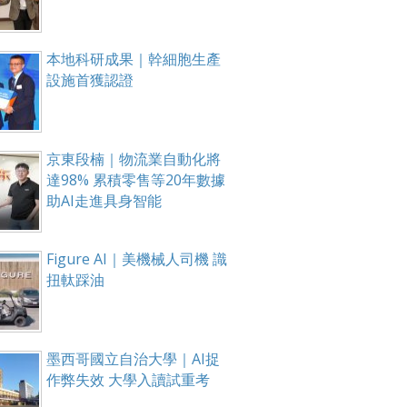
本地科研成果｜幹細胞生產
設施首獲認證
京東段楠｜物流業自動化將
達98% 累積零售等20年數據
助AI走進具身智能
Figure AI｜美機械人司機 識
扭軚踩油
墨西哥國立自治大學｜AI捉
作弊失效 大學入讀試重考