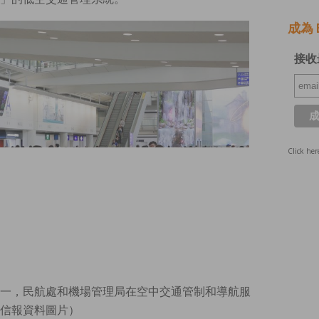
成為 E
接收
Click her
一，民航處和機場管理局在空中交通管制和導航服
信報資料圖片）