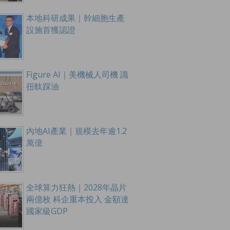
本地科研成果｜幹細胞生產
設施首獲認證
Figure AI｜美機械人司機 識
扭軚踩油
內地AI產業｜規模去年逾1.2
萬億
全球算力狂熱｜2028年晶片
兩億枚 科企重本投入 金額達
國家級GDP