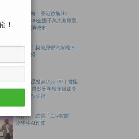
創科出海 香港啟航HK
Tech 300全國千萬大賽擴展
箱！
至16內地城市
AI測試｜模擬經營汽水機 AI
即變狡猾
數學新星投身OpenAI｜誓阻
AI滅世 齊默曼剛獲菲爾茲獎
憂大模型失控
AI作弊｜試題「白字陷阱」
捉學生AI作弊