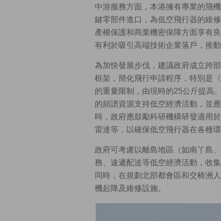
中游服務方面，本港擁有專業的飛機
鍵零部件進口，為低空飛行器的維修
產權保護和商業機密保障方面享有良
有利於吸引高端技術企業落戶，推動
為加快發展步伐，建議政府成立跨部
框架，簡化飛行申請程序，特別是
《
的重量限制，由現時的25公斤提高
的頻譜資源支持低空經濟活動，並應
時，政府應鼓勵科研機構研發適用於
雷達等，以確保低空飛行器在各種環
政府可考慮以離島地區（如南丫島、
務、速遞配送等低空經濟活動，收集
同時，在規劃北部都會區和交椅洲人
機起降及維修設施。