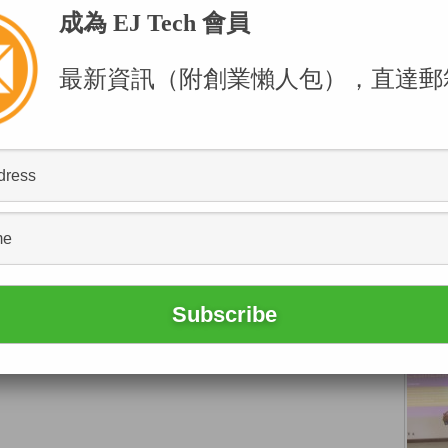
成為 EJ Tech 會員
地做法，成立專責委員會，着眼於制定長期政策和
流程能夠與時並進，適時作出修訂。同時，香港與
最新資訊（附創業懶人包），直達郵
一致，以助促進跨境合作的協同效應，提高研發、
流，我們已經看到百度旗下的無人駕駛出行服務平
）在內地多個城市成功落地載人測試，武漢市更計劃在今年
及早做好未來幾年的規劃，便能更有系統地加快科