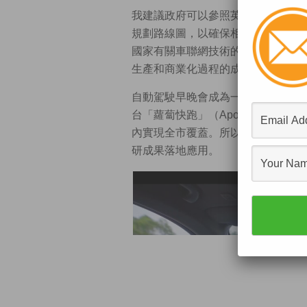
我建議政府可以參照英國和新加坡等
規劃路線圖，以確保相關條例和審批
國家有關車聯網技術的標準亦應保持
生產和商業化過程的成本效益。
自動駕駛早晚會成為一個科技的大潮
台「蘿蔔快跑」（Apollo Go
內實現全市覆蓋。所以如果我們能夠
研成果落地應用。