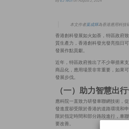
By
EJ Tech
on August 2, 2024
本文作者
葉成輝
為香港應用科技研
香港創科發展如火如荼，特區政府致
質生產力，香港創科發光發亮指日可
發展作點貢獻。
近年，特區政府推出了不少舉措來支
商品化，應用場景非常重要，如果可
發展步伐。
（一）助力智慧出行
應科院一直致力研發車聯網技術，促
發進度卻受限於香港的道路環境和申
限於指定時間和部分路段進行，車聯
要改善。