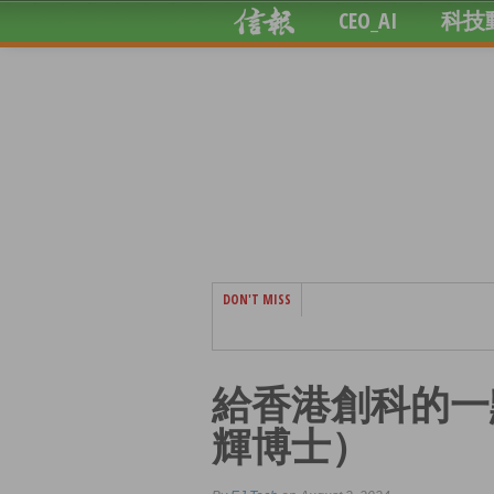
CEO_AI
科技
DON'T MISS
給香港創科的一
輝博士）