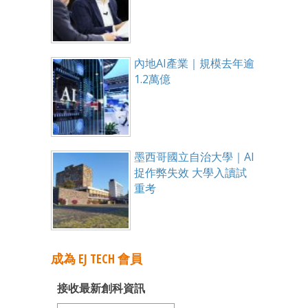
內地AI產業｜規模去年逾
1.2萬億
墨西哥國立自治大學｜AI
捉作弊失效 大學入讀試
重考
成為 EJ TECH 會員
接收最新創科資訊