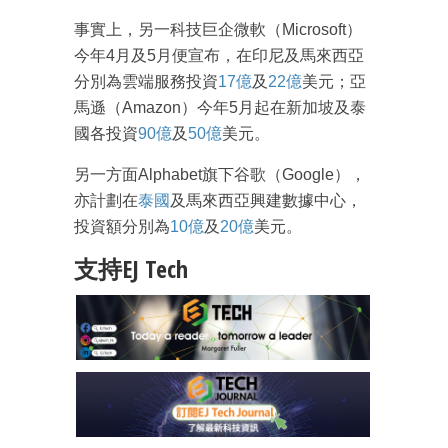
事實上，另一科技巨企微軟（Microsoft）
今年4月及5月便宣布，在印尼及馬來西亞
分別為雲端服務投資
17億
及
22億
美元；亞
馬遜（Amazon）今年5月起在新加坡及泰
成為 EJ Tech 會員
國各投資
90億
及
50億
美元。
最新資訊（附創業懶人包）
箱！
另一方面Alphabet旗下谷歌（Google），
亦計劃在
泰國
及馬來西亞興建數據中心，
投資額分別為
10億
及
20億
美元。
支持EJ Tech