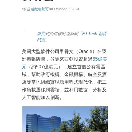
By
信報財經新聞
on October 3, 2024
原文
刊於信報財經新聞「
EJ Tech 創科
鬥室
」
美國大型軟件公司甲骨文（Oracle）在亞
洲擴張版圖，於馬來西亞投資超過
65億美
元
（約507億港元），建立首個公有雲區
域，幫助政府機構、金融機構、航空及酒
店等當地組織實現應用程式現代化，把工
作負載遷移到雲端，並利用數據、分析及
人工智能加以創新。