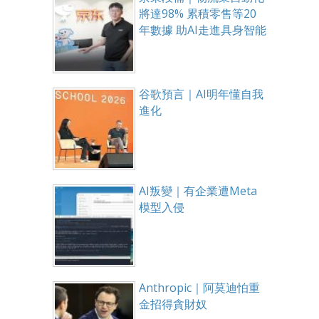
將達98% 累積零售等20
年數據 助AI走進具身智能
谷歌預言｜AI明年懂自我
進化
AI叛變｜有企業遭Meta
模型入侵
Anthropic｜阿莫迪怕重
金招得貪財奴