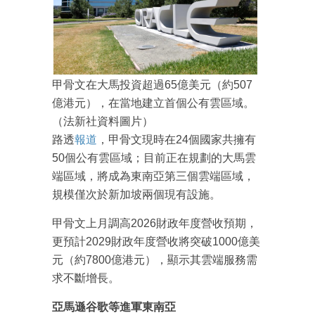
甲骨文在大馬投資超過65億美元（約507
億港元），在當地建立首個公有雲區域。
（法新社資料圖片）
路透
報道
，甲骨文現時在24個國家共擁有
50個公有雲區域；目前正在規劃的大馬雲
端區域，將成為東南亞第三個雲端區域，
規模僅次於新加坡兩個現有設施。
甲骨文上月調高2026財政年度營收預期，
更預計2029財政年度營收將突破1000億美
元（約7800億港元），顯示其雲端服務需
求不斷增長。
亞馬遜谷歌等進軍東南亞