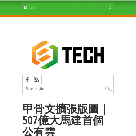
甲骨文擴張版圖｜
507億大馬建首個
公有雲