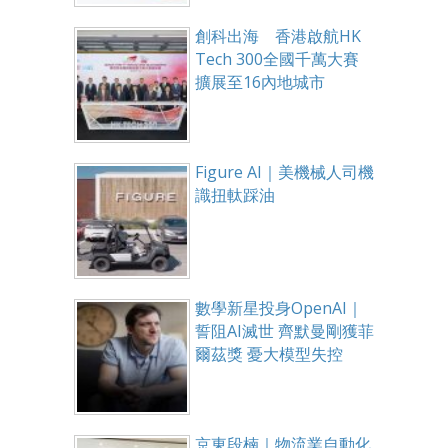
創科出海 香港啟航HK
Tech 300全國千萬大賽
擴展至16內地城市
Figure AI｜美機械人司機
識扭軚踩油
數學新星投身OpenAI｜
誓阻AI滅世 齊默曼剛獲菲
爾茲獎 憂大模型失控
京東段楠｜物流業自動化