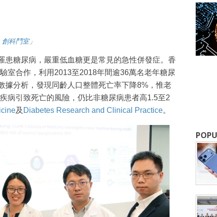
成為 EJ Tech 會員
ch 創科鬥室
」
人罹患糖尿病，嚴重低血糖更是常見的急性併發症。香
最新資訊（附創業懶人包），直達郵
室合作，利用2013至2018年間逾36萬名老年糖尿
大數據分析，發現同齡人口整體死亡率下降8%，惟老
疾病引致死亡的風險，仍比非糖尿病患者高1.5至2
cine
及
Diabetes Research and Clinical Practice
。
POPU