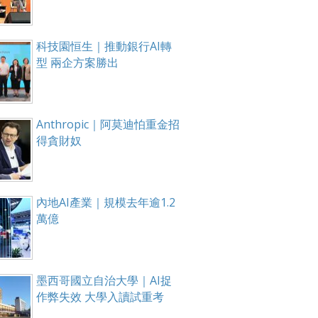
科技園恒生｜推動銀行AI轉
型 兩企方案勝出
Anthropic｜阿莫迪怕重金招
得貪財奴
內地AI產業｜規模去年逾1.2
萬億
墨西哥國立自治大學｜AI捉
作弊失效 大學入讀試重考