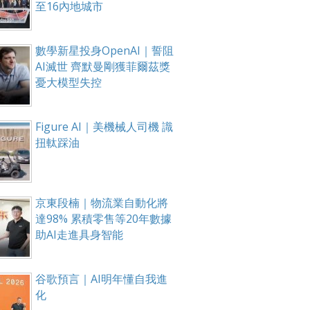
至16內地城市
數學新星投身OpenAI｜誓阻
AI滅世 齊默曼剛獲菲爾茲獎
憂大模型失控
Figure AI｜美機械人司機 識
扭軚踩油
京東段楠｜物流業自動化將
達98% 累積零售等20年數據
助AI走進具身智能
谷歌預言｜AI明年懂自我進
化