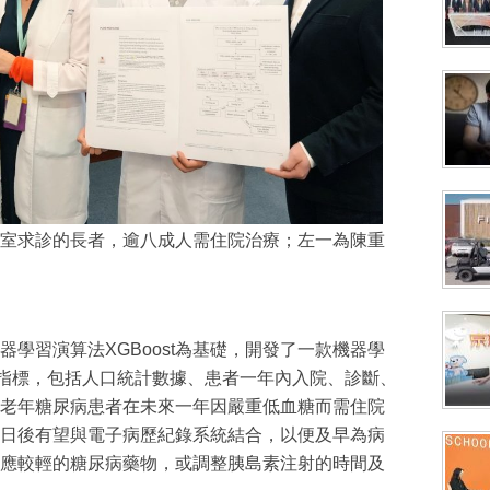
室求診的長者，逾八成人需住院治療；左一為陳重
學習演算法XGBoost為基礎，開發了一款機器學
測指標，包括人口統計數據、患者一年內入院、診斷、
老年糖尿病患者在未來一年因嚴重低血糖而需住院
，日後有望與電子病歷紀錄系統結合，以便及早為病
應較輕的糖尿病藥物，或調整胰島素注射的時間及