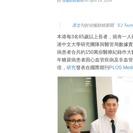
By
信報財經新聞
on April 19, 2024
原文
刊於信報財經新聞「
EJ Te
本港每3名65歲以上長者，就有一
港中文大學研究團隊與醫管局數據實驗
病患者合共約150萬份醫療紀錄作
年糖尿病患者因心血管疾病及非血管
倍，
研究
發表在國際期刊
PLOS Medi