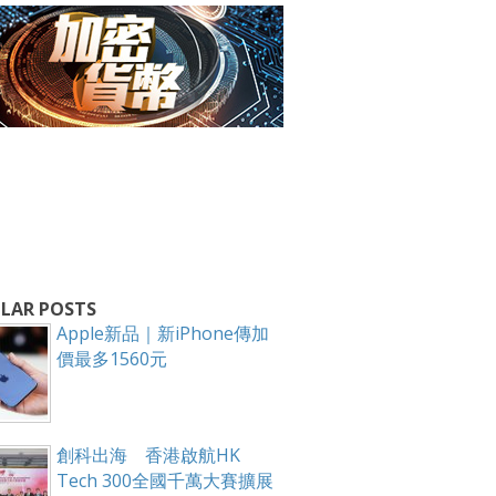
箱！
LAR POSTS
Apple新品｜新iPhone傳加
價最多1560元
創科出海 香港啟航HK
Tech 300全國千萬大賽擴展