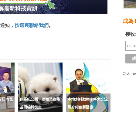
成為 E
通知，
按這裏聯絡我們
。
接收
Click her
 日內瓦
侏羅紀公園｜絕種恐狼藉
本地創科動態｜科大交流
基因編輯復生
展介紹創新醫療