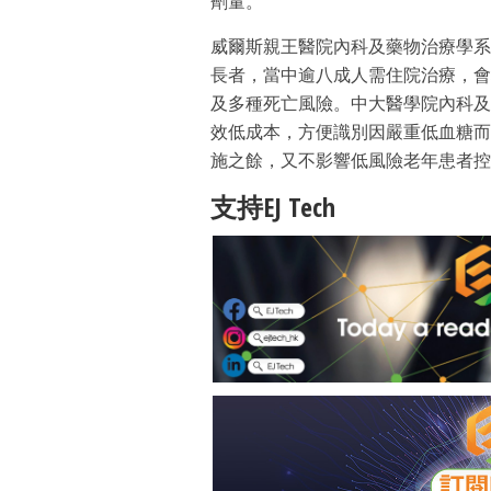
劑量。
威爾斯親王醫院內科及藥物治療學系
長者，當中逾八成人需住院治療，會
及多種死亡風險。中大醫學院內科及
效低成本，方便識別因嚴重低血糖而
施之餘，又不影響低風險老年患者控
支持EJ Tech