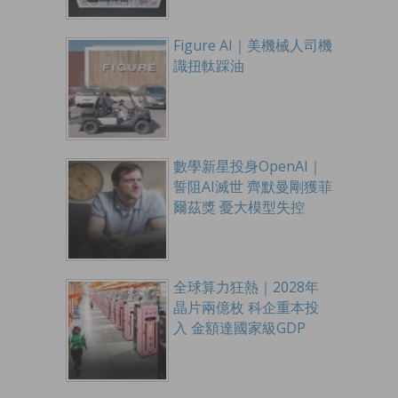
Figure AI｜美機械人司機
識扭軚踩油
數學新星投身OpenAI｜
誓阻AI滅世 齊默曼剛獲菲
爾茲獎 憂大模型失控
全球算力狂熱｜2028年
晶片兩億枚 科企重本投
入 金額達國家級GDP