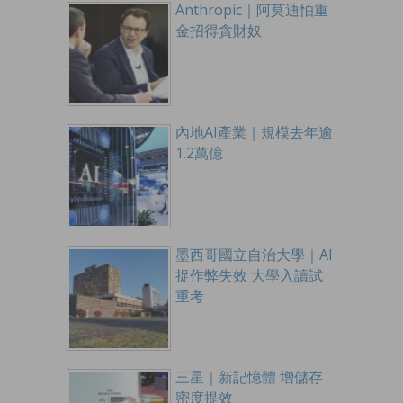
Anthropic｜阿莫迪怕重
金招得貪財奴
內地AI產業｜規模去年逾
1.2萬億
墨西哥國立自治大學｜AI
捉作弊失效 大學入讀試
重考
三星｜新記憶體 增儲存
密度提效