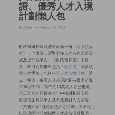
證、優秀人才入境
計劃懶人包
By
EJ Tech
on February 28, 2024
財政司司長陳茂波發表新一份
《財政預算
案》
，他表示，滙聚更多人才有利經濟發
展及提升競爭力。《財政預算案》中提
及，政府近年推出包括「
高才通
」等多項
搶人才措施，包括
科技人才入境計劃
。過
去一年多，各項人才入境計劃共批出超過
14萬宗申請，當中約10萬名人才已抵港。
勞工及福利局
會在今年中檢討相關安排，
確保措施具競爭力及有效應對人力需要。
下文將介紹4種港府搶人才計劃，看看你可
以透過哪些計劃招攪人才或留港發展吧！