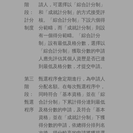
階
請人，可選擇以「綜合計分制」
段：
和「成就計分制」的方式接受評
計分
核。「綜合計分制」下設六個得
制度
分範疇，而「成就計分制」則設
有一個得分範疇。「綜合計分
制」設有最低及格分數，選擇以
「綜合計分制」獲取分數的申請
人應先評估其個人資歷是否已達
到最低及格分數，才提交申請。
第三
甄選程序會定期進行，為申請人
階
分配名額。在每次甄選程序中，
段：
同時符合「基本資格」並在「綜
甄選
合計分制」下累計得分達到最低
程序
及格分數的申請，及符合「基本
資格」並在「成就計分制」下獲
得分數的申請，依總得分排列名
次後，得分較高的申請將獲提選