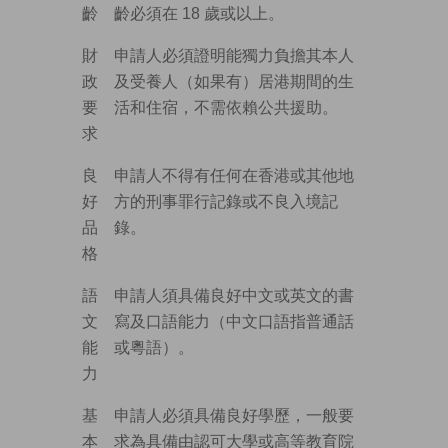
齡
齡必須在 18 歲或以上。
財
申請人必須證明能獨力負擔其本人
政
及受養人（如果有）居港期間的生
要
活和住宿，不需依賴公共援助。
求
良
申請人不得有任何在香港或其他地
好
方的刑事罪行記錄或不良入境記
品
錄。
格
語
申請人須具備良好中文或英文的書
文
寫及口語能力（中文口語指普通話
能
或粵語）。
力
基
申請人必須具備良好學歷，一般要
本
求為具備由認可大學或高等教育院