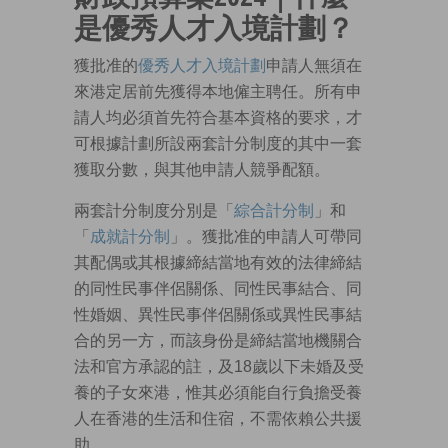
是優秀人才入境計劃？
獲批准的
優秀人才入境計劃
申請人無須在
來港定居前先獲得本地僱主聘任。所有申
請人均必須首先符合基本資格的要求，才
可根據計劃所設兩套計分制度的其中一套
獲取分數，與其他申請人競爭配額。
兩套計分制度分別是「
綜合計分制
」和
「
成就計分制
」。獲批准的申請人可帶同
其配偶或其根據締結當地有效的法律締結
的同性民事伴侶關係、同性民事結合、同
性婚姻、異性民事伴侶關係或異性民事結
合的另一方，而該身份是締結當地機關合
法和官方承認的註，及18歲以下未婚及受
養的子女來港，惟其必須能自行負擔受養
人在香港的生活和住宿，不需依賴公共援
助。