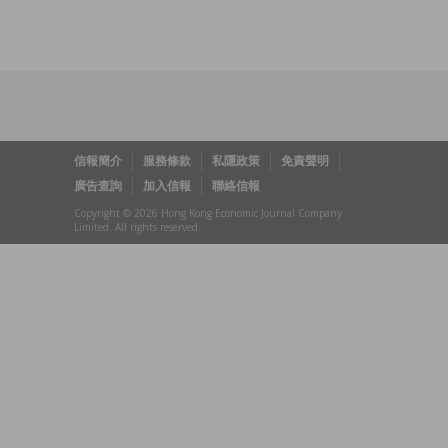
信報簡介
服務條款
私隱政策
免責聲明
廣告查詢
加入信報
聯絡信報
Copyright © 2026 Hong Kong Economic Journal Company
Limited. All rights reserved.