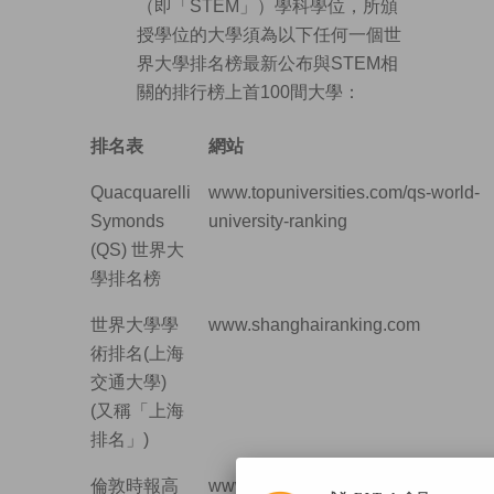
（即「STEM」）學科學位，所頒
授學位的大學須為以下任何一個世
界大學排名榜最新公布與STEM相
關的排行榜上首100間大學：
排名表
網站
Quacquarelli
www.topuniversities.com/qs-world-
Symonds
university-ranking
(QS) 世界大
學排名榜
世界大學學
www.shanghairanking.com
術排名(上海
交通大學)
(又稱「上海
排名」)
倫敦時報高
www.timeshighereducation.com/worl