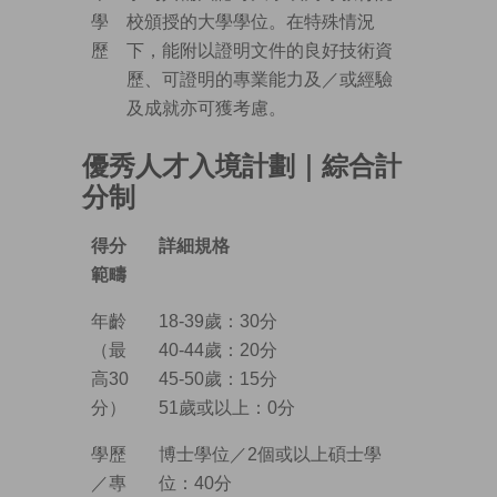
學
校頒授的大學學位。在特殊情況
歷
下，能附以證明文件的良好技術資
歷、可證明的專業能力及／或經驗
及成就亦可獲考慮。
優秀人才入境計劃｜綜合計
分制
得分
詳細規格
範疇
年齡
18-39歲：30分
（最
40-44歲：20分
高30
45-50歲：15分
分）
51歲或以上：0分
學歷
博士學位／2個或以上碩士學
／專
位：40分