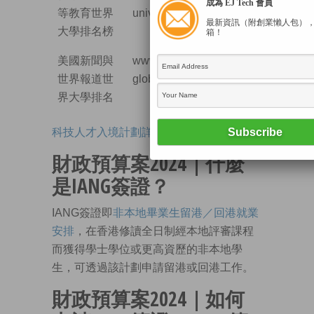
成為 EJ Tech 會員
等教育世界
university-rankings
最新資訊（附創業懶人包）
大學排名榜
箱！
美國新聞與
www.usnews.com/education/best-
世界報道世
global-universities/rankings
界大學排名
科技人才入境計劃詳細介紹
財政預算案2024｜什麼
是IANG簽證？
IANG簽證即
非本地畢業生留港／回港就業
安排
，在香港修讀全日制經本地評審課程
而獲得學士學位或更高資歷的非本地學
生，可透過該計劃申請留港或回港工作。
財政預算案2024｜如何