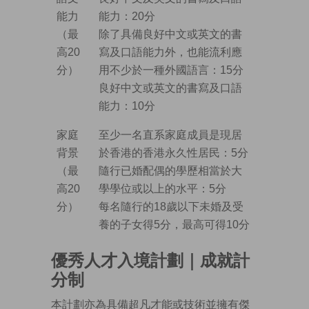
能力
能力：20分
（最
除了具備良好中文或英文的書
高20
寫及口語能力外，也能流利應
分）
用不少於一種外國語言：15分
良好中文或英文的書寫及口語
能力：10分
家庭
至少一名直系家庭成員是現居
背景
於香港的香港永久性居民：5分
（最
隨行已婚配偶的學歷相當於大
高20
學學位或以上的水平：5分
分）
每名隨行的18歲以下未婚及受
養的子女得5分，最高可得10分
優秀人才入境計劃｜成就計
分制
本計劃亦為具備超凡才能或技術並擁有傑