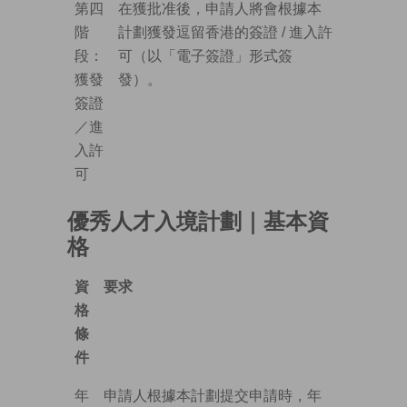
第四
在獲批准後，申請人將會根據本
階
計劃獲發逗留香港的簽證 / 進入許
段：
可（以「電子簽證」形式簽
獲發
發）。
簽證
／進
入許
可
優秀人才入境計劃｜基本資
格
資
要求
格
條
件
年
申請人根據本計劃提交申請時，年