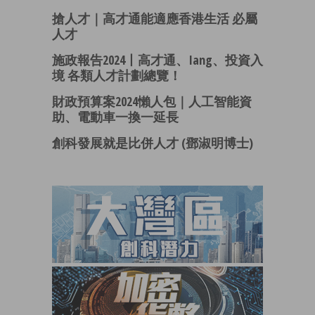
搶人才｜高才通能適應香港生活 必屬
人才
施政報告2024丨高才通、iang、投資入
境 各類人才計劃總覽！
財政預算案2024懶人包｜人工智能資
助、電動車一換一延長
創科發展就是比併人才 (鄧淑明博士)