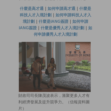
什麼是高才通
｜
如何申請高才通
｜
什麼是
科技人才入境計劃
｜
如何申請科技人才入
境計劃
｜
什麼是IANG簽證
｜
如何申請
IANG簽證
｜
什麼是優秀人才入境計劃
｜
如
何申請優秀人才入境計劃
財政司司長陳茂波表示，滙聚更多人才有
利經濟發展及提升競爭力。（信報資料圖
片）