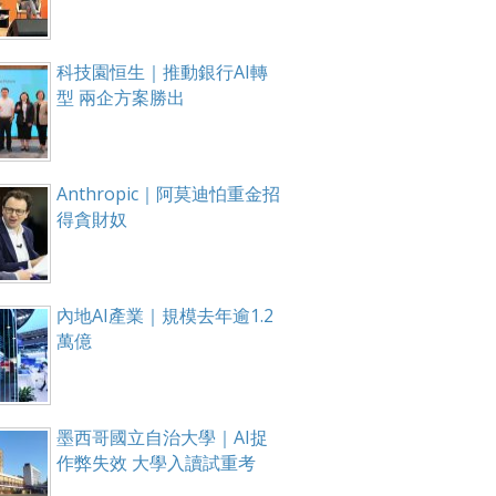
科技園恒生｜推動銀行AI轉
型 兩企方案勝出
Anthropic｜阿莫迪怕重金招
得貪財奴
內地AI產業｜規模去年逾1.2
萬億
墨西哥國立自治大學｜AI捉
作弊失效 大學入讀試重考