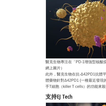
醫克生物專注在「PD-1增強型核酸
網上圖片）
此外，醫克生物在抗-Δ42PD1抗
體藥物針對Δ42PD1 (一種最近發
手T細胞（killer T cells
支持EJ Tech