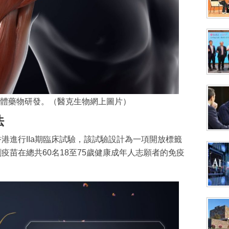
體藥物研發。（醫克生物網上圖片）
法
香港進行IIa期臨床試驗，該試驗設計為一項開放標籤
劑疫苗在總共60名18至75歲健康成年人志願者的免疫