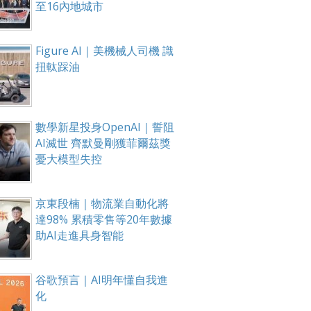
至16內地城市
Figure AI｜美機械人司機 識
扭軚踩油
數學新星投身OpenAI｜誓阻
AI滅世 齊默曼剛獲菲爾茲獎
憂大模型失控
京東段楠｜物流業自動化將
達98% 累積零售等20年數據
助AI走進具身智能
谷歌預言｜AI明年懂自我進
化