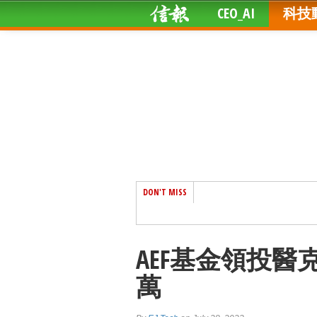
CEO_AI
科技
DON'T MISS
AEF基金領投醫克
萬