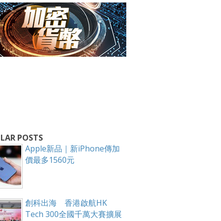
箱！
LAR POSTS
Apple新品｜新iPhone傳加
價最多1560元
創科出海 香港啟航HK
Tech 300全國千萬大賽擴展