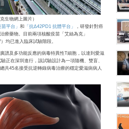
克生物網上圖片）
疫苗平台」
和
「抗Δ42PD1 抗體平台」
，研發針對癌
治療藥物。目前兩項核酸疫苗「艾絲為克」
OV）均已進入臨床試驗階段。
誘導廣譜及多功能反應的病毒特異性T細胞，以達到愛滋
床試驗正在深圳進行，該試驗設計為一項隨機、雙盲、
在總共45名接受抗逆轉錄病毒治療的穩定愛滋病病人