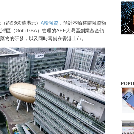
元（約9360萬港元）
A輪融資
，預計本輪整體融資額
灣區（Gobi GBA）管理的AEF大灣區創業基金領
藥物的研發，以及同時籌備在香港上市。
成為 EJ Tech 會員
最新資訊（附創業懶人包），直達郵
POPU