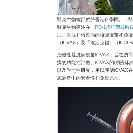
醫克生物總部位於香港科學園。（醫
醫克生物專注在
「PD-1增強型核酸
症、炎症和傳染病的核酸疫苗和免疫
（ICVAX）及「埃斯克福」（ICC
治療性愛滋病疫苗ICVAX，旨在
病的功能性治癒。ICVAX的I期臨
以及對照性研究，用以評估ICVAX
志願者中的安全性和免疫原性。