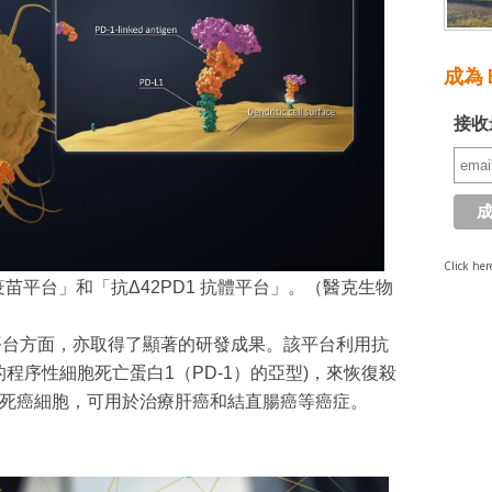
成為 E
接收
Click her
疫苗平台」和「抗Δ42PD1 抗體平台」。（醫克生物
體平台方面，亦取得了顯著的研發成果。該平台利用抗
現的程序性細胞死亡蛋白1（PD-1）的亞型)，來恢復殺
）的功能來殺死癌細胞，可用於治療肝癌和結直腸癌等癌症。