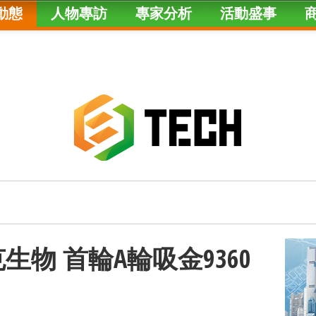
動態
人物專訪
專家分析
活動盛事
生物 首輪A輪吸金9360