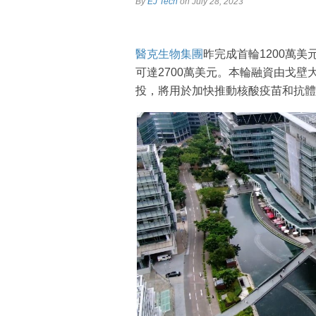
By
EJ Tech
on July 28, 2023
醫克生物集團
昨完成首輪1200萬美
可達2700萬美元。本輪融資由戈壁大
投，將用於加快推動核酸疫苗和抗體