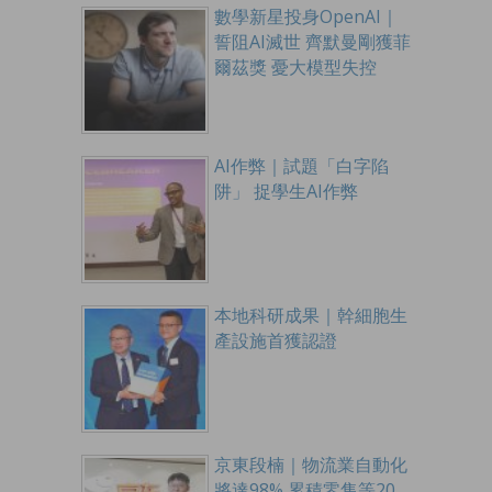
數學新星投身OpenAI｜
誓阻AI滅世 齊默曼剛獲菲
爾茲獎 憂大模型失控
AI作弊｜試題「白字陷
阱」 捉學生AI作弊
本地科研成果｜幹細胞生
產設施首獲認證
京東段楠｜物流業自動化
將達98% 累積零售等20