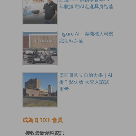
年數據 助AI走進具身智能
Figure AI｜美機械人司機
識扭軚踩油
墨西哥國立自治大學｜AI
捉作弊失效 大學入讀試
重考
成為 EJ TECH 會員
接收最新創科資訊