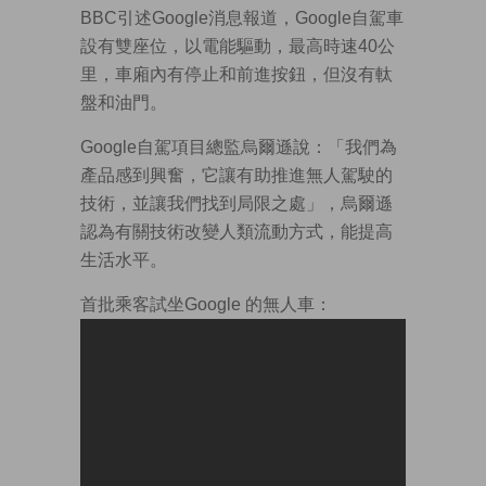
BBC引述Google消息報道，Google自駕車
設有雙座位，以電能驅動，最高時速40公
里，車廂內有停止和前進按鈕，但沒有軚
盤和油門。
Google自駕項目總監烏爾遜說：「我們為
產品感到興奮，它讓有助推進無人駕駛的
技術，並讓我們找到局限之處」，烏爾遜
認為有關技術改變人類流動方式，能提高
生活水平。
首批乘客試坐Google 的無人車：