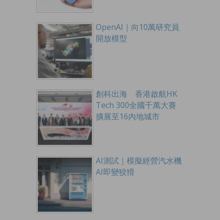
OpenAI｜向10萬研究員
開放模型
創科出海 香港啟航HK
Tech 300全國千萬大賽
擴展至16內地城市
AI測試｜模擬經營汽水機
AI即變狡猾