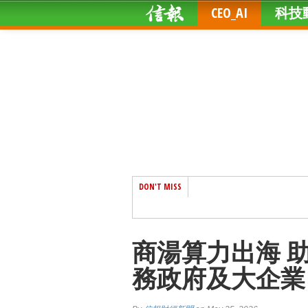
CEO_AI
科技
DON'T MISS
商湯算力出海 
務政府及大企業