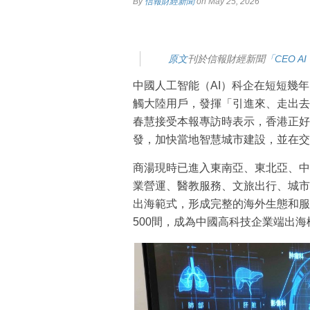
By
信報財經新聞
on May 25, 2026
原文
刊於信報財經新聞
「CEO A
中國人工智能（AI）科企在短短幾
觸大陸用戶，發揮「引進來、走出去
春慧接受本報專訪時表示，香港正好
發，加快當地智慧城市建設，並在交
商湯現時已進入東南亞、東北亞、中
業營運、醫教服務、文旅出行、城市
出海範式，形成完整的海外生態和服
500間，成為中國高科技企業端出海