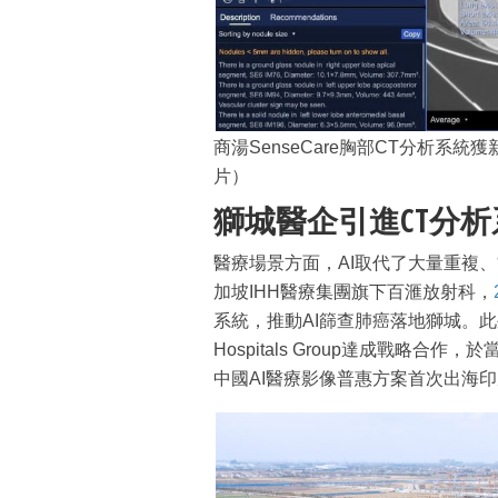
商湯SenseCare胸部CT分析
片）
獅城醫企引進CT分析
醫療場景方面，AI取代了大量重複
加坡IHH醫療集團旗下百滙放射科，
系統，推動AI篩查肺癌落地獅城。此
Hospitals Group達成戰略合作
中國AI醫療影像普惠方案首次出海