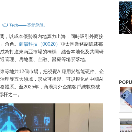
I⎹ EJ Tech——高管對談」
年間，以成本優勢將內地算力出海，同時吸引外商接
」角色。
商湯科技（00020）
亞太區業務副總裁鄒
成為打進東南亞市場的橋樑，結合本地化及共同研
通管理、房地產、金融、醫療等場景落地。
東等地共12個市場，把視覺AI應用於智能硬件、企
治理等五大領域，形成可複製、可規模化的中國AI
POPU
務體系。至2025年，商湯海外企業客戶總數突破
標杆之一。