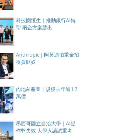
科技園恒生｜推動銀行AI轉
型 兩企方案勝出
Anthropic｜阿莫迪怕重金招
得貪財奴
內地AI產業｜規模去年逾1.2
萬億
墨西哥國立自治大學｜AI捉
作弊失效 大學入讀試重考