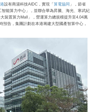
港
設有商湯科技AIDC，實現「
算電協同
」，節省
工智能算力中心」，並聯合華為昇騰、海光、寒武紀
大裝置算力Mall」，營運算力總規模提升至4.04萬
慧受訪時預告，集團計劃在本港籌建大型國產智算中心，