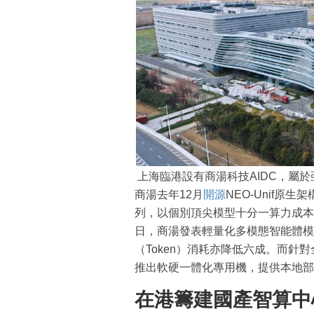
上海臨港設有商湯科技AIDC，屬於
商湯去年12月
開源
NEO-Unif原
列，以個別頂尖模型十分一算力成本，生成
日，商湯發表輕量化多模態智能體模
（Token）消耗亦降低六成。而針對
推出軟硬一體化專用機，提供本地部
在港籌建國產智算中