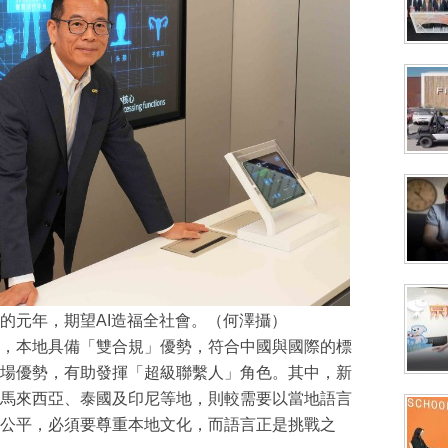
成為 EJ Tech 會員
最新資訊（附創業懶人包），直達郵
的元年，期望AI造福全社會。（何澤攝）
，本地具備「雙合規」優勢，符合中國與國際的標
場優勢，有助發揮「超級聯繫人」角色。其中，新
馬來西亞、泰國及印尼等地，則較需要以當地語言
公平，必須要尊重本地文化，而語言正是挑戰之