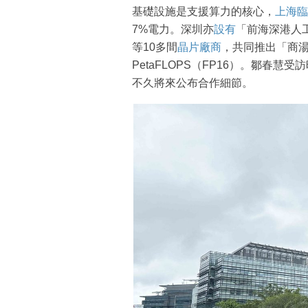
基礎設施是支援算力的核心，
上海臨
7%電力。深圳亦
設有
「前海深港人
等10多間
晶片廠商
，共同推出「商湯
PetaFLOPS（FP16）。鄒春
不久將來公布合作細節。