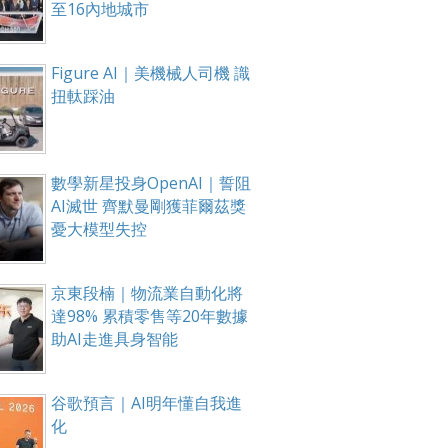
至16內地城市
箱！
Figure AI｜美機械人司機 識
扭軚踩油
數學新星投身OpenAI｜誓阻
AI滅世 齊默曼剛獲菲爾茲獎
憂大模型失控
京東段楠｜物流業自動化將
達98% 累積零售等20年數據
助AI走進具身智能
谷歌預言｜AI明年懂自我進
化