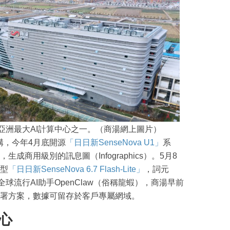
亞洲最大AI計算中心之一。（商湯網上圖片）
生架構，今年4月底開源
「日日新SenseNova U1」
系
商用級別的訊息圖（Infographics）。5月8
型
「日日新SenseNova 6.7 Flash-Lite」
，詞元
全球流行AI助手OpenClaw（俗稱龍蝦），商湯早前
署方案，數據可留存於客戶專屬網域。
心