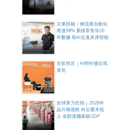
京東段楠｜物流業自動化
將達98% 累積零售等20
年數據 助AI走進具身智能
谷歌預言｜AI明年懂自我
進化
全球算力狂熱｜2028年
晶片兩億枚 科企重本投
入 金額達國家級GDP