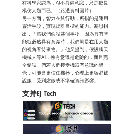
有科學家認為，AI不具備意識，只是擅長
模仿人類而已。（路透資料圖片）
另一方面，智力在於行動，所指的是運用
靈活手段，實現複雜目標的能力。塞思指
出，「當我們假設某個事物，因為具有智
能就必然具有意識時，我們就是在用人類
成為 EJ Tech 會員
的視角看待事物。」他又提到，假設聊天
最新資訊（附創業懶人包）
機械人等AI，擁有意識是危險的，而且完
箱！
全錯誤。倘若人們接受機器有意識的錯
覺，可能會更信任機器，心理上更容易被
說服，受到虛假或不準確資訊影響。
支持EJ Tech