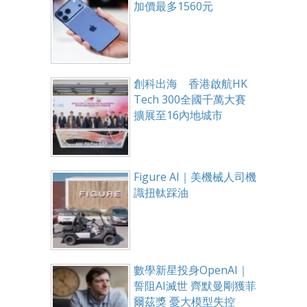
加價最多1560元
創科出海 香港啟航HK
Tech 300全國千萬大賽
擴展至16內地城市
Figure AI｜美機械人司機
識扭軚踩油
數學新星投身OpenAI｜
誓阻AI滅世 齊默曼剛獲菲
爾茲獎 憂大模型失控