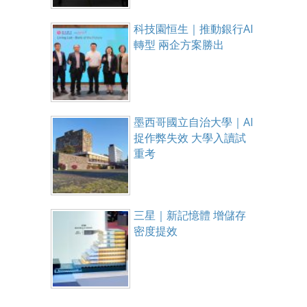
科技園恒生｜推動銀行AI
轉型 兩企方案勝出
墨西哥國立自治大學｜AI
捉作弊失效 大學入讀試
重考
三星｜新記憶體 增儲存
密度提效