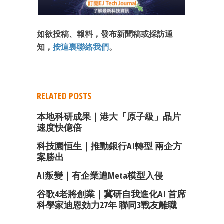
如欲投稿、報料，發布新聞稿或採訪通
知，
按這裏聯絡我們
。
RELATED POSTS
本地科研成果｜港大「原子級」晶片
速度快億倍
科技園恒生｜推動銀行AI轉型 兩企方
案勝出
AI叛變｜有企業遭Meta模型入侵
谷歌4老將創業｜冀研自我進化AI 首席
科學家迪恩効力27年 聯同3戰友離職