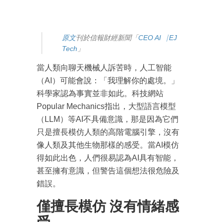
原
文
刊於信報財經新聞「
CEO AI⎹ EJ
Tech
」
當人類向聊天機械人訴苦時，人工智能
（AI）可能會說：「我理解你的處境。」
科學家認為事實並非如此。科技網站
Popular Mechanics指出，大型語言模型
（LLM）等AI不具備意識，那是因為它們
只是擅長模仿人類的高階電腦引擎，沒有
像人類及其他生物那樣的感受。當AI模仿
得如此出色，人們很易認為AI具有智能，
甚至擁有意識，但警告這個想法很危險及
錯誤。
僅擅長模仿 沒有情緒感
受