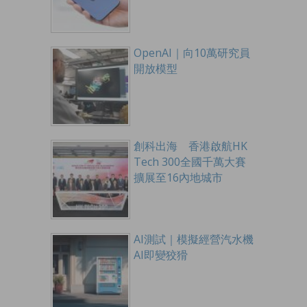
OpenAI｜向10萬研究員
開放模型
創科出海 香港啟航HK
Tech 300全國千萬大賽
擴展至16內地城市
AI測試｜模擬經營汽水機
AI即變狡猾