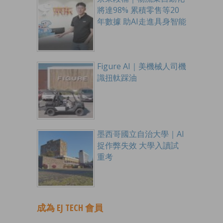
將達98% 累積零售等20
年數據 助AI走進具身智能
Figure AI｜美機械人司機
識扭軚踩油
墨西哥國立自治大學｜AI
捉作弊失效 大學入讀試
重考
成為 EJ TECH 會員