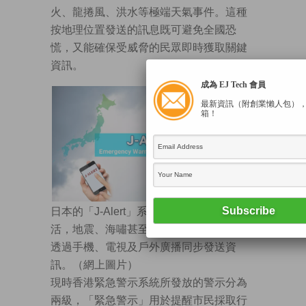
火、龍捲風、洪水等極端天氣事件。這種
按地理位置發送的訊息既可避免全國恐
慌，又能確保受威脅的民眾即時獲取關鍵
資訊。
成為 EJ Tech 會員
最新資訊（附創業懶人包）
箱！
日本的「J-Alert」系統早已融入國民生
活，地震、海嘯甚至是導彈威脅，系統會
透過手機、電視及戶外廣播同步發送資
訊。（網上圖片）
現時香港緊急警示系統所發放的警示分為
兩級，「緊急警示」用於提醒市民採取行