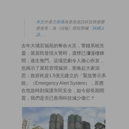
本文
作者
方保僑
為香港資訊科技商會榮
譽會長，為《信報》撰寫專欄
「科網人
語」
。
去年大埔宏福苑的奪命火災，警鐘系統失
靈，當居民發現火警時，濃煙已瀰漫樓梯
間，逃生無門。這場悲劇令人痛心疾首，
也揭示了屋苑管理漏洞，更喚起大家深
思：政府耗資1.5億元建立的「緊急警示系
統」（Emergency Alert System），原應
在危急時刻保護市民安全，如今卻長期閒
置，我們是否已善用科技減少傷亡？