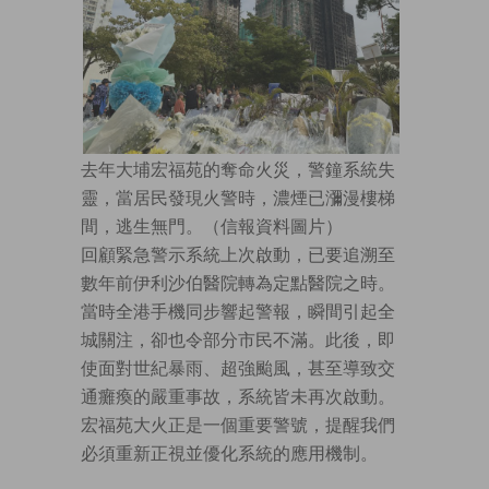
去年大埔宏福苑的奪命火災，警鐘系統失
靈，當居民發現火警時，濃煙已瀰漫樓梯
間，逃生無門。（信報資料圖片）
回顧緊急警示系統上次啟動，已要追溯至
數年前伊利沙伯醫院轉為定點醫院之時。
當時全港手機同步響起警報，瞬間引起全
城關注，卻也令部分市民不滿。此後，即
使面對世紀暴雨、超強颱風，甚至導致交
通癱瘓的嚴重事故，系統皆未再次啟動。
宏福苑大火正是一個重要警號，提醒我們
必須重新正視並優化系統的應用機制。