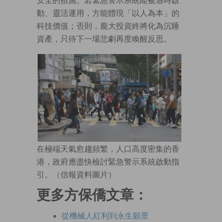
安全的措施。若緊急警示系統能被適時啟
動、靈活運用，方能體現「以人為本」的
科技價值；否則，龐大投資終將化為沉睡
資產，只待下一場悲劇再度喚醒反思。
在極端天氣愈趨頻繁，人口高度密集的香
港，政府應盡快檢討緊急警示系統啟動指
引。（信報資料圖片）
更多方保僑文章：
從機械人紅利到永生願景