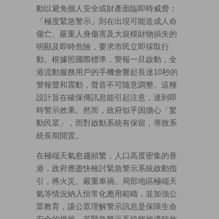
動以避免個人安全或財產面臨即時威脅；
「極度緊急警示」則在出現可能造成人命
傷亡、嚴重人身傷害及大規模財物損失的
明顯及即時危險，要求市民立即採取行
動。根據照國際標準，警報一旦啟動，全
港流動服務用戶的手機會響起長達10秒的
警報聲和震動，聲音不可隨意調整。這種
設計旨在確保傳訊息能引起注意，達到即
時警示效果。然而，政府似乎因擔心「驚
動民眾」，而對啟動系統有保留，導致系
統長期閒置。
在極端天氣愈趨頻繁，人口高度密集的香
港，政府應盡快檢討緊急警示系統啟動指
引，將火災、嚴重車禍、局部地區極端天
氣等情況納入恒常化應用範疇，並加強公
眾教育，讓公眾理解警示訊息是保障生命