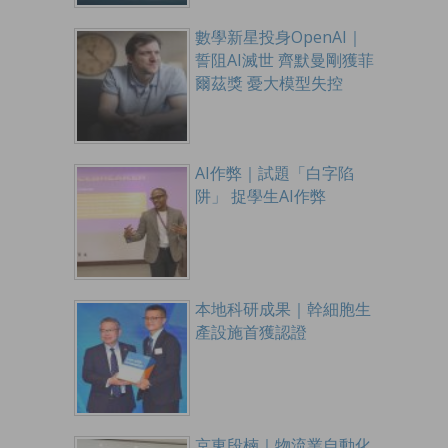
數學新星投身OpenAI｜
誓阻AI滅世 齊默曼剛獲菲
爾茲獎 憂大模型失控
AI作弊｜試題「白字陷
阱」 捉學生AI作弊
本地科研成果｜幹細胞生
產設施首獲認證
京東段楠｜物流業自動化