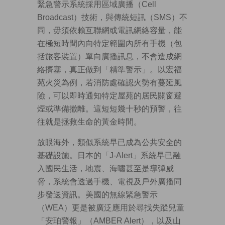
緊急警示系統採用區域廣播（Cell
Broadcast）技術，與傳統短訊（SMS）不
同，毋須依賴互聯網或電訊網絡容量，能
在極短時間內向特定範圍內所有手機（包
括旅客裝置）單向廣播訊息，不會造成網
絡擠塞，真正做到「精準警示」。以宏福
苑火災為例，若消防處確認火勢有蔓延風
險，可以即時通知特定屋苑的居民關窗避
煙或準備撤離。這短短幾十秒的預警，往
往就是拯救生命的黃金時間。
放眼海外，類似系統早已成為公共安全的
基礎設施。日本的「J-Alert」系統早已融
入國民生活，地震、海嘯甚至是導彈威
脅，系統會透過手機、電視及戶外廣播同
步發送資訊。美國的無線緊急警示
（WEA）更是被廣泛應用於尋找失蹤兒童
「安珀警報」（AMBER Alert），以及山