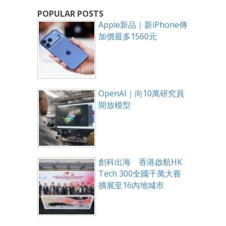
POPULAR POSTS
Apple新品｜新iPhone傳
加價最多1560元
OpenAI｜向10萬研究員
開放模型
創科出海 香港啟航HK
Tech 300全國千萬大賽
擴展至16內地城市