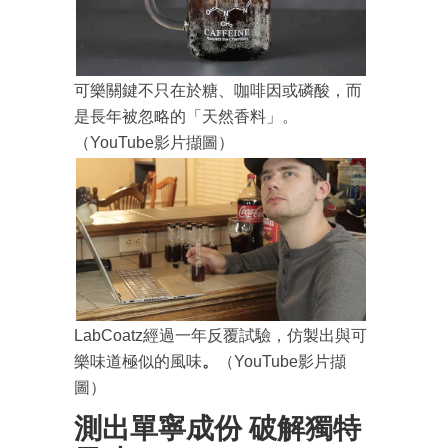
可樂關鍵不只在於糖、咖啡因或磷酸，而
是長年被忽略的「天然香料」。
（YouTube影片擷圖）
LabCoatz經過一年反覆試驗，仿製出與可
樂味道極似的風味
。
（YouTube影片擷
圖）
測出單寧成份 破解獨特