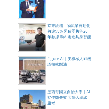
京東段楠｜物流業自動化
將達98% 累積零售等20
年數據 助AI走進具身智能
Figure AI｜美機械人司機
識扭軚踩油
墨西哥國立自治大學｜AI
捉作弊失效 大學入讀試
重考