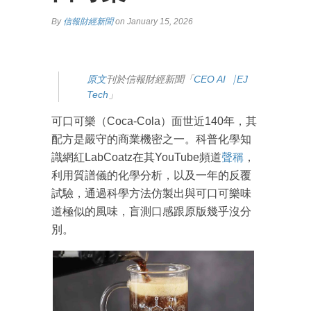
By
信報財經新聞
on January 15, 2026
原
文
刊於信報財經新聞「
CEO AI⎹ EJ
Tech
」
可口可樂（Coca-Cola）面世近140年，其
配方是嚴守的商業機密之一。科普化學知
識網紅LabCoatz在其YouTube頻道
聲稱
，
利用質譜儀的化學分析，以及一年的反覆
試驗，通過科學方法仿製出與可口可樂味
道極似的風味，盲測口感跟原版幾乎沒分
別。