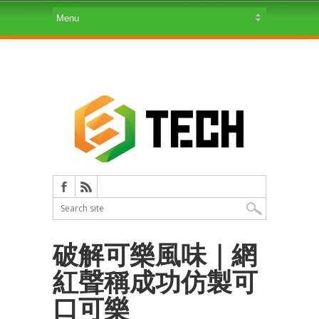
破解可樂風味｜網
紅聲稱成功仿製可
口可樂