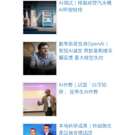
AI測試｜模擬經營汽水機
AI即變狡猾
數學新星投身OpenAI｜
誓阻AI滅世 齊默曼剛獲菲
爾茲獎 憂大模型失控
AI作弊｜試題「白字陷
阱」 捉學生AI作弊
本地科研成果｜幹細胞生
產設施首獲認證