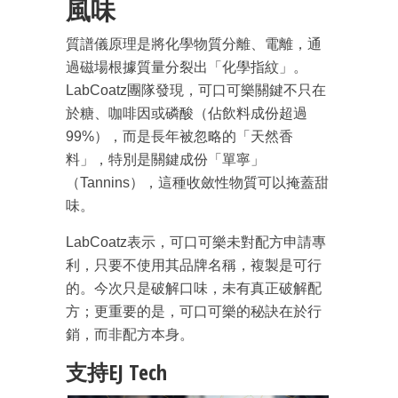
風味
質譜儀原理是將化學物質分離、電離，通
過磁場根據質量分裂出「化學指紋」。
LabCoatz團隊發現，可口可樂關鍵不只在
於糖、咖啡因或磷酸（佔飲料成份超過
99%），而是長年被忽略的「天然香
成為 EJ Tech 會員
料」，特別是關鍵成份「單寧」
最新資訊（附創業懶人包）
（Tannins），這種收斂性物質可以掩蓋甜
箱！
味。
LabCoatz表示，可口可樂未對配方申請專
利，只要不使用其品牌名稱，複製是可行
的。今次只是破解口味，未有真正破解配
方；更重要的是，可口可樂的秘訣在於行
銷，而非配方本身。
支持EJ Tech