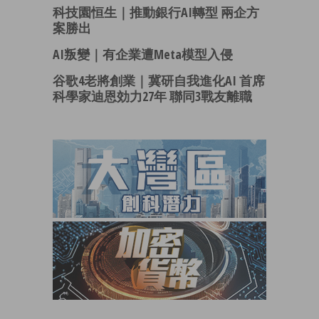
科技園恒生｜推動銀行AI轉型 兩企方
案勝出
AI叛變｜有企業遭Meta模型入侵
谷歌4老將創業｜冀研自我進化AI 首席
科學家迪恩効力27年 聯同3戰友離職