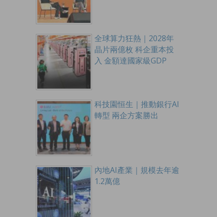
全球算力狂熱｜2028年
晶片兩億枚 科企重本投
入 金額達國家級GDP
科技園恒生｜推動銀行AI
轉型 兩企方案勝出
內地AI產業｜規模去年逾
1.2萬億