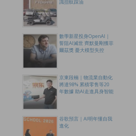
識扭軚踩油
數學新星投身OpenAI｜
誓阻AI滅世 齊默曼剛獲菲
爾茲獎 憂大模型失控
京東段楠｜物流業自動化
將達98% 累積零售等20
年數據 助AI走進具身智能
谷歌預言｜AI明年懂自我
進化