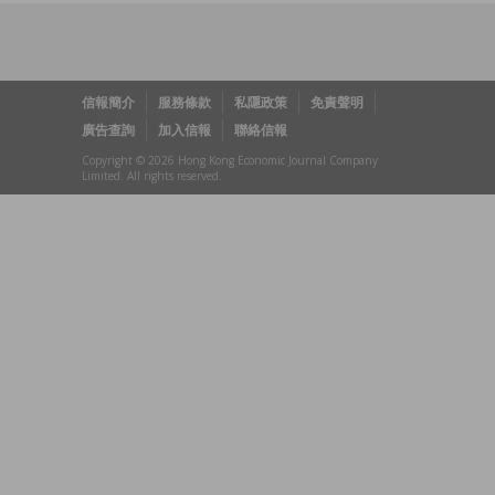
信報簡介
服務條款
私隱政策
免責聲明
廣告查詢
加入信報
聯絡信報
Copyright © 2026 Hong Kong Economic Journal Company
Limited. All rights reserved.