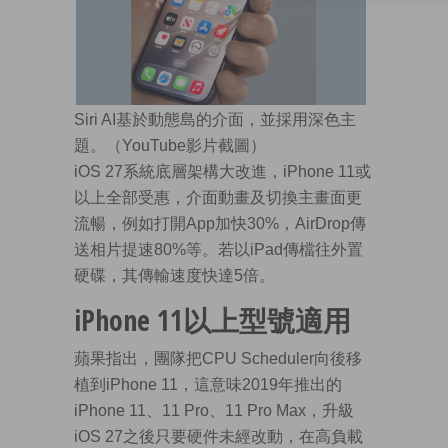
Siri AI基於動態島的介面，並採用深色主
題。（YouTube影片截圖）
iOS 27系統底層架構大改進，iPhone 11或
以上全部受惠，介面動畫及切換主畫面更
流暢，例如打開App加快30%，AirDrop傳
送相片提速80%等。若以iPad傳檔往外置
硬碟，其傳輸速度快達5倍。
iPhone 11以上型號適用
蘋果指出，團隊把CPU Scheduler向後移
植到iPhone 11，這意味2019年推出的
iPhone 11、11 Pro、11 Pro Max，升級
iOS 27之後只要硬件未經改動，在高負載