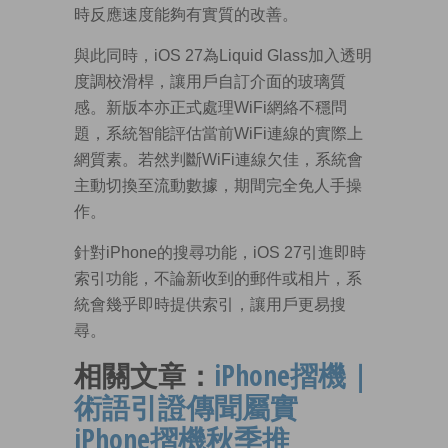
時反應速度能夠有實質的改善。
與此同時，iOS 27為Liquid Glass加入透明
度調校滑桿，讓用戶自訂介面的玻璃質
感。新版本亦正式處理WiFi網絡不穩問
題，系統智能評估當前WiFi連線的實際上
網質素。若然判斷WiFi連線欠佳，系統會
主動切換至流動數據，期間完全免人手操
作。
針對iPhone的搜尋功能，iOS 27引進即時
索引功能，不論新收到的郵件或相片，系
統會幾乎即時提供索引，讓用戶更易搜
尋。
相關文章：
iPhone摺機｜
術語引證傳聞屬實
iPhone摺機秋季推