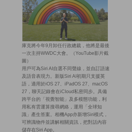
庫克將今年9月卸任行政總裁，他將是最後
一次主持WWDC大會。（YouTube影片截
圖）
用戶可為Siri AI自選不同聲線，並自訂語速
及語音表現力。新版Siri AI初期只支援英
語，適用於iOS 27、iPadOS 27、macOS
27，聊天記錄會在iCloud私密同步。具備
跨平台的「視覺智能」及多模態功能，利
用私有雲運算搜尋網絡，運用「全球知
識」產生答案。相機App亦新增Siri模式，
可辨識物件並講解相關資訊，把對話內容
儲存在Siri App。