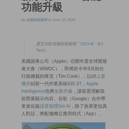
功能升級
By
信報財經新聞
on June 10, 2026
原文
刊於信報財經新聞「
CEO AI⎹ EJ
Tech
」
美國蘋果公司（Apple）召開年度全球開發
者大會（WWDC），即將於今年9月卸任
行政總裁的庫克（Tim Cook），以
網上直
播
介紹新一代作業系統iOS 27，
Apple
Intelligence
也將
全面升級
，讓裝置理解當
前熒幕顯示內容。谷歌（Google）合作帶
來進化版
語音助理Siri AI
，除了效果更似真
人對話，將配備獨立應用程式（App）。