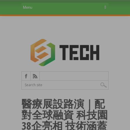
醫療展設路演｜配
對全球融資 科技園
38企亮相 技術涵蓋