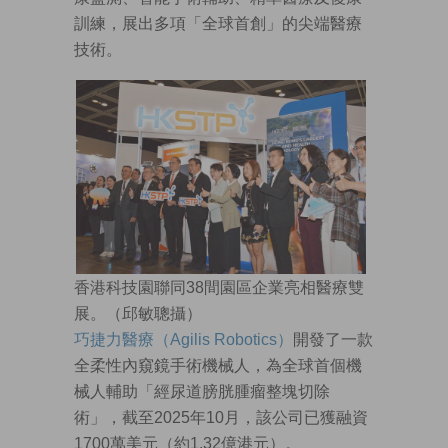
訓練，展出多項「全球首創」的尖端醫療
技術。
香港科技園聯同38間園區企業亮相醫療雙
展。（邱敏聰攝）
巧捷力醫療（Agilis Robotics）
開發了一款
全柔性內窺鏡手術機械人，為全球首個機
械人輔助「經尿道膀胱腫瘤整塊切除
術」，截至2025年10月，該公司已獲融資
1700萬美元（約1.32億港元）。