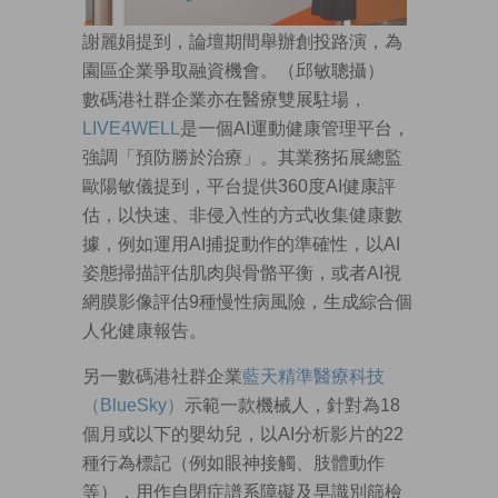
謝麗娟提到，論壇期間舉辦創投路演，為
園區企業爭取融資機會。（邱敏聰攝）
數碼港社群企業亦在醫療雙展駐場，
LIVE4WELL
是一個AI運動健康管理平台，
強調「預防勝於治療」。其業務拓展總監
歐陽敏儀提到，平台提供360度AI健康評
估，以快速、非侵入性的方式收集健康數
據，例如運用AI捕捉動作的準確性，以AI
姿態掃描評估肌肉與骨骼平衡，或者AI視
網膜影像評估9種慢性病風險，生成綜合個
人化健康報告。
另一數碼港社群企業
藍天精準醫療科技
（BlueSky）
示範一款機械人，針對為18
個月或以下的嬰幼兒，以AI分析影片的22
種行為標記（例如眼神接觸、肢體動作
等），用作自閉症譜系障礙及早識別篩檢