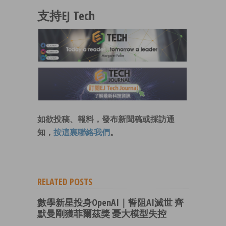
支持EJ Tech
如欲投稿、報料，發布新聞稿或採訪通
知，
按這裏聯絡我們
。
RELATED POSTS
數學新星投身OpenAI｜誓阻AI滅世 齊
默曼剛獲菲爾茲獎 憂大模型失控