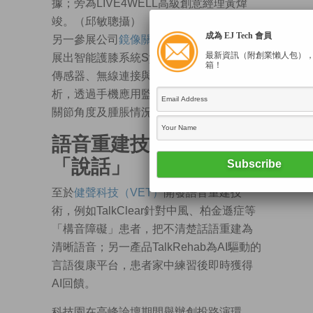
據；旁為LIVE4WELL高級創意經理黃煒
竣。（邱敏聰攝）
成為 EJ Tech 會員
另一參展公司
鏡像關懷（Mirror Caring）
最新資訊（附創業懶人包）
展出智能護膝系統SyncKnee，融合可拉伸
箱！
傳感器、無線連接與人工智能（AI）分
析，透過手機應用監測膝關節健康，例如
關節角度及腫脹情況。
語音重建技術 助中風者
「說話」
至於
健聲科技（VET）
開發語音重建技
術，例如TalkClear針對中風、柏金遜症等
「構音障礙」患者，把不清楚話語重建為
清晰語音；另一產品TalkRehab為AI驅動的
言語復康平台，患者家中練習後即時獲得
AI回饋。
科技園在高峰論壇期間舉辦創投路演環