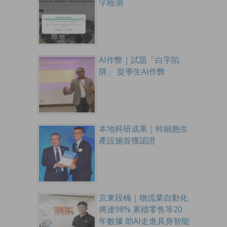
字檢測
AI作弊｜試題「白字陷
阱」 捉學生AI作弊
本地科研成果｜幹細胞生
產設施首獲認證
京東段楠｜物流業自動化
將達98% 累積零售等20
年數據 助AI走進具身智能