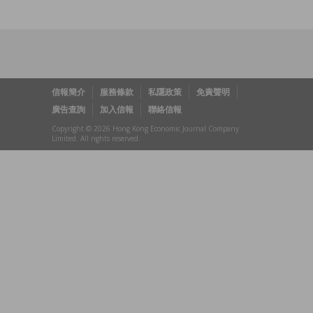
信報簡介
服務條款
私隱政策
免責聲明
廣告查詢
加入信報
聯絡信報
Copyright © 2026 Hong Kong Economic Journal Company
Limited. All rights reserved.