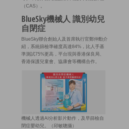
（CAS）。
BlueSky機械人 識別幼兒
自閉症
BlueSky聯合創始人及首席執行官鄭仲勳介
紹，系統篩檢準確度高達84%，比人手基
準測試75%更高，平台現與香港保良局、
香港保護兒童會、協康會等機構合作。
機械人透過AI分析影片動作，及早篩檢自
閉症嬰幼兒。（邱敏聰攝）