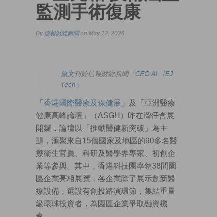
監測手術復康
By
信報財經新聞
on May 12, 2026
原文
刊於信報財經新聞「
CEO AI⎹ EJ
Tech
」
「
香港國際醫療及保健展
」及「亞洲醫療
健康高峰論壇」（ASGH）昨在灣仔會展
開鑼，論壇以「推動醫健新突破」為主
題，滙聚來自15個國家及地區的90多名醫
療衞生官員、科研及醫學界專家、初創企
業等參與。其中，香港科技園率領38間園
區企業亮相展覽，各企業除了展示創新醫
療設備，還設有創投路演環節，集結重量
級環球投資者，為園區企業爭取融資機
會。