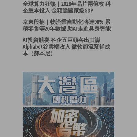
全球算力狂熱｜2028年晶片兩億枚 科
企重本投入 金額達國家級GDP
京東段楠｜物流業自動化將達98% 累
積零售等20年數據 助AI走進具身智能
AI投資競賽 科企五巨頭各出其謀
Alphabet谷雲端收入 微軟節流幫補成
本（郝本尼）