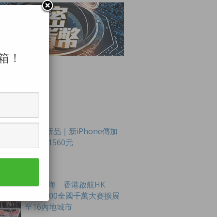
箱！
LAR POSTS
Apple新品｜新iPhone傳加
價最多1560元
創科出海 香港啟航HK
Tech 300全國千萬大賽擴展
至16內地城市