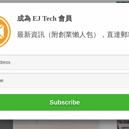
⎹ EJ Tech
」
成為 EJ Tech 會員
，難以流利及清晰地說話。針對這常見後遺症，英
oice（左圖），當中採用人工智能（AI）驅動的喉部
最新資訊（附創業懶人包），直達郵
大型語言模型，幫助患者更自然地溝通；論文發表
POPU