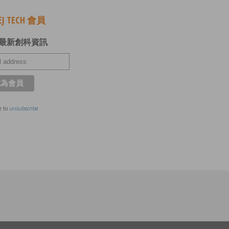
J TECH 會員
最新創科資訊
e to
unsubscribe