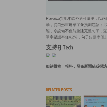
Revoice質地柔軟舒適可清洗，
動，從口形重建單字並預測短語；另
態，令設備不僅能重建完整句子，還
單字錯誤率僅4.2%，句子錯誤率僅2.
支持EJ Tech
如欲投稿、報料，發布新聞稿或採訪
RELATED POSTS