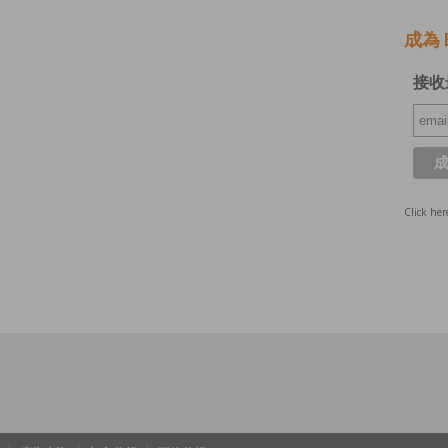
成為 E
接收
Click her