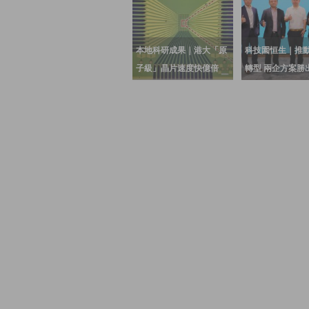
本地科研成果｜港大「原
科技園恒生｜推動
子級」晶片速度快億倍
轉型 兩企方案勝