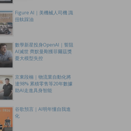
Figure AI｜美機械人司機 識
扭軚踩油
數學新星投身OpenAI｜誓阻
AI滅世 齊默曼剛獲菲爾茲獎
憂大模型失控
京東段楠｜物流業自動化將
達98% 累積零售等20年數據
助AI走進具身智能
谷歌預言｜AI明年懂自我進
化