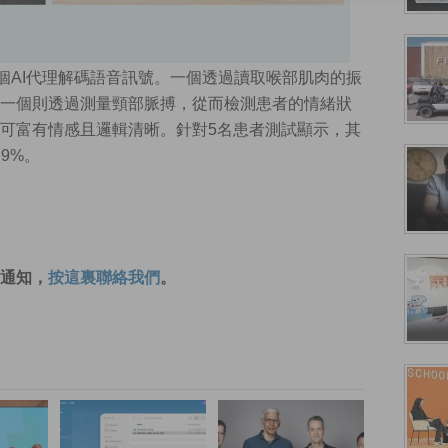
以兩個AI代理解碼語音訊號。一個透過讀取喉部肌肉的振
一個則透過測量頸部脈搏，從而檢測患者的情緒狀
可富有情感且邏輯清晰。針對5名患者測試顯示，其
9%。
通知，
按這裏聯絡我們
。