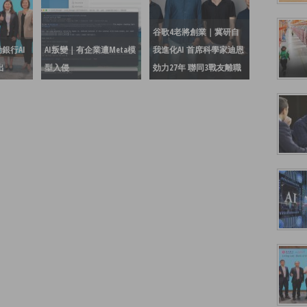
谷歌4老將創業｜冀研自
銀行AI
AI叛變｜有企業遭Meta模
我進化AI 首席科學家迪恩
出
型入侵
効力27年 聯同3戰友離職