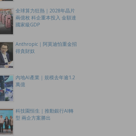
全球算力狂熱｜2028年晶片
兩億枚 科企重本投入 金額達
國家級GDP
Anthropic｜阿莫迪怕重金招
得貪財奴
內地AI產業｜規模去年逾1.2
萬億
科技園恒生｜推動銀行AI轉
型 兩企方案勝出